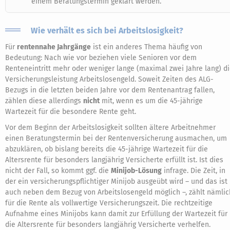
einem Beratungstermin geklärt werden.
Wie verhält es sich bei Arbeitslosigkeit?
Für
rentennahe Jahrgänge
ist ein anderes Thema häufig von
Bedeutung: Nach wie vor beziehen viele Senioren vor dem
Renteneintritt mehr oder weniger lange (maximal zwei Jahre lang) d
Versicherungsleistung Arbeitslosengeld. Soweit Zeiten des ALG-
Bezugs in die letzten beiden Jahre vor dem Rentenantrag fallen,
zählen diese allerdings
nicht
mit, wenn es um die 45-jährige
Wartezeit für die besondere Rente geht.
Vor dem Beginn der Arbeitslosigkeit sollten ältere Arbeitnehmer
einen Beratungstermin bei der Rentenversicherung ausmachen, um
abzuklären, ob bislang bereits die 45-jährige Wartezeit für die
Altersrente für besonders langjährig Versicherte erfüllt ist. Ist dies
nicht der Fall, so kommt ggf. die
Minijob-Lösung
infrage. Die Zeit, in
der ein versicherungspflichtiger Minijob ausgeübt wird – und das ist
auch neben dem Bezug von Arbeitslosengeld möglich –, zählt nämlic
für die Rente als vollwertige Versicherungszeit. Die rechtzeitige
Aufnahme eines Minijobs kann damit zur Erfüllung der Wartezeit für
die Altersrente für besonders langjährig Versicherte verhelfen.