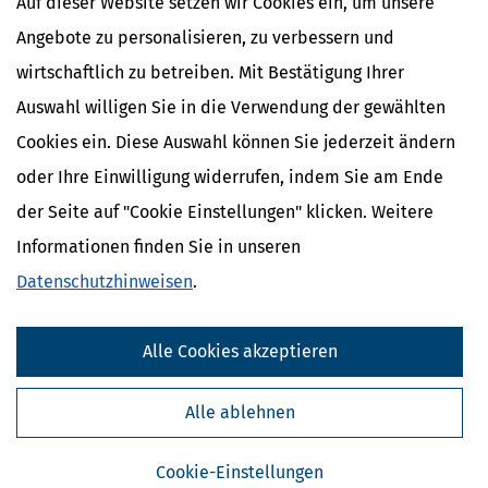
[
24.06.2026, 08:16 Uhr
]
Ab dem 1. Juli 2026 gilt in der Europäischen
Auf dieser Website setzen wir Cookies ein, um unsere
Union eine grundlegende Änderung für den Onlinehandel mit
Angebote zu personalisieren, zu verbessern und
Waren aus Drittländern: Die bisherige Zollfreigrenze für Sendungen
bis 150 Euro entfällt.
wirtschaftlich zu betreiben. Mit Bestätigung Ihrer
mehr
Auswahl willigen Sie in die Verwendung der gewählten
Cookies ein. Diese Auswahl können Sie jederzeit ändern
oder Ihre Einwilligung widerrufen, indem Sie am Ende
der Seite auf "Cookie Einstellungen" klicken. Weitere
Informationen finden Sie in unseren
Datenschutzhinweisen
.
Alle Cookies akzeptieren
Alle ablehnen
Rentenkommission & Rentenreform 2026: Empfehlungen
verständlich erklärt
Cookie-Einstellungen
[
23.06.2026, 11:15 Uhr
]
Die Rentenkommission