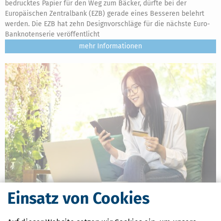
bedrucktes Papier für den Weg zum Bäcker, dürfte bei der
Europäischen Zentralbank (EZB) gerade eines Besseren belehrt
werden. Die EZB hat zehn Designvorschläge für die nächste Euro-
Banknotenserie veröffentlicht
mehr
Einsatz von Cookies
Zollfreigrenze für Online-Bestellungen fällt weg: Was sich ab 1. Juli
2026 ändert