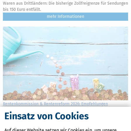
Waren aus Drittländern: Die bisherige Zollfreigrenze für Sendungen
bis 150 Euro entfällt.
mehr
Rentenkommission & Rentenreform 2026: Empfehlungen
verständlich erklärt
Einsatz von Cookies
[
23.06.2026, 11:15 Uhr
]
Die Rentenkommission
(Alterssicherungskommission) hat ein umfassendes Reformpaket
Auf dieser Website setzen wir Cookies ein, um unsere