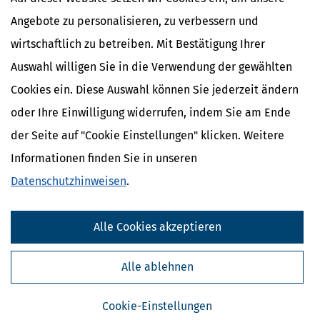
mit 33 Empfehlungen vorgelegt, um die gesetzliche Rente
langfristig stabiler, gerechter und verständlicher zu machen. Wir
Angebote zu personalisieren, zu verbessern und
erklären, um was es im Einzelnen geht.
wirtschaftlich zu betreiben. Mit Bestätigung Ihrer
mehr
Auswahl willigen Sie in die Verwendung der gewählten
Cookies ein. Diese Auswahl können Sie jederzeit ändern
oder Ihre Einwilligung widerrufen, indem Sie am Ende
der Seite auf "Cookie Einstellungen" klicken. Weitere
Informationen finden Sie in unseren
Datenschutzhinweisen
.
Alle Cookies akzeptieren
Leitzins erklärt: Bedeutung, Wirkung und aktuelle Entwicklungen
Alle ablehnen
[
11.06.2026, 14:44 Uhr
]
Zum ersten Mal seit fast drei Jahren erhöht
die Europäische Zentralbank (EZB) die Zinsen: Mit Wirkung vom 17.
Cookie-Einstellungen
Juni steigen alle drei Leitzinsen um 0,25 Prozentpunkte. Der auch