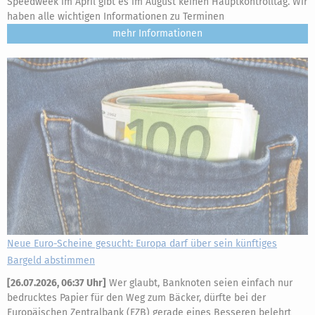
Speedweek im April gibt es im August keinen Hauptkontrolltag. Wir
haben alle wichtigen Informationen zu Terminen
mehr
Neue Euro-Scheine gesucht: Europa darf über sein künftiges
Bargeld abstimmen
[
26.07.2026, 06:37 Uhr
]
Wer glaubt, Banknoten seien einfach nur
bedrucktes Papier für den Weg zum Bäcker, dürfte bei der
Europäischen Zentralbank (EZB) gerade eines Besseren belehrt