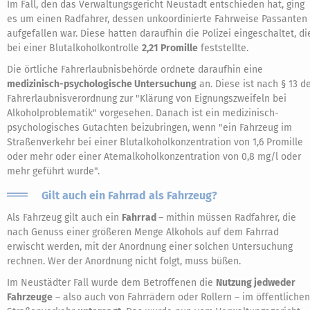
Im Fall, den das Verwaltungsgericht Neustadt entschieden hat, ging
es um einen Radfahrer, dessen unkoordinierte Fahrweise Passanten
aufgefallen war. Diese hatten daraufhin die Polizei eingeschaltet, di
bei einer Blutalkoholkontrolle
2,21 Promille
feststellte.
Die örtliche Fahrerlaubnisbehörde ordnete daraufhin eine
medizinisch-psychologische Untersuchung
an. Diese ist nach § 13 d
Fahrerlaubnisverordnung zur "Klärung von Eignungszweifeln bei
Alkoholproblematik" vorgesehen. Danach ist ein medizinisch-
psychologisches Gutachten beizubringen, wenn "ein Fahrzeug im
Straßenverkehr bei einer Blutalkoholkonzentration von 1,6 Promille
oder mehr oder einer Atemalkoholkonzentration von 0,8 mg/l oder
mehr geführt wurde".
Gilt auch ein Fahrrad als Fahrzeug?
Als Fahrzeug gilt auch ein
Fahrrad
– mithin müssen Radfahrer, die
nach Genuss einer größeren Menge Alkohols auf dem Fahrrad
erwischt werden, mit der Anordnung einer solchen Untersuchung
rechnen. Wer der Anordnung nicht folgt, muss büßen.
Im Neustädter Fall wurde dem Betroffenen die
Nutzung jedweder
Fahrzeuge
– also auch von Fahrrädern oder Rollern – im öffentlichen