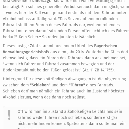
Straßenverkehr
untersagt.
Das wurde nun vom Verwaltungsgericht
bestätigt. Ein solches generelles Verbot sei auch dann möglich, wen
– wie es hier der Fall war – jemand erstmals mit dem Fahrrad unter
Alkoholeinfluss auffällig wird. "Das Sitzen auf einem rollenden
Fahrrad stellt ein Führen dieses Fahrrads dar, weil ein rollendes
Fahrrad mit einer darauf sitzenden Person offensichtlich des Führen
bedarf". Kein Scherz: So reden Juristen tatsächlich.
Dieses lustige Zitat stammt aus einem Urteil des
Bayerischen
Verwaltungsgerichtshofs
aus dem Jahr 2014. Weiterhin heißt es dort
ebenso lustig, dass ein Führen des Fahrrads dann anzunehmen sei,
"wenn sich Fahrer und Fahrrad zusammen bewegten und der
Bodenkontakt mit beiden Füßen gelöst ist" (Az. 11 ZB 14.1755).
Hintergrund für diese spitzfindigen Abwägungen ist die Abgrenzung
zwischen dem
"Schieben"
und dem
"Führen"
eines Fahrrads.
Schieben darf man nämlich ein Fahrrad auch im Zustand höchster
Alkoholisierung, wenn das dann noch gelingt.
Oft wird man im Zustand alkoholseligen Leichtsinns sein
Fahrrad weder führen noch schieben, sondern erst gar
nicht mehr finden können. Spätestens dann sollte man ein