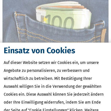
Einsatz von Cookies
Neue Euro-Scheine gesucht: Europa darf über sein künftiges
Auf dieser Website setzen wir Cookies ein, um unsere
Bargeld abstimmen
Angebote zu personalisieren, zu verbessern und
[
26.07.2026, 06:37 Uhr
]
Wer glaubt, Banknoten seien einfach nur
bedrucktes Papier für den Weg zum Bäcker, dürfte bei der
wirtschaftlich zu betreiben. Mit Bestätigung Ihrer
Europäischen Zentralbank (EZB) gerade eines Besseren belehrt
Auswahl willigen Sie in die Verwendung der gewählten
werden. Die EZB hat zehn Designvorschläge für die nächste Euro-
Banknotenserie veröffentlicht
Cookies ein. Diese Auswahl können Sie jederzeit ändern
mehr
oder Ihre Einwilligung widerrufen, indem Sie am Ende
der Seite auf "Cookie Einstellungen" klicken. Weitere