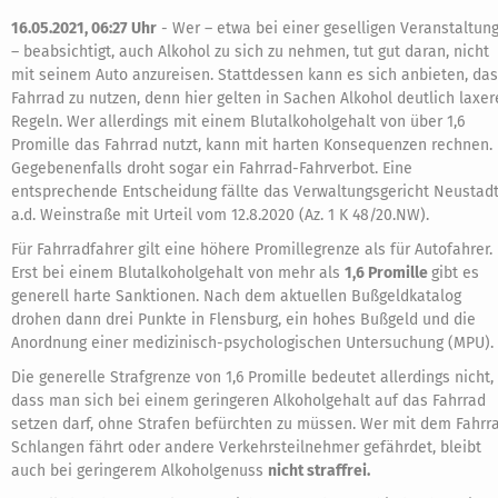
16.05.2021, 06:27 Uhr
-
Wer – etwa bei einer geselligen Veranstaltun
– beabsichtigt, auch Alkohol zu sich zu nehmen, tut gut daran, nicht
mit seinem Auto anzureisen. Stattdessen kann es sich anbieten, das
Fahrrad zu nutzen, denn hier gelten in Sachen Alkohol deutlich laxer
Regeln. Wer allerdings mit einem Blutalkoholgehalt von über 1,6
Promille das Fahrrad nutzt, kann mit harten Konsequenzen rechnen.
Gegebenenfalls droht sogar ein Fahrrad-Fahrverbot. Eine
entsprechende Entscheidung fällte das Verwaltungsgericht Neustad
a.d. Weinstraße mit Urteil vom 12.8.2020 (Az. 1 K 48/20.NW).
Für Fahrradfahrer gilt eine höhere Promillegrenze als für Autofahrer.
Erst bei einem Blutalkoholgehalt von mehr als
1,6 Promille
gibt es
generell harte Sanktionen. Nach dem aktuellen Bußgeldkatalog
drohen dann drei Punkte in Flensburg, ein hohes Bußgeld und die
Anordnung einer medizinisch-psychologischen Untersuchung (MPU).
Die generelle Strafgrenze von 1,6 Promille bedeutet allerdings nicht,
dass man sich bei einem geringeren Alkoholgehalt auf das Fahrrad
setzen darf, ohne Strafen befürchten zu müssen. Wer mit dem Fahrr
Schlangen fährt oder andere Verkehrsteilnehmer gefährdet, bleibt
auch bei geringerem Alkoholgenuss
nicht straffrei.