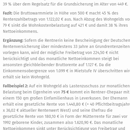
39 % über dem Regelsatz für die Grundsicherung im Alter von 449 €.
Fazit:
Die Bruttowarmmiete in Höhe von 500 € macht 45 % des
Rentenzahlbetrags von 1.122,02 € aus. Nach Abzug des Wohngelds vo
79 € sinkt die Wohnkostenbelastung auf 421 € und damit 38 % ihres
Nettoeinkommens.
Ergänzung:
Sofern die Rentnerin keine Bescheinigung der Deutsche
Rentenversicherung über mindestens 33 Jahre an Grundrentenzeiten
vorlegen kann, wird der mögliche Freibetrag von 224,50 € nicht
berücksichtigt und das monatliche Nettoeinkommen steigt bei
ansonsten gleichbleibender Bruttorente auf 1.127 €. Da die
Einkommensobergrenze von 1.099 € in Mietstufe IV überschritten wir
erhält sie kein Wohngeld.
Fallbeispiel 2:
Auf ein Wohngeld als Lastenzuschuss zur monatlichen
Belastung beim Eigenheim von
75 €
kommt ein Rentner-Ehepaar mit
einem 150 qm großen Einfamilienhaus in Leverkusen. Der Ehemann
erhält eine gesetzliche Rente von 1.440,80 € (= 40 Pflichtbeitragsjahr
x 36,02 € aktueller Rentenwert West) und seine Ehefrau die
gesetzliche Rente von 180,10 € in Form der Mütterrente für zwei vor
1992 geborene Kinder, zusammen also 1.620,90 €. Das monatliche
Nettoeinkommen sinkt unter Berücksichtigung von Freibetrag und