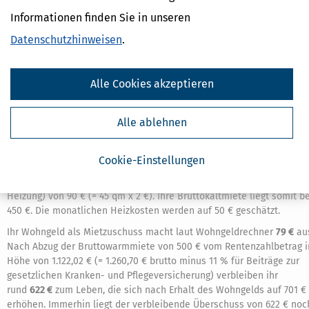
gesetzlichen Rente von 1.260,70 € brutto (= 35 Entgeltpunkte für 35
Versicherungsjahre mit Durchschnittsverdienst x 36,02 € aktueller
Informationen finden Sie in unseren
Rentenwert West) kommt in 2022 auf ein monatliches
Datenschutzhinweisen
.
Nettoeinkommen von 924,93 € (= 1.260,70 € minus 224,50 € für
Freibetrag nach mindestens 33 Versicherungsjahren und 8,50 € für
Werbungskostenpauschale sowie pauschal 10 % vom verbleibenden
Alle Cookies akzeptieren
Rest in Höhe von 1.027,70 € für Beiträge zur gesetzlichen Kranken-
und Pflegeversicherung). Steuern zahlt sie nicht, da ihr zu
versteuerndes Einkommen unter dem steuerlichen Grundfreibetrag
Alle ablehnen
von 10.632 € in 2022 liegt.
Sie wohnt in Leverkusen (Mietstufe IV) zur Miete in einer Wohnung
Cookie-Einstellungen
mit einer Wohnfläche von 45 qm. Die monatliche Nettokaltmiete lieg
bei 360 € (= 45 qm x 8 €). Hinzu kommen die Nebenkosten (ohne
Heizung) von 90 € (= 45 qm x 2 €). Ihre Bruttokaltmiete liegt somit be
450 €. Die monatlichen Heizkosten werden auf 50 € geschätzt.
Ihr Wohngeld als Mietzuschuss macht laut Wohngeldrechner
79 €
au
Nach Abzug der Bruttowarmmiete von 500 € vom Rentenzahlbetrag i
Höhe von 1.122,02 € (= 1.260,70 € brutto minus 11 % für Beiträge zur
gesetzlichen Kranken- und Pflegeversicherung) verbleiben ihr
rund
622 €
zum Leben, die sich nach Erhalt des Wohngelds auf 701 €
erhöhen. Immerhin liegt der verbleibende Überschuss von 622 € noc