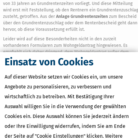
von 33 Jahren an Grundrentenzeiten vorliegt. Und diese Mitteilung
wird erst mit Feststellung, ob den Rentnern ein Grundrentenzuschla
zusteht, getroffen. Aus der
Anlage Grundrentenzeiten
zum Bescheid
über den Grundrentenzuschlag oder dem Rentenbescheid geht dann
hervor, ob diese Voraussetzung erfüllt ist.
Leider wird auf diese Besonderheiten nicht in den zurzeit
vorhandenen Formularen zum Wohngeldantrag hingewiesen. Es
empfiehlt sich daher dringend, dem Wohngeldantrag außer dem
Rentenbescheid bzw. der letzten Rentenbescheinigung über die Höh
Einsatz von Cookies
der ab 1.7.2022 geltenden gesetzlichen Rente auch die
besondere
Rentenbescheinigung
der Deutschen Rentenversicherung über das
Auf dieser Website setzen wir Cookies ein, um unsere
Vorhandensein von mindestens 33 Jahren an Grundrentenzeiten
beizufügen.
Angebote zu personalisieren, zu verbessern und
Beispielrechnungen
wirtschaftlich zu betreiben. Mit Bestätigung Ihrer
Wohngeldberechnungen für 2023 können zurzeit noch nicht
Auswahl willigen Sie in die Verwendung der gewählten
durchgeführt werden. Im Folgenden werden daher zwei
Cookies ein. Diese Auswahl können Sie jederzeit ändern
Beispielrechnungen für das Wohngeld von Rentner-Haushalten im
Jahr
2022
dargestellt.
oder Ihre Einwilligung widerrufen, indem Sie am Ende
Fallbeispiel 1:
Eine alleinstehende Rentnerin mit einer monatlichen
der Seite auf "Cookie Einstellungen" klicken. Weitere