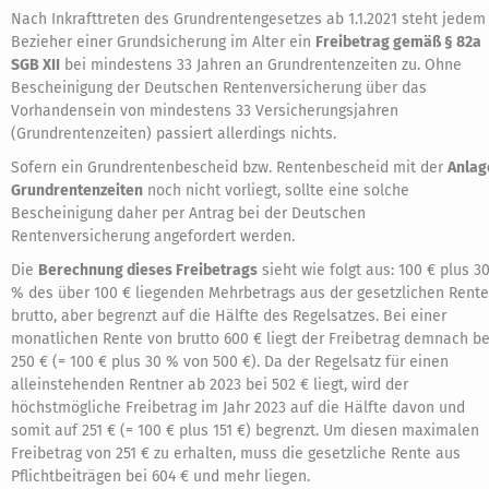
Nach Inkrafttreten des Grundrentengesetzes ab 1.1.2021 steht jedem
Bezieher einer Grundsicherung im Alter ein
Freibetrag gemäß § 82a
SGB XII
bei mindestens 33 Jahren an Grundrentenzeiten zu. Ohne
Bescheinigung der Deutschen Rentenversicherung über das
Vorhandensein von mindestens 33 Versicherungsjahren
(Grundrentenzeiten) passiert allerdings nichts.
Sofern ein Grundrentenbescheid bzw. Rentenbescheid mit der
Anlag
Grundrentenzeiten
noch nicht vorliegt, sollte eine solche
Bescheinigung daher per Antrag bei der Deutschen
Rentenversicherung angefordert werden.
Die
Berechnung dieses Freibetrags
sieht wie folgt aus: 100 € plus 3
% des über 100 € liegenden Mehrbetrags aus der gesetzlichen Rente
brutto, aber begrenzt auf die Hälfte des Regelsatzes. Bei einer
monatlichen Rente von brutto 600 € liegt der Freibetrag demnach be
250 € (= 100 € plus 30 % von 500 €). Da der Regelsatz für einen
alleinstehenden Rentner ab 2023 bei 502 € liegt, wird der
höchstmögliche Freibetrag im Jahr 2023 auf die Hälfte davon und
somit auf 251 € (= 100 € plus 151 €) begrenzt. Um diesen maximalen
Freibetrag von 251 € zu erhalten, muss die gesetzliche Rente aus
Pflichtbeiträgen bei 604 € und mehr liegen.