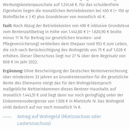
Werbungskostenpauschale auf 1.241,46 €. Für das schuldenfreie
Eigenheim liegen die monatlichen Betriebskosten bei 450 € (= 150 
Wohnfläche x 3 €) plus Grundsteuer von monatlich 40 €.
Fazit:
Nach Abzug der Betriebskosten von 490 € inklusive Grundsteu
vom Rentenzahlbetrag in Höhe von 1.442,60 € (= 1.620,90 € brutto
minus 11 % für Beitrag zur gesetzlichen Kranken- und
Pflegeversicherung) verbleiben dem Ehepaar rund 953 € zum Leben,
die sich nach Berücksichtigung des Wohngelds von 75 € auf 1.028 €
erhöhen. Dieser Überschuss liegt nur 27 % über dem Regelsatz von
808 € im Jahr 2022.
Ergänzung:
Ohne Bescheinigung der Deutschen Rentenversicherung
über mindestens 33 Jahren an Grundrentenzeiten für die gesetzliche
Rente des Ehemanns steigt das für den Wohngeldanspruch
maßgebliche Nettoeinkommen dieses Rentner-Haushalts auf
monatlich 1.443,51 € und liegt dann nur noch geringfügig unter der
Einkommensobergrenze von 1.506 € in Mietstufe IV. Das Wohngeld
sinkt dadurch auf nur noch monatlich 14 €.
Antrag auf Wohngeld (Mietzuschuss oder
Lastenzuschuss)