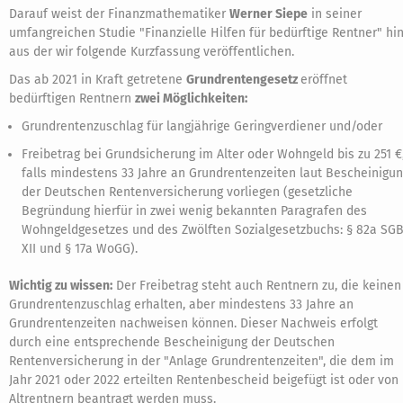
Darauf weist der Finanzmathematiker
Werner Siepe
in seiner
umfangreichen Studie "Finanzielle Hilfen für bedürftige Rentner" hin
aus der wir folgende Kurzfassung veröffentlichen.
Das ab 2021 in Kraft getretene
Grundrentengesetz
eröffnet
bedürftigen Rentnern
zwei Möglichkeiten:
Grundrentenzuschlag für langjährige Geringverdiener und/oder
Freibetrag bei Grundsicherung im Alter oder Wohngeld bis zu 251 €
falls mindestens 33 Jahre an Grundrentenzeiten laut Bescheinigu
der Deutschen Rentenversicherung vorliegen (gesetzliche
Begründung hierfür in zwei wenig bekannten Paragrafen des
Wohngeldgesetzes und des Zwölften Sozialgesetzbuchs: § 82a SG
XII und § 17a WoGG).
Wichtig zu wissen:
Der Freibetrag steht auch Rentnern zu, die keinen
Grundrentenzuschlag erhalten, aber mindestens 33 Jahre an
Grundrentenzeiten nachweisen können. Dieser Nachweis erfolgt
durch eine entsprechende Bescheinigung der Deutschen
Rentenversicherung in der "Anlage Grundrentenzeiten", die dem im
Jahr 2021 oder 2022 erteilten Rentenbescheid beigefügt ist oder von
Altrentnern beantragt werden muss.