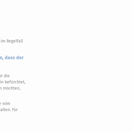
im Regelfall
n, dass der
ür die
in befürchtet,
en möchten,
fe vom
alten. Für