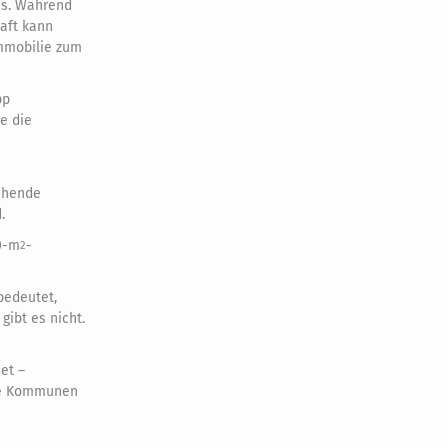
hs. Während
aft kann
Immobilie zum
pp
e die
n
echende
.
0-m
-
2
bedeutet,
gibt es nicht.
et –
 die Kommunen