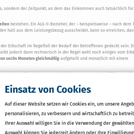
rs, sondern der Zeitpunkt, an dem das Einkommen auch tatsächlich für
eiten
bestehen. Ein ALG-II-Bezieher, der – beispielsweise – nach dem 
funden hat) aus dem Leistungsbezug ausscheidet, kann so erreichen, das
der Erbschaft im Regelfall der Bedarf der Betroffenen gedeckt sein. D
bleibt jedoch dann rechnerisch in der Regel wohl noch einiges vom Erbe
von sechs Monaten gleichmäßig
aufgeteilt und monatlich mit einem
ächst einmal für
sechs Monate der Leistungsanspruch entfällt.
Ganz ähn
lt (§ 82 Abs. 7 SGB XII).
Einsatz von Cookies
raums?
in Zitat aus den Weisungen der Bundesagentur für Arbeit zu § 11 SGB I
Auf dieser Website setzen wir Cookies ein, um unsere Angeb
e ist somit bei einer erneuten Beantragung von SGB-II-Leistungen de
 sondern die großzügigeren Vermögensregeln.
personalisieren, zu verbessern und wirtschaftlich zu betrei
n, mindestens in Höhe von 150,– € pro Lebensjahr. Allen Personen eine
Ihrer Auswahl willigen Sie in die Verwendung der gewählten
er Freibetrag von 750,– € für
notwendige Anschaffungen
zugestanden
Auswahl können Sie jederzeit ändern oder Ihre Einwilligun