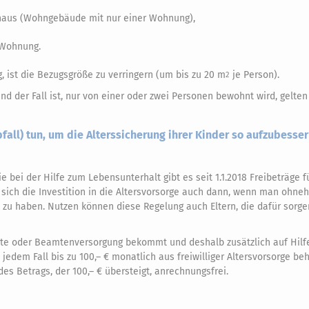
nhaus (Wohngebäude mit nur einer Wohnung),
)Wohnung.
 ist die Bezugsgröße zu verringern (um bis zu 20 m
je Person).
2
der Fall ist, nur von einer oder zwei Personen bewohnt wird, gelten 
all) tun, um die Alterssicherung ihrer Kinder so aufzubesser
bei der Hilfe zum Lebensunterhalt gibt es seit 1.1.2018 Freibeträge f
 sich die Investition in die Altersvorsorge auch dann, wenn man ohneh
zu haben. Nutzen können diese Regelung auch Eltern, die dafür sorg
ente oder Beamtenversorgung bekommt und deshalb zusätzlich auf Hil
jedem Fall bis zu 100,– € monatlich aus freiwilliger Altersvorsorge beh
es Betrags, der 100,– € übersteigt, anrechnungsfrei.