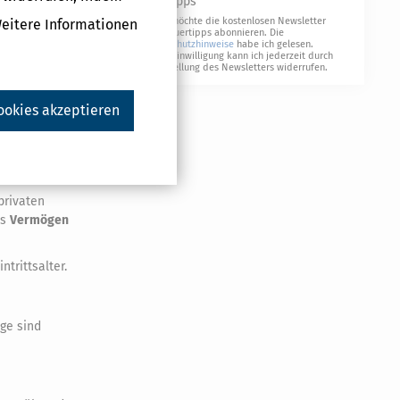
Geldtipps
tehen damit
Ja, ich möchte die kostenlosen Newsletter
Weitere Informationen
alten.
von Steuertipps abonnieren. Die
Datenschutzhinweise
habe ich gelesen.
 Alter (z. B.
Meine Einwilligung kann ich jederzeit durch
Abbestellung des Newsletters widerrufen.
0,– € pro
ookies akzeptieren
s
privaten
as
Vermögen
trittsalter.
ge sind