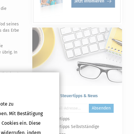
 die
Tod seines
s das Erbe
ie
 übrig. In
lich ist das
Kostenlose Steuertipps & News
I: "Der bis
ote zu
m Vermögen
Absenden
ben. Mit Bestätigung
Steuertipps
r
 Cookies ein. Diese
Steuertipps Selbstständige
.
g widerrufen, indem