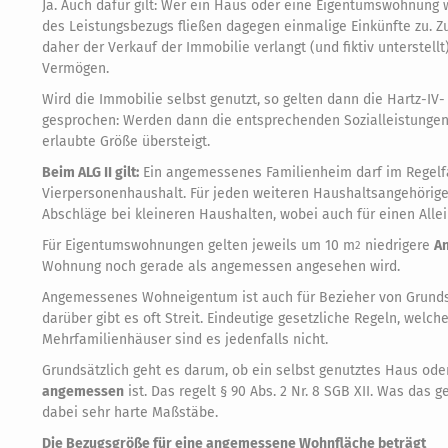
Ja. Auch dafür gilt: Wer ein Haus oder eine Eigentumswohnung
des Leistungsbezugs fließen dagegen einmalige Einkünfte zu.
daher der Verkauf der Immobilie verlangt (und fiktiv unterste
Vermögen.
Wird die Immobilie selbst genutzt, so gelten dann die Hartz
gesprochen: Werden dann die entsprechenden Sozialleistungen b
erlaubte Größe übersteigt.
Beim ALG II gilt:
Ein angemessenes Familienheim darf im Regelf
Vierpersonenhaushalt. Für jeden weiteren Haushaltsangehörige
Abschläge bei kleineren Haushalten, wobei auch für einen All
Für Eigentumswohnungen gelten jeweils um 10 m
niedrigere
A
2
Wohnung noch gerade als angemessen angesehen wird.
Angemessenes Wohneigentum ist auch für Bezieher von Grundsi
darüber gibt es oft Streit. Eindeutige gesetzliche Regeln, welc
Mehrfamilienhäuser sind es jedenfalls nicht.
Grundsätzlich geht es darum, ob ein selbst genutztes Haus ode
angemessen
ist. Das regelt § 90 Abs. 2 Nr. 8 SGB XII. Was das
dabei sehr harte Maßstäbe.
Die Bezugsgröße für eine angemessene Wohnfläche beträgt