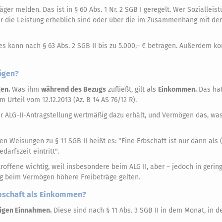
er melden. Das ist in § 60 Abs. 1 Nr. 2 SGB I geregelt. Wer Sozialleist
für die Leistung erheblich sind oder über die im Zusammenhang mit der
s kann nach § 63 Abs. 2 SGB II bis zu 5.000,– € betragen. Außerdem ko
ögen?
en.
Was ihm
während des Bezugs
zufließt, gilt als
Einkommen.
Das hat
 Urteil vom 12.12.2013 (Az. B 14 AS 76/12 R).
r ALG-II-Antragstellung wertmäßig dazu erhält, und Vermögen das, wa
en Weisungen zu § 11 SGB II heißt es: "Eine Erbschaft ist nur dann als 
arfszeit eintritt".
ffene wichtig, weil insbesondere beim ALG II, aber – jedoch in geri
g beim Vermögen höhere Freibeträge gelten.
bschaft als Einkommen?
igen Einnahmen.
Diese sind nach § 11 Abs. 3 SGB II in dem Monat, in d