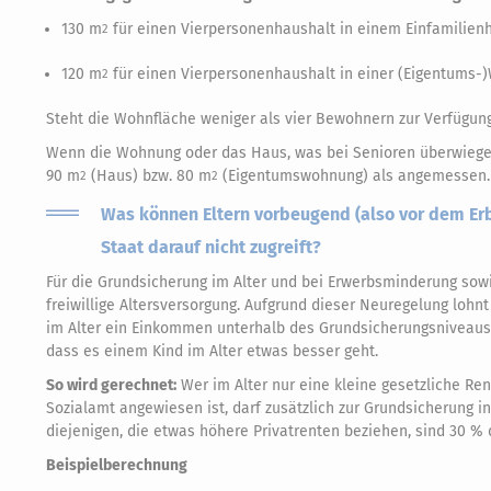
130 m
für einen Vierpersonenhaushalt in einem Einfamilie
2
120 m
für einen Vierpersonenhaushalt in einer (Eigentums-
2
Steht die Wohnfläche weniger als vier Bewohnern zur Verfügung,
Wenn die Wohnung oder das Haus, was bei Senioren überwiegend 
90 m
(Haus) bzw. 80 m
(Eigentumswohnung) als angemessen.
2
2
Was können Eltern vorbeugend (also vor dem Erbf
Staat darauf nicht zugreift?
Für die Grundsicherung im Alter und bei Erwerbsminderung sowie 
freiwillige Altersversorgung. Aufgrund dieser Neuregelung lohnt
im Alter ein Einkommen unterhalb des Grundsicherungsniveaus 
dass es einem Kind im Alter etwas besser geht.
So wird gerechnet:
Wer im Alter nur eine kleine gesetzliche R
Sozialamt angewiesen ist, darf zusätzlich zur Grundsicherung in 
diejenigen, die etwas höhere Privatrenten beziehen, sind 30 % d
Beispielberechnung