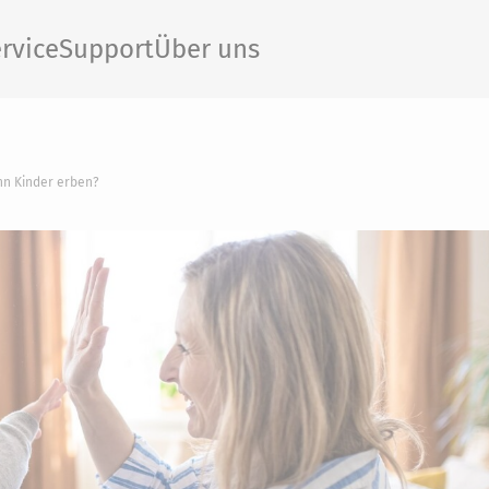
rvice
Support
Über uns
nn Kinder erben?