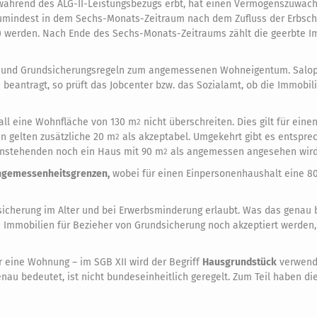
 während des ALG-II-Leistungsbezugs erbt, hat einen Vermögenszuwac
 Zumindest in dem Sechs-Monats-Zeitraum nach dem Zufluss der Erbsch
llt) werden. Nach Ende des Sechs-Monats-Zeitraums zählt die geerbte 
-IV- und Grundsicherungsregeln zum angemessenen Wohneigentum. Salo
eantragt, so prüft das Jobcenter bzw. das Sozialamt, ob die Immobili
all eine Wohnfläche von 130 m
nicht überschreiten. Dies gilt für eine
2
n gelten zusätzliche 20 m
als akzeptabel. Umgekehrt gibt es entspr
2
einstehenden noch ein Haus mit 90 m
als angemessen angesehen wird
2
ngemessenheitsgrenzen,
wobei für einen Einpersonenhaushalt eine 8
cherung im Alter und bei Erwerbsminderung erlaubt. Was das genau 
he Immobilien für Bezieher von Grundsicherung noch akzeptiert werden, 
r eine Wohnung – im SGB XII wird der Begriff
Hausgrundstück
verwend
 genau bedeutet, ist nicht bundeseinheitlich geregelt. Zum Teil haben