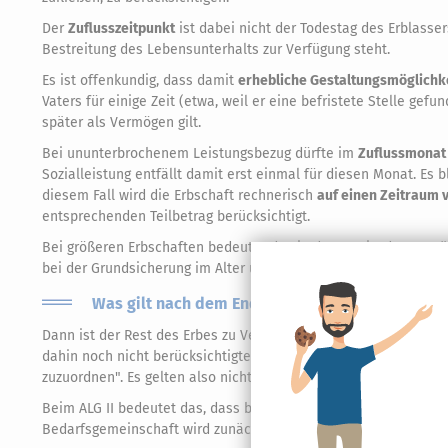
Der
Zuflusszeitpunkt
ist dabei nicht der Todestag des Erblasse
Bestreitung des Lebensunterhalts zur Verfügung steht.
Es ist offenkundig, dass damit
erhebliche Gestaltungsmöglichk
Vaters für einige Zeit (etwa, weil er eine befristete Stelle ge
später als Vermögen gilt.
Bei ununterbrochenem Leistungsbezug dürfte im
Zuflussmonat
Sozialleistung entfällt damit erst einmal für diesen Monat. Es 
diesem Fall wird die Erbschaft rechnerisch
auf einen Zeitraum 
entsprechenden Teilbetrag berücksichtigt.
Bei größeren Erbschaften bedeutet das in der Praxis, dass zun
bei der Grundsicherung im Alter und bei Erwerbsminderung gerege
Was gilt nach dem Ende des Sechs-Monats-Zeit
Dann ist der Rest des Erbes zu Vermögen
geronnen.
Auch dazu e
dahin noch nicht berücksichtigte Teil der einmaligen Einnahm
zuzuordnen". Es gelten also nicht mehr die Einkommensregeln,
Beim ALG II bedeutet das, dass beträchtliche
Freibeträge
gelte
Bedarfsgemeinschaft wird zunächst einmal ein altersunabhängig