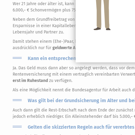
Wer 21 Jahre oder älter ist, kann seinen Grundfreibetrag nach 
6.000,– € Schonvermögen plus 750,– € für notwendige Anschaffu
Neben dem Grundfreibetrag von 150,– € pro Lebensjahr für
ver
Ersparnisse in einer Kapitallebensversicherung oder einer priv
Lebensjahr und Partner zu.
Damit stehen einem (Ehe-)Paar, bei dem beide 40 Jahre alt sind, 
ausdrücklich nur für
geldwerte Ansprüche, die der Altersvorsor
Kann ein entsprechender Vertrag zur Alterssich
Ja. Das Geld muss dann aber so angelegt werden, dass vor dem 
Rentenversicherung mit einem vertraglich vereinbarten Verwer
erst im Ruhestand
zu verfügen.
Als eine Möglichkeit nennt die Bundesagentur für Arbeit auch d
Was gilt bei der Grundsicherung im Alter und b
Auch dann gilt die Rest-Erbschaft nach dem Ende der zunäch
jedoch erheblich niedriger. Ein Alleinstehender darf bis 5.000,
Gelten die skizzierten Regeln auch für vererbt