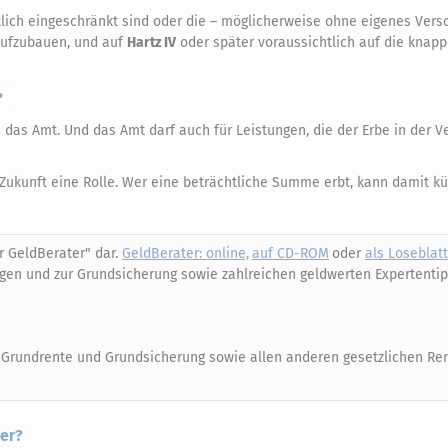
itlich eingeschränkt sind oder die – möglicherweise ohne eigenes Vers
 aufzubauen, und auf
Hartz IV
oder später voraussichtlich auf die knap
?
n das Amt. Und das Amt darf auch für Leistungen, die der Erbe in der 
e Zukunft eine Rolle. Wer eine beträchtliche Summe erbt, kann damit kü
er GeldBerater" dar.
GeldBerater: online,
auf CD-ROM
oder
als Loseblat
ngen und zur Grundsicherung sowie zahlreichen geldwerten Expertentip
u Grundrente und Grundsicherung sowie allen anderen gesetzlichen Re
er?