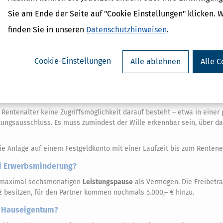
der Methode Alter in Jahren × 150,– € ausrechnen. Einem 40-Jährigen s
Sie am Ende der Seite auf "Cookie Einstellungen" klicken. 
ngen zu. Mit einem Barvermögen von 6.750,– € kann er damit ALG II erh
finden Sie in unseren
Datenschutzhinweisen
.
wertbares Vermögen
gesteht das SGB II für besondere Rücklagen für das
aten Rentenversicherung) einen zusätzlichen Freibetrag in Höhe von 75
Cookie-Einstellungen
Alle ablehnen
Alle C
zusätzlich insgesamt (2 × 40 Jahre × 750,– € =) 60.000,– € zu, allerding
ge dienen.
erung auch nach einer Erbschaft noch geschlossen werden?
Rentenalter keine Zugriffsmöglichkeit darauf besteht – etwa in einer 
tungsausschluss. Es muss zumindest der Wille erkennbar sein, über d
ie Anlage auf einem Festgeldkonto mit einer Laufzeit bis zum Rentenein
ei Erwerbsminderung?
st maximal sechsmonatigen
Leistungspause
als Vermögen. Die Freibeträ
– € besitzen, für den Partner kommen nochmals 5.000,– € hinzu.
es Hauseigentum?