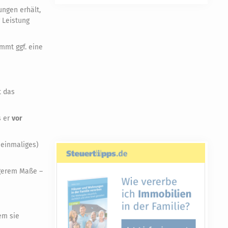
ungen erhält,
 Leistung
mmt ggf. eine
 das
s er
vor
(einmaliges)
ngerem Maße –
em sie