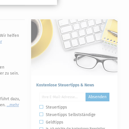
Wir helfen
r
hen
er zu sein.
Kostenlose Steuertipps & News
Absenden
führt dazu,
sen.
mehr
Steuertipps
Steuertipps Selbstständige
Geldtipps
Ja, ich möchte die kostenlosen Newsletter