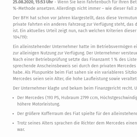
25.08.2020, 15:53 Uhr
-
Wenn Sie kein Fahrtenbuch für Ihren Bet
%-Methode ansetzen. Allerdings nicht immer – wie dieser Fall ze
Der BFH hat schon vor Jahren klargestellt, dass diese Vermutu
private Fahrten ein anderes Fahrzeug zur Verfügung steht, das
ist. Ein aktuelles Urteil zeigt nun, nach welchen Kriterien diese
104/19):
Ein alleinstehender Unternehmer hatte im Betriebsvermögen ein
zur alleinigen Nutzung zur Verfügung. Der Unternehmer versteuer
Nach einer Betriebsprüfung setzte das Finanzamt 1 % des Listen
sprechende Anscheinsbeweis sei durch den privaten Mercedes ni
habe. Als Pluspunkte beim Fiat sahen sie ein variableres Sitz
Mercedes seien sein Alter, die hohe Laufleistung sowie veralte
Der Unternehmer klagte und bekam beim Finanzgericht recht. U
Der Mercedes (193 PS, Hubraum 2799 ccm, Höchstgeschwindigk
höhere Motorleistung.
Der größere Kofferraum des Fiat spielte für den alleinstehe
Trotz seines Alters sprachen die Richter dem Mercedes einen
war.