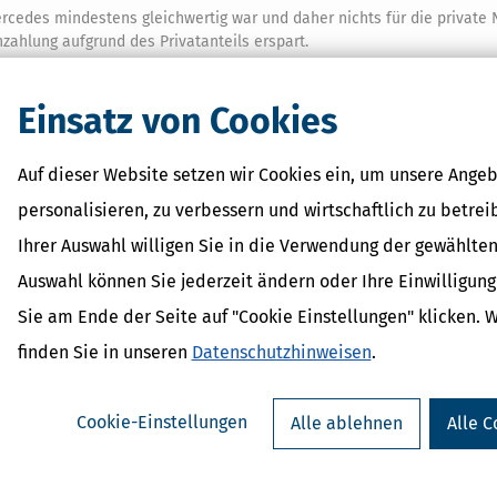
ercedes mindestens gleichwertig war und daher nichts für die private
ahlung aufgrund des Privatanteils erspart.
Einsatz von Cookies
ie 1%-Methode?
 ermitteln
Auf dieser Website setzen wir Cookies ein, um unsere Angeb
 ermitteln
personalisieren, zu verbessern und wirtschaftlich zu betrei
Ihrer Auswahl willigen Sie in die Verwendung der gewählten
Auswahl können Sie jederzeit ändern oder Ihre Einwilligun
Sie am Ende der Seite auf "Cookie Einstellungen" klicken. 
finden Sie in unseren
Datenschutzhinweisen
.
Verwandte Lexikon-Begriffe
Betriebsprüfung
Cookie-Einstellungen
Alle ablehnen
Alle C
Betriebsvermögen
Finanzamt
Finanzgericht
Fahrtenbuch