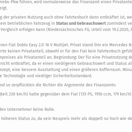
riebs-Pkw führen, wird normalerweise das Finanzamt einen Privatantei
igt.
ng der privaten Nutzung auch ohne Fahrtenbuch dann entkräftet ist, we
 dem betrieblichen Fahrzeug in
Status und Gebrauchswert
zumindest ve
r Vergleich erfolgen kann (Niedersächsisches FG, Urteil vom 19.2.2020, A
en Fiat Doblo Easy 2.0 16 V Multijet. Privat stand ihm ein Mercedes B
te keinen Privatanteil, obwohl er für den Fiat kein Fahrtenbuch gefüh
preises als Privatanteil an. Begründung: Der für eine Privatnutzung d
cht entkräftet, da er einen niedrigeren Gebrauchswert und Status als
konzept, eine bessere Ausstattung und einen größeren Kofferraum. Min
te Technologie und niedriger Sicherheitsstandard.
nd so zerpflückten die Richter die Argumente des Finanzamts:
eit 230 km/h) hatte gegenüber dem Fiat (135 PS, 1956 ccm, 179 km/h) 
nden Unternehmer keine Rolle.
 höheren Status zu, da sein Neupreis mehr als doppelt so hoch wie de