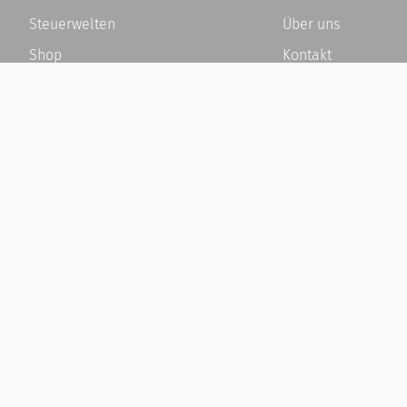
Steuerwelten
Über uns
Shop
Kontakt
Service
Karriere
Newsletter-Anmeldung
Häufige Fragen / F
Alle News
Kundenkonto
Steuererklärung Online
Kundenservice und
Referenz
Vertrag widerrufen