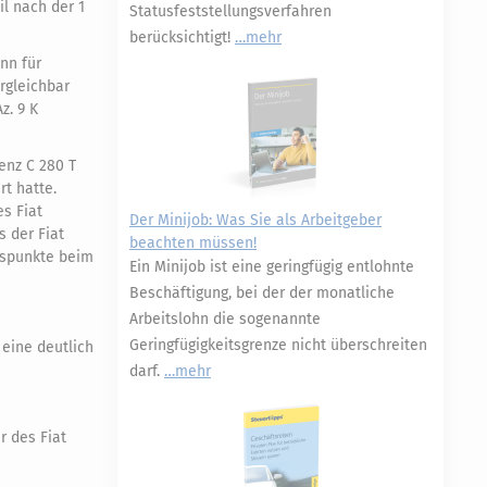
l nach der 1
Statusfeststellungsverfahren
berücksichtigt!
mehr
nn für
rgleichbar
z. 9 K
enz C 280 T
rt hatte.
es Fiat
Der Minijob: Was Sie als Arbeitgeber
 der Fiat
beachten müssen!
uspunkte beim
Ein Minijob ist eine geringfügig entlohnte
Beschäftigung, bei der der monatliche
Arbeitslohn die sogenannte
Geringfügigkeitsgrenze nicht überschreiten
eine deutlich
darf.
mehr
r des Fiat