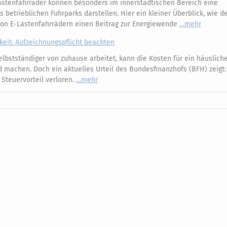
astenfahrräder können besonders im innerstädtischen Bereich eine
betrieblichen Fuhrparks darstellen. Hier ein kleiner Überblick, wie d
von E-Lastenfahrrädern einen Beitrag zur Energiewende
mehr
keit: Aufzeichnungspflicht beachten
lbstständiger von zuhause arbeitet, kann die Kosten für ein häuslich
d machen. Doch ein aktuelles Urteil des Bundesfinanzhofs (BFH) zeigt
 Steuervorteil verloren.
mehr