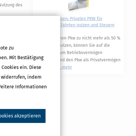
 Nutzung des
Geschäftsreisen: Privaten PKW für
betriebliche Fahrten nutzen und Steuern
sparen
Wenn Sie einen Pkw zu nicht mehr als 50 %
betrieblich nutzen, können Sie auf die
ote zu
Zuordnung zum Betriebsvermögen
ben. Mit Bestätigung
verzichten und den Pkw als Privatvermögen
 Cookies ein. Diese
behandeln.
mehr
g widerrufen, indem
Druckversion
Weitere Informationen
ookies akzeptieren