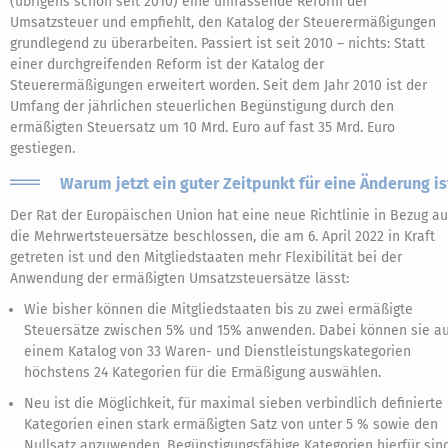
(übrigens schon seit 2010) eine umfassende Reform der
Umsatzsteuer und empfiehlt, den Katalog der Steuerermäßigungen
grundlegend zu überarbeiten. Passiert ist seit 2010 – nichts: Statt
einer durchgreifenden Reform ist der Katalog der
Steuerermäßigungen erweitert worden. Seit dem Jahr 2010 ist der
Umfang der jährlichen steuerlichen Begünstigung durch den
ermäßigten Steuersatz um 10 Mrd. Euro auf fast 35 Mrd. Euro
gestiegen.
Warum jetzt ein guter Zeitpunkt für eine Änderung is
Der Rat der Europäischen Union hat eine neue Richtlinie in Bezug au
die Mehrwertsteuersätze beschlossen, die am 6. April 2022 in Kraft
getreten ist und den Mitgliedstaaten mehr Flexibilität bei der
Anwendung der ermäßigten Umsatzsteuersätze lässt:
Wie bisher können die Mitgliedstaaten bis zu zwei ermäßigte
Steuersätze zwischen 5% und 15% anwenden. Dabei können sie a
einem Katalog von 33 Waren- und Dienstleistungskategorien
höchstens 24 Kategorien für die Ermäßigung auswählen.
Neu ist die Möglichkeit, für maximal sieben verbindlich definierte
Kategorien einen stark ermäßigten Satz von unter 5 % sowie den
Nullsatz anzuwenden. Begünstigungsfähige Kategorien hierfür sind