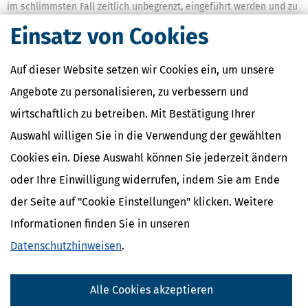
im schlimmsten Fall zeitlich unbegrenzt, eingeführt werden und zu
Steuermindereinnahmen führen.
Einsatz von Cookies
Große Themenseite zur Umsatzsteuer:
Auf dieser Website setzen wir Cookies ein, um unsere
Ist Umsatzsteuer gleich Mehrwertsteuer?
Angebote zu personalisieren, zu verbessern und
Wer zahlt wie viel?
wirtschaftlich zu betreiben. Mit Bestätigung Ihrer
→
Hier gibt es die Antwort! Detailliert & verständlich.
Auswahl willigen Sie in die Verwendung der gewählten
Cookies ein. Diese Auswahl können Sie jederzeit ändern
(MB)
oder Ihre Einwilligung widerrufen, indem Sie am Ende
der Seite auf "Cookie Einstellungen" klicken. Weitere
Ähnliche Themen
Informationen finden Sie in unseren
Finanzamt & Formalitäten
Datenschutzhinweisen
.
Verwandte Lexikon-Begriffe
Alle Cookies akzeptieren
Einnahmen
Bücher