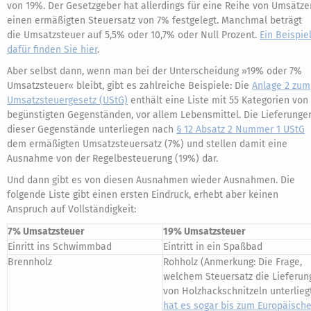
von 19%. Der Gesetzgeber hat allerdings für eine Reihe von Umsätze
einen ermäßigten Steuersatz von 7% festgelegt. Manchmal beträgt
die Umsatzsteuer auf 5,5% oder 10,7% oder Null Prozent.
Ein Beispie
dafür finden Sie hier
.
Aber selbst dann, wenn man bei der Unterscheidung »19% oder 7%
Umsatzsteuer« bleibt, gibt es zahlreiche Beispiele: Die
Anlage 2 zum
Umsatzsteuergesetz (UStG)
enthält eine Liste mit 55 Kategorien von
begünstigten Gegenständen, vor allem Lebensmittel. Die Lieferunge
dieser Gegenstände unterliegen nach
§ 12 Absatz 2 Nummer 1 UStG
dem ermäßigten Umsatzsteuersatz (7%) und stellen damit eine
Ausnahme von der Regelbesteuerung (19%) dar.
Und dann gibt es von diesen Ausnahmen wieder Ausnahmen. Die
folgende Liste gibt einen ersten Eindruck, erhebt aber keinen
Anspruch auf Vollständigkeit:
7% Umsatzsteuer
19% Umsatzsteuer
Einritt ins Schwimmbad
Eintritt in ein Spaßbad
Brennholz
Rohholz (Anmerkung: Die Frage,
welchem Steuersatz die Lieferun
von Holzhackschnitzeln unterliegt
hat es sogar bis zum Europäisch