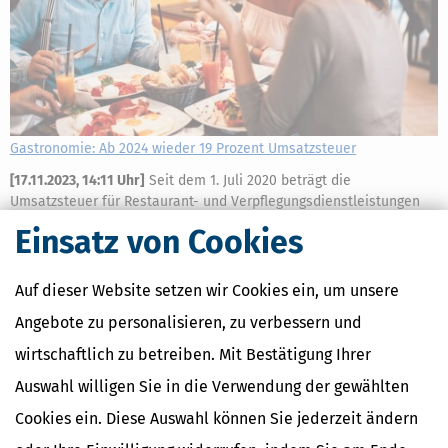
Gastronomie: Ab 2024 wieder 19 Prozent Umsatzsteuer
[
17.11.2023, 14:11 Uhr
]
Seit dem 1. Juli 2020 beträgt die
Umsatzsteuer für Restaurant- und Verpflegungsdienstleistungen
nur 7 statt 19 Prozent – ausgenommen sind Getränke. Die
Einsatz von Cookies
Umsatzsteuersenkung ist jedoch bis Ende 2023 befristet, ab 2024
werden wieder 19 Prozent fällig.
mehr
Auf dieser Website setzen wir Cookies ein, um unsere
Angebote zu personalisieren, zu verbessern und
wirtschaftlich zu betreiben. Mit Bestätigung Ihrer
Auswahl willigen Sie in die Verwendung der gewählten
Cookies ein. Diese Auswahl können Sie jederzeit ändern