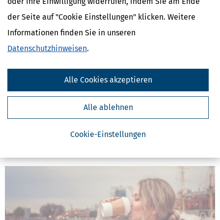
oder Ihre Einwilligung widerrufen, indem Sie am Ende
der Seite auf "Cookie Einstellungen" klicken. Weitere
Informationen finden Sie in unseren
Datenschutzhinweisen
.
Umsatzsteuer: Pauschaler Vorsteuerabzug für viele Berufsgruppen
Alle Cookies akzeptieren
abgeschafft
[
06.03.2023, 08:01 Uhr
]
Für bestimmte Berufsgruppen besteht die
Möglichkeit, als Vorsteuer einen gewissen Prozentsatz des
Alle ablehnen
Umsatzes anzusetzen. Damit entfällt die Pflicht zum Nachweis der
einzelnen Vorsteuerbeträge. Zum 1.1.2023 wurde die Möglichkeit
Cookie-Einstellungen
jedoch für die meisten dieser
mehr