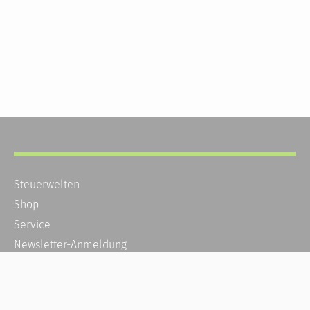
Steuerwelten
Shop
Service
Newsletter-Anmeldung
Alle News
Steuererklärung Online
Referenz