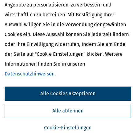
befürchtet wird
Angebote zu personalisieren, zu verbessern und
[
05.01.2024, 06:48 Uhr
]
Die Befürchtung eines Missbrauchs der
wirtschaftlich zu betreiben. Mit Bestätigung Ihrer
eigenen Daten kann alleine schon einen Anspruch auf
Auswahl willigen Sie in die Verwendung der gewählten
Schadensersatz auslösen. Es existiert hier keine Bagatellgrenze.
Allerdings muss aus dem Verstoß auch ein nachgewiesener
Cookies ein. Diese Auswahl können Sie jederzeit ändern
Schaden resultieren.
oder Ihre Einwilligung widerrufen, indem Sie am Ende
mehr
der Seite auf "Cookie Einstellungen" klicken. Weitere
Informationen finden Sie in unseren
Datenschutzhinweisen
.
Alle Cookies akzeptieren
Alle ablehnen
Cookie-Einstellungen