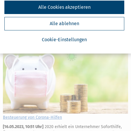
mit dem Finanzamt gestritten. Der Grund: Eine künstlerische
Alle Cookies akzeptieren
Tätigkeit führt zu Einkünften aus selbstständiger Arbeit und hat
deshalb keine Gewerbesteuerpflicht zur Folge. Ganz im Gegensatz
zum Gewinn aus einem
Alle ablehnen
mehr
Cookie-Einstellungen
Besteuerung von Corona-Hilfen
[
16.05.2023, 10:51 Uhr
]
2020 erhielt ein Unternehmer Soforthilfe,