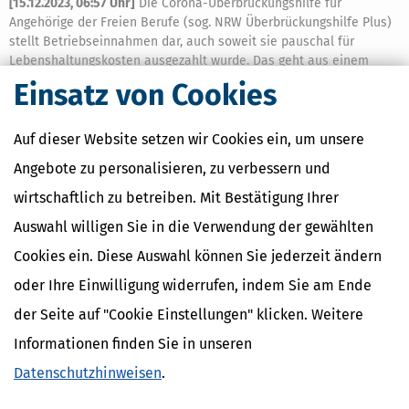
[
15.12.2023, 06:57 Uhr
]
Die Corona-Überbrückungshilfe für
Angehörige der Freien Berufe (sog. NRW Überbrückungshilfe Plus)
stellt Betriebseinnahmen dar, auch soweit sie pauschal für
Lebenshaltungskosten ausgezahlt wurde. Das geht aus einem
Urteil des FG Düsseldorf hervor.
Einsatz von Cookies
mehr
Auf dieser Website setzen wir Cookies ein, um unsere
Angebote zu personalisieren, zu verbessern und
wirtschaftlich zu betreiben. Mit Bestätigung Ihrer
Auswahl willigen Sie in die Verwendung der gewählten
Cookies ein. Diese Auswahl können Sie jederzeit ändern
oder Ihre Einwilligung widerrufen, indem Sie am Ende
der Seite auf "Cookie Einstellungen" klicken. Weitere
Informationen finden Sie in unseren
Datenschutzhinweisen
.
Was ist Kunst und was ist »nur« Gewerbe?
[
09.10.2023, 11:20 Uhr
]
Über diese Frage wird immer wieder (auch)