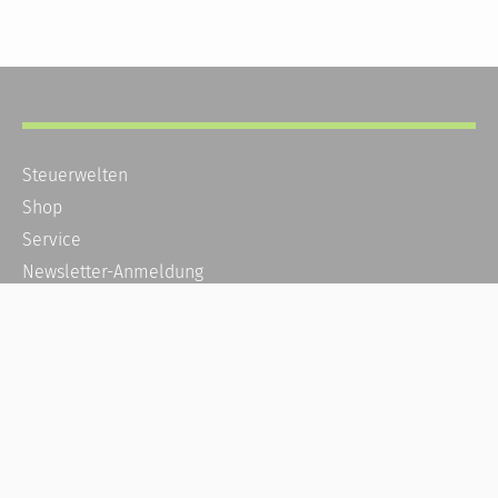
Steuerwelten
Shop
Service
Newsletter-Anmeldung
Alle News
Steuererklärung Online
Referenz
Über uns
Kontakt
Karriere