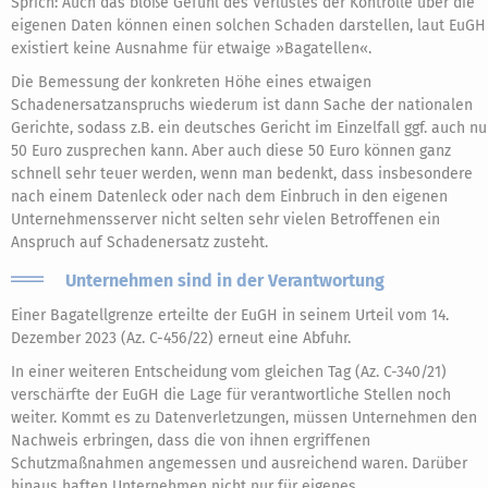
Sprich: Auch das bloße Gefühl des Verlustes der Kontrolle über die
eigenen Daten können einen solchen Schaden darstellen, laut EuGH
existiert keine Ausnahme für etwaige »Bagatellen«.
Die Bemessung der konkreten Höhe eines etwaigen
Schadenersatzanspruchs wiederum ist dann Sache der nationalen
Gerichte, sodass z.B. ein deutsches Gericht im Einzelfall ggf. auch nu
50 Euro zusprechen kann. Aber auch diese 50 Euro können ganz
schnell sehr teuer werden, wenn man bedenkt, dass insbesondere
nach einem Datenleck oder nach dem Einbruch in den eigenen
Unternehmensserver nicht selten sehr vielen Betroffenen ein
Anspruch auf Schadenersatz zusteht.
Unternehmen sind in der Verantwortung
Einer Bagatellgrenze erteilte der EuGH in seinem Urteil vom 14.
Dezember 2023 (Az. C-456/22) erneut eine Abfuhr.
In einer weiteren Entscheidung vom gleichen Tag (Az. C-340/21)
verschärfte der EuGH die Lage für verantwortliche Stellen noch
weiter. Kommt es zu Datenverletzungen, müssen Unternehmen den
Nachweis erbringen, dass die von ihnen ergriffenen
Schutzmaßnahmen angemessen und ausreichend waren. Darüber
hinaus haften Unternehmen nicht nur für eigenes