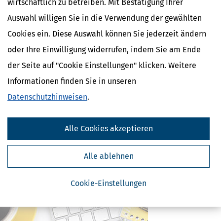
wirtschaftlich zu betreiben. Mit Bestätigung Ihrer
mehr
Auswahl willigen Sie in die Verwendung der gewählten
Cookies ein. Diese Auswahl können Sie jederzeit ändern
oder Ihre Einwilligung widerrufen, indem Sie am Ende
der Seite auf "Cookie Einstellungen" klicken. Weitere
Informationen finden Sie in unseren
Liebhaberei: Wenn Verluste wegen fehlender
Datenschutzhinweisen
.
Gewinnerzielungsabsicht nicht anerkannt werden
Mit Verlusten hatte und hat Corona-bedingt so mancher
Selbstständige zu kämpfen. Im Normalfall werden Verluste vom
Alle Cookies akzeptieren
Finanzamt anerkannt und mit den Gewinnen aus anderen
Einkünften oder anderen Jahren verrechnet.
Alle ablehnen
mehr
Cookie-Einstellungen