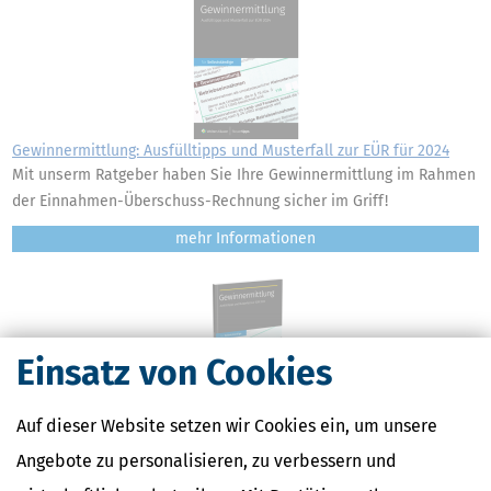
Gewinnermittlung: Ausfülltipps und Musterfall zur EÜR für 2024
Mit unserm Ratgeber haben Sie Ihre Gewinnermittlung im Rahmen
der Einnahmen-Überschuss-Rechnung sicher im Griff!
mehr
Einsatz von Cookies
Gewinnermittlung: Ausfülltipps und Musterfall zur EÜR für 2023
Auf dieser Website setzen wir Cookies ein, um unsere
Mit unserm Ratgeber haben Sie Ihre Gewinnermittlung im Rahmen
Angebote zu personalisieren, zu verbessern und
der Einnahmen-Überschuss-Rechnung sicher im Griff!