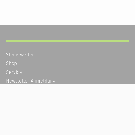
Steuerwelten
Shop
Service
Newsletter-Anmeldung
Alle News
Steuererklärung Online
Referenz
Über uns
Kontakt