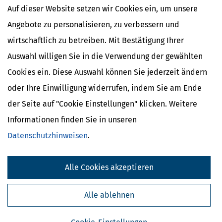
Auf dieser Website setzen wir Cookies ein, um unsere
PDF-Datei, 21 Seiten DIN-A4
Angebote zu personalisieren, zu verbessern und
EPUB-Datei, für eBook-Reader
wirtschaftlich zu betreiben. Mit Bestätigung Ihrer
Auswahl willigen Sie in die Verwendung der gewählten
Cookies ein. Diese Auswahl können Sie jederzeit ändern
In den Warenkorb
oder Ihre Einwilligung widerrufen, indem Sie am Ende
*Preise inkl. gesetzl. MwSt.
der Seite auf "Cookie Einstellungen" klicken. Weitere
Sofort verfügbar
Informationen finden Sie in unseren
Datenschutzhinweisen
.
Alle Cookies akzeptieren
Über das Produkt
Alle ablehnen
Inhaltsverzeichnis