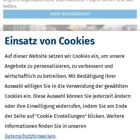
helfen.
mehr
Einsatz von Cookies
Auf dieser Website setzen wir Cookies ein, um unsere
Angebote zu personalisieren, zu verbessern und
wirtschaftlich zu betreiben. Mit Bestätigung Ihrer
Auswahl willigen Sie in die Verwendung der gewählten
Cookies ein. Diese Auswahl können Sie jederzeit ändern
oder Ihre Einwilligung widerrufen, indem Sie am Ende
Schwerbehindertenausweis: Antrag und Vergünstigungen
der Seite auf "Cookie Einstellungen" klicken. Weitere
[
14.03.2026, 06:56 Uhr
]
Menschen mit einer geistigen oder
körperlichen Behinderung können einen
Informationen finden Sie in unseren
Schwerbehindertenausweis erhalten, wenn sie einen Grad der
Datenschutzhinweisen
.
Behinderung von 50 oder mehr haben. Der Ausweis soll helfen,