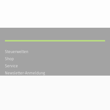
Steuerwelten
Shop
Service
Newsletter-Anmeldung
Alle News
Steuererklärung Online
Referenz
Über uns