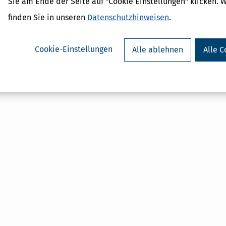
Sie am Ende der Seite auf "Cookie Einstellungen" klicken. 
ozialabgabe
achschau
finden Sie in unseren
Datenschutzhinweisen
.
er-Nachschau
szuschuss
Cookie-Einstellungen
Alle ablehnen
Alle C