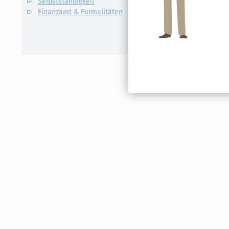
Selbstständigkeit
Künstlers
Finanzamt & Formalitäten
Kassen-N
Lohnsteu
E-Bilanz
Gründung