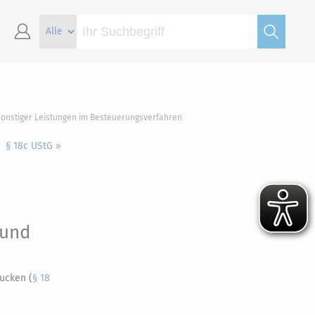
sonstiger Leistungen im Besteuerungsverfahren
§ 18c UStG »
 und
ucken (
§ 18