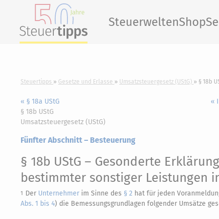
Steuerwelten
Shop
Se
Steuertipps
Gesetze und Erlasse
Umsatzsteuergesetz (UStG)
§ 18b U
« § 18a UStG
« 
§ 18b UStG
Umsatzsteuergesetz (UStG)
Fünfter Abschnitt – Besteuerung
§ 18b UStG
– Gesonderte Erklärung
bestimmter sonstiger Leistungen 
Der
Unternehmer
im Sinne des
§ 2
hat für jeden Voranmeldun
1
Abs. 1 bis 4
) die Bemessungsgrundlagen folgender Umsätze geso