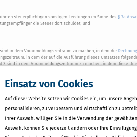
ührten steuerpflichtigen sonstigen Leistungen im Sinne des
§ 3a Absa
stungsempfänger die Steuer dort schuldet, und
 sind in dem Voranmeldungszeitraum zu machen, in dem die
Rechnung
ngszeitraum, in dem der auf die Ausführung dieses Umsatzes folgend
d 3 sind in dem Voranmeldungszeitraum zu machen, in dem diese Um
 anzuwenden.
Erkennt der Unternehmer nachträglich vor Ablauf der
5
ldung (
§ 18 Abs. 1
) die Angaben zu Umsätzen im Sinne des Satzes 1 unr
Einsatz von Cookies
meldung unverzüglich zu berichtigen.
Die Sätze 2 bis 5 gelten für die
S
6
Auf dieser Website setzen wir Cookies ein, um unsere Angeb
personalisieren, zu verbessern und wirtschaftlich zu betrei
Ihrer Auswahl willigen Sie in die Verwendung der gewählten
Auswahl können Sie jederzeit ändern oder Ihre Einwilligun
 Lexikon-Begriffe