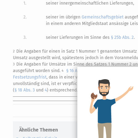
1.
seiner innergemeinschaftlichen Lieferungen,
2.
seiner im übrigen
Gemeinschaftsgebiet
ausgef
in einem anderen Mitgliedstaat ansässige Lei
3.
seiner Lieferungen im Sinne des
§ 25b Abs. 2
.
Die Angaben für einen in Satz 1 Nummer 1 genannten Umsatz
2
Umsatz ausgestellt wird, spätestens jedoch in dem Voranmeldu
Die Angaben für Umsätze im Sinne des Satzes 1 Nummer 2 un
3
ausgeführt worden sind.
§ 16 Abs. 6
und
§ 17
sind sinngemäß
4
Festsetzungsfrist
, dass in einer von ihm abgegebenen Voranme
unvollständig sind, ist er verpflichtet, die ursprüngliche Voran
(
§ 18 Abs. 3
und
4
) entsprechend.
Ähnliche Themen
Verwandte