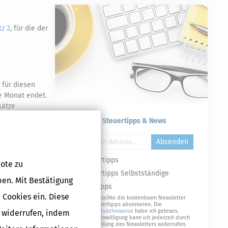
tz 2
, für die der
für diesen
e Monat endet.
sätze
Kostenlose Steuertipps & News
ichtig oder
teuererklärung
Absenden
Steuertipps
ote zu
Steuertipps Selbstständige
ben. Mit Bestätigung
Druckversion
Geldtipps
 Cookies ein. Diese
Ja, ich möchte die kostenlosen Newsletter
von Steuertipps abonnieren. Die
Datenschutzhinweise
habe ich gelesen.
g widerrufen, indem
Meine Einwilligung kann ich jederzeit durch
Abbestellung des Newsletters widerrufen.