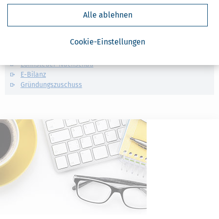
Finanzamt & Formalitäten
Alle ablehnen
Verwandte Lexikon-Begriffe
Cookie-Einstellungen
Künstlersozialabgabe
Kassen-Nachschau
Lohnsteuer-Nachschau
E-Bilanz
Gründungszuschuss