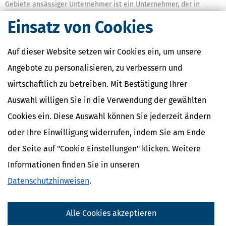
Gebiete ansässiger Unternehmer ist ein Unternehmer, der in
einem dieser Gebiete einen
Wohnsitz
, seinen
Sitz
, seine
Einsatz von Cookies
Geschäftsleitung
oder eine Zweigniederlassung hat.
(4)
Bewahrt ein Unternehmer die Rechnungen im übrigen
1
Auf dieser Website setzen wir Cookies ein, um unsere
Gemeinschaftsgebiet elektronisch auf, können die zuständigen
Finanzbehörden
die Rechnungen für Zwecke der
Angebote zu personalisieren, zu verbessern und
Umsatzsteuerkontrolle über Online-Zugriff einsehen,
wirtschaftlich zu betreiben. Mit Bestätigung Ihrer
herunterladen und verwenden.
Es muss sichergestellt sein, dass
2
die zuständigen Finanzbehörden die Rechnungen unverzüglich
Auswahl willigen Sie in die Verwendung der gewählten
über Online-Zugriff einsehen, herunterladen und verwenden
können.
Cookies ein. Diese Auswahl können Sie jederzeit ändern
(5) Will der Unternehmer die Rechnungen außerhalb des
oder Ihre Einwilligung widerrufen, indem Sie am Ende
Gemeinschaftsgebiets elektronisch aufbewahren, gilt
§ 146
der Seite auf "Cookie Einstellungen" klicken. Weitere
Absatz 2b der Abgabenordnung
.
Informationen finden Sie in unseren
Datenschutzhinweisen
.
Ähnliche Themen
Alle Cookies akzeptieren
Selbstständigkeit