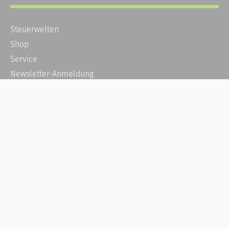
Steuerwelten
Shop
Service
Newsletter-Anmeldung
Alle News
Steuererklärung Online
Referenz
Über uns
Kontakt
Karriere
Häufige Fragen / FAQ
Kundenkonto
Kundenservice und Support