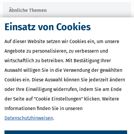
Ähnliche Themen
Eltern, Familie & Ehe
Einsatz von Cookies
Krankheit, Betreuung & Pflege
Verwandte Lexikon-Begriffe
Auf dieser Website setzen wir Cookies ein, um unsere
Care Arbeit
Angebote zu personalisieren, zu verbessern und
ElterngeldPlus
wirtschaftlich zu betreiben. Mit Bestätigung Ihrer
Unterhaltshöchstbetrag
Kindesunterhalt
Auswahl willigen Sie in die Verwendung der gewählten
Auslandskinder
Cookies ein. Diese Auswahl können Sie jederzeit ändern
oder Ihre Einwilligung widerrufen, indem Sie am Ende
der Seite auf "Cookie Einstellungen" klicken. Weitere
Informationen finden Sie in unseren
Datenschutzhinweisen
.