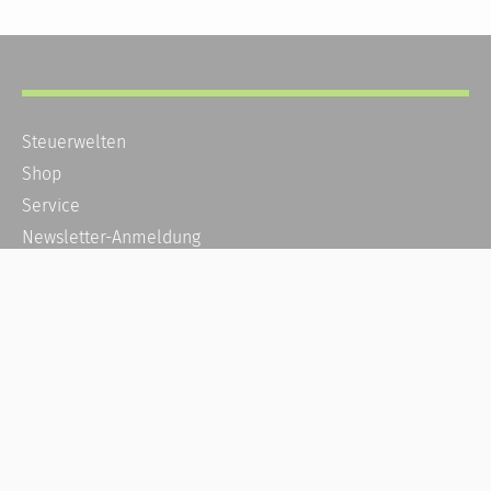
Steuerwelten
Shop
Service
Newsletter-Anmeldung
Alle News
Steuererklärung Online
Referenz
Über uns
Kontakt
Karriere
Häufige Fragen / FAQ