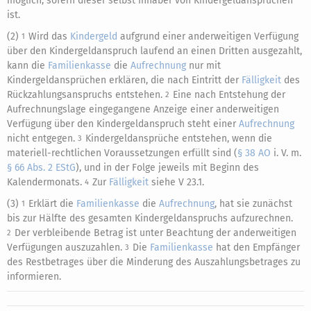
möglich, sofern dieser selbst Inhaber von Kindergeldansprüchen
ist.
(2)
Wird das
Kindergeld
aufgrund einer anderweitigen Verfügung
1
über den Kindergeldanspruch laufend an einen Dritten ausgezahlt,
kann die
Familienkasse
die
Aufrechnung
nur mit
Kindergeldansprüchen erklären, die nach Eintritt der
Fälligkeit
des
Rückzahlungsanspruchs entstehen.
Eine nach Entstehung der
2
Aufrechnungslage eingegangene Anzeige einer anderweitigen
Verfügung über den Kindergeldanspruch steht einer
Aufrechnung
nicht entgegen.
Kindergeldansprüche entstehen, wenn die
3
materiell-rechtlichen Voraussetzungen erfüllt sind (
§ 38 AO
i. V. m.
§ 66 Abs. 2 EStG
), und in der Folge jeweils mit Beginn des
Kalendermonats.
Zur
Fälligkeit
siehe V 23.1.
4
(3)
Erklärt die
Familienkasse
die
Aufrechnung
, hat sie zunächst
1
bis zur Hälfte des gesamten Kindergeldanspruchs aufzurechnen.
Der verbleibende Betrag ist unter Beachtung der anderweitigen
2
Verfügungen auszuzahlen.
Die
Familienkasse
hat den Empfänger
3
des Restbetrages über die Minderung des Auszahlungsbetrages zu
informieren.