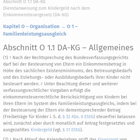
Abschnitt O 1.1 DA-KG
Dienstanweisung zum Kindergeld nach dem
Einkommensteuergesetz (DA-KG)
Kapitel O – Organisation → O 1 –
Familienleistungsausgleich
Abschnitt O 1.1 DA-KG
– Allgemeines
(1)
Nach der Rechtsprechung des Bundesverfassungsgerichts
1
darf bei der Besteuerung von Eltern ein Einkommensbetrag in
Höhe des sächlichen Existenzminimums, des Betreuungsbedarfs
und des Erziehungs- oder Ausbildungsbedarfs ihrer Kinder nicht
besteuert werden.
Unter Beachtung dieser und weiterer
2
verfassungsrechtlicher Vorgaben erfolgt die
einkommensteuerrechtliche Berücksichtigung von Kindern bei
ihren Eltern im System des Familienleistungsausgleichs, indem bei
der Besteuerung der Eltern ein dementsprechender Betrag
(Freibeträge für Kinder i. S. d.
§ 32 Abs. 6 EStG
) steuerfrei belassen
wird, zunächst aber durch monatlich auf Antrag festgesetztes und
ausgezahltes
Kindergeld
(vgl.
§ 31 EStG
).
(2)
Nach Ablauf des Kalenderjahres prüft das
Finanzamt
von
1