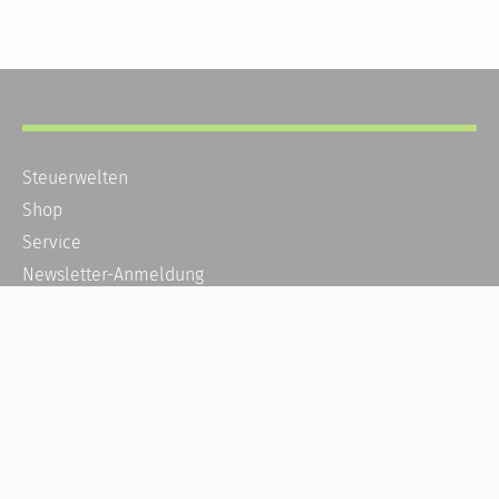
Steuerwelten
Shop
Service
Newsletter-Anmeldung
Alle News
Steuererklärung Online
Referenz
Über uns
Kontakt
Karriere