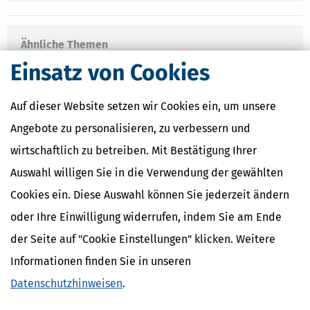
Ähnliche Themen
Eltern, Familie & Ehe
Einsatz von Cookies
Krankheit, Betreuung & Pflege
Auf dieser Website setzen wir Cookies ein, um unsere
Verwandte Lexikon-Begriffe
Angebote zu personalisieren, zu verbessern und
Care Arbeit
ElterngeldPlus
wirtschaftlich zu betreiben. Mit Bestätigung Ihrer
Unterhaltshöchstbetrag
Auswahl willigen Sie in die Verwendung der gewählten
Kindesunterhalt
Auslandskinder
Cookies ein. Diese Auswahl können Sie jederzeit ändern
oder Ihre Einwilligung widerrufen, indem Sie am Ende
der Seite auf "Cookie Einstellungen" klicken. Weitere
Informationen finden Sie in unseren
Datenschutzhinweisen
.