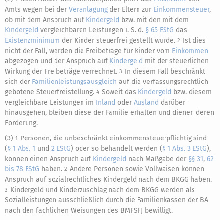
Amts wegen bei der
Veranlagung
der Eltern zur
Einkommensteuer
,
ob mit dem Anspruch auf
Kindergeld
bzw. mit den mit dem
Kindergeld
vergleichbaren Leistungen i. S. d.
§ 65 EStG
das
Existenzminimum
der Kinder steuerfrei gestellt wurde.
Ist dies
2
nicht der Fall, werden die Freibeträge für Kinder vom
Einkommen
abgezogen und der Anspruch auf
Kindergeld
mit der steuerlichen
Wirkung der Freibeträge verrechnet.
In diesem Fall beschränkt
3
sich der
Familienleistungsausgleich
auf die verfassungsrechtlich
gebotene Steuerfreistellung.
Soweit das
Kindergeld
bzw. diesem
4
vergleichbare Leistungen im
Inland
oder
Ausland
darüber
hinausgehen, bleiben diese der Familie erhalten und dienen deren
Förderung.
(3)
Personen, die unbeschränkt einkommensteuerpflichtig sind
1
(
§ 1 Abs. 1
und
2 EStG
) oder so behandelt werden (
§ 1 Abs. 3 EStG
),
können einen Anspruch auf
Kindergeld
nach Maßgabe der
§§ 31
,
62
bis 78 EStG
haben.
Andere Personen sowie Vollwaisen können
2
Anspruch auf sozialrechtliches Kindergeld nach dem BKGG haben.
Kindergeld und Kinderzuschlag nach dem BKGG werden als
3
Sozialleistungen ausschließlich durch die Familienkassen der BA
nach den fachlichen Weisungen des BMFSFJ bewilligt.