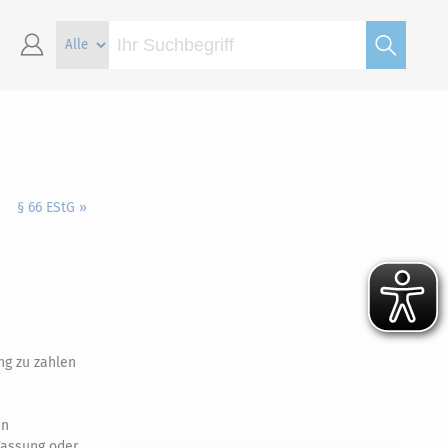
§ 66 EStG »
ng zu zahlen
en
Fassung oder