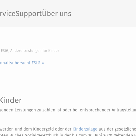
rvice
Support
Über uns
5 EStG, Andere Leistungen für Kinder
Inhaltsübersicht EStG »
Kinder
olgenden Leistungen zu zahlen ist oder bei entsprechender Antragstellu
werden und dem Kindergeld oder der
Kinderzulage
aus der gesetzlich
bten Buches Sozialgesetzbuch in der bis zum 30. Juni 2020 geltenden 