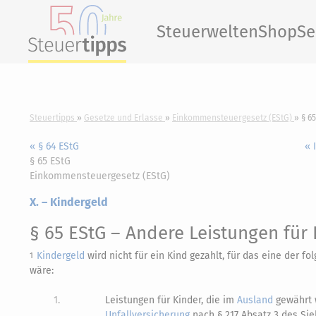
Steuerwelten
Shop
Se
Steuertipps
Gesetze und Erlasse
Einkommensteuergesetz (EStG)
§ 6
« § 64 EStG
« 
§ 65 EStG
Einkommensteuergesetz (EStG)
X. – Kindergeld
§ 65 EStG
– Andere Leistungen für 
Kindergeld
wird nicht für ein Kind gezahlt, für das eine der f
1
wäre:
1.
Leistungen für Kinder, die im
Ausland
gewährt 
Unfallversicherung
nach § 217 Absatz 3 des Sie