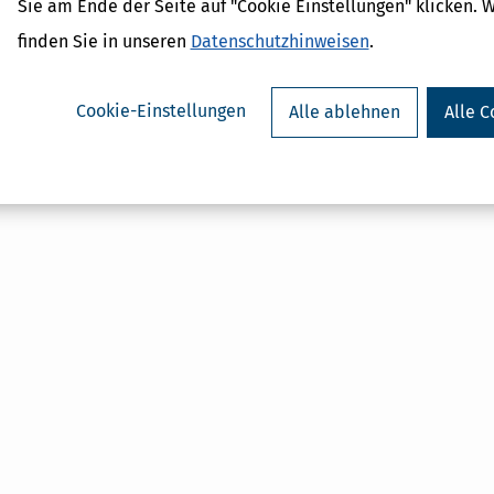
Sie am Ende der Seite auf "Cookie Einstellungen" klicken. 
r - Was ist das?
ragsteuer - Definition und
finden Sie in unseren
Datenschutzhinweisen
.
AL
on
Cookie-Einstellungen
Alle ablehnen
Alle C