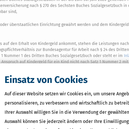
enversicherung nach § 270 des Sechsten Buches Sozialgesetzbuch in 
bar sind,
- oder überstaatlichen Einrichtung gewährt werden und dem Kindergeld
s auf den Erhalt von Kindergeld ankommt, stehen die Leistungen nach
ngspflichtverhältnis zur Bundesagentur für Arbeit nach § 24 des Dritte
tz 1 Nummer 1 des Dritten Buches Sozialgesetzbuch oder steht er im
In
in Anspruch auf Kindergeld für ein Kind nicht nach Satz 1 Nummer 2 mit
tandsbeamter oder sonstiger Bediensteter der Europäischen Union für
Einsatz von Cookies
Auf dieser Website setzen wir Cookies ein, um unsere Angeb
personalisieren, zu verbessern und wirtschaftlich zu betrei
 Lexikon-Begriffe
Ihrer Auswahl willigen Sie in die Verwendung der gewählten
ragsteuer Freibetrag -
Auswahl können Sie jederzeit ändern oder Ihre Einwilligun
d Erklärung