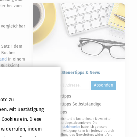
der bis zum
 vergleichbar
 Satz 1 dem
n Buches
land
in einem
 Rücksicht
 das Kind
Kostenlose Steuertipps & News
Absenden
Steuertipps
ote zu
Druckversion
Steuertipps Selbstständige
ben. Mit Bestätigung
Geldtipps
 Cookies ein. Diese
Ja, ich möchte die kostenlosen Newsletter
von Steuertipps abonnieren. Die
Datenschutzhinweise
habe ich gelesen.
g widerrufen, indem
Meine Einwilligung kann ich jederzeit durch
Abbestellung des Newsletters widerrufen.