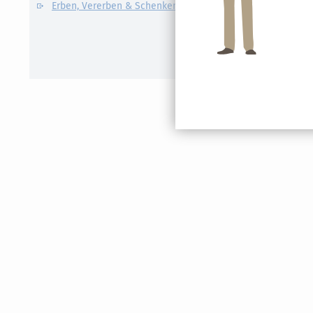
Erben, Vererben & Schenken
CO2-Steue
Kapitalert
Erklärung
NACHDiG
Kommissi