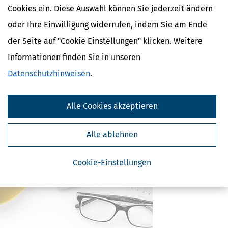
Eltern, Familie & Ehe
Cookies ein. Diese Auswahl können Sie jederzeit ändern
Krankheit, Betreuung & Pflege
oder Ihre Einwilligung widerrufen, indem Sie am Ende
der Seite auf "Cookie Einstellungen" klicken. Weitere
Verwandte Lexikon-Begriffe
Care Arbeit
Informationen finden Sie in unseren
ElterngeldPlus
Datenschutzhinweisen
.
Unterhaltshöchstbetrag
Kindesunterhalt
Auslandskinder
Alle Cookies akzeptieren
Alle ablehnen
Cookie-Einstellungen