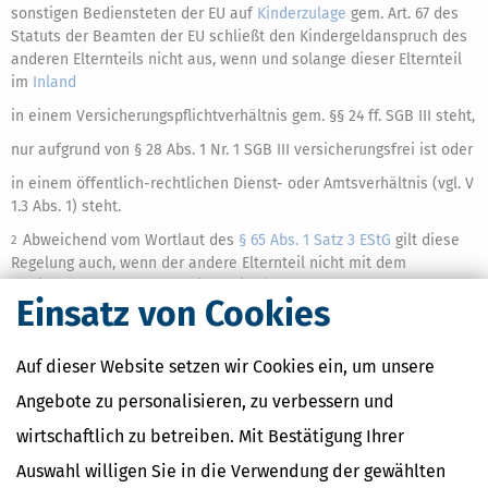
sonstigen Bediensteten der EU auf
Kinderzulage
gem. Art. 67 des
Statuts der Beamten der EU schließt den Kindergeldanspruch des
anderen Elternteils nicht aus, wenn und solange dieser Elternteil
im
Inland
in einem Versicherungspflichtverhältnis gem. §§ 24 ff. SGB III steht,
nur aufgrund von § 28 Abs. 1 Nr. 1 SGB III versicherungsfrei ist oder
in einem öffentlich-rechtlichen Dienst- oder Amtsverhältnis (vgl. V
1.3 Abs. 1) steht.
Abweichend vom Wortlaut des
§ 65 Abs. 1 Satz 3 EStG
gilt diese
2
Regelung auch, wenn der andere Elternteil nicht mit dem
Bediensteten der EU verheiratet ist (vgl. BFH vom 13.7.2016, XI R
Einsatz von Cookies
16/15, BStBl II S. 955) oder von diesem getrennt lebt.
Die
3
Regelung ist auch anzuwenden auf Personen, die nach Beendigung
eines Arbeits- oder Dienst- bzw. Amtsverhältnisses
Auf dieser Website setzen wir Cookies ein, um unsere
Lohnersatzleistungen oder
Elterngeld
nach dem BEEG beziehen.
Angebote zu personalisieren, zu verbessern und
wirtschaftlich zu betreiben. Mit Bestätigung Ihrer
Ähnliche Themen
Auswahl willigen Sie in die Verwendung der gewählten