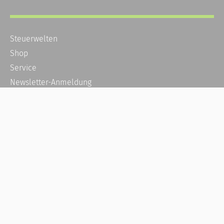
Steuerwelten
Shop
Service
Newsletter-Anmeldung
Alle News
Steuererklärung Online
Referenz
Über uns
Kontakt
Karriere
Häufige Fragen / FAQ
Kundenkonto
Kundenservice und Support