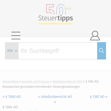

Steuertipps
Gesetze und Erlasse
Abgabenordnung (AO)
§ 138e AO,
Kennzeichen grenzüberschreitender Steuergestaltungen
« § 138d AO
« Inhaltsübersicht AO
§ 138f AO »
»
§ 138e AO