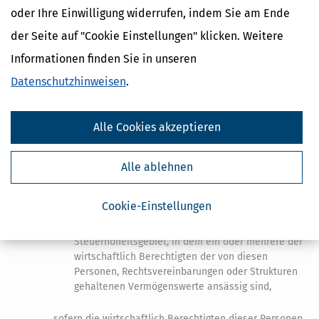
juristische Personen oder Rechtsvereinbarungen;
oder Ihre Einwilligung widerrufen, indem Sie am Ende
der Seite auf "Cookie Einstellungen" klicken. Weitere
3.
Gestaltungen mit rechtlichen Eigentümern oder
Informationen finden Sie in unseren
wirtschaftlich Berechtigten unter Einbeziehung von
Personen, Rechtsvereinbarungen oder Strukturen,
Datenschutzhinweisen
.
a)
die keine wesentliche wirtschaftliche Tätigkeit
ausüben, die mit angemessener Ausstattung,
Alle Cookies akzeptieren
angemessenen personellen Ressourcen,
angemessenen Vermögenswerten und
angemessenen Räumlichkeiten einhergeht, und
Alle ablehnen
b)
die in anderen Steuerhoheitsgebieten eingetragen,
Cookie-Einstellungen
ansässig oder niedergelassen sind oder verwaltet
oder kontrolliert werden als dem
Steuerhoheitsgebiet, in dem ein oder mehrere der
wirtschaftlich Berechtigten der von diesen
Personen, Rechtsvereinbarungen oder Strukturen
gehaltenen Vermögenswerte ansässig sind,
sofern die wirtschaftlich Berechtigten dieser Personen,