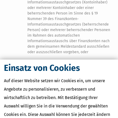
Informationsaustauschgesetzes (Kontoinhaber)
oder mehrerer Kontoinhaber oder einer
beherrschenden Person im Sinne des § 19
Nummer 39 des Finanzkonten-
Informationsaustauschgesetzes (beherrschende
Person) oder mehrerer beherrschender Personen
im Rahmen des automatischen
Informationsaustauschs über Finanzkonten nach
dem gemeinsamen Meldestandard ausschließen
oder auszuschließen vorgeben, oder
f)
die Aushöhlung von Verfahren zur Erfüllung der
Einsatz von Cookies
Sorgfaltspflichten, die Finanzinstitute zur Erfüllung
ihrer Meldepflichten bezüglich Informationen zu
Finanzkonten nach dem gemeinsamen
Auf dieser Website setzen wir Cookies ein, um unsere
Meldestandard anwenden, oder die Ausnutzung von
Angebote zu personalisieren, zu verbessern und
Schwächen in diesen Verfahren, einschließlich der
Einbeziehung von Staaten oder Territorien mit
wirtschaftlich zu betreiben. Mit Bestätigung Ihrer
ungeeigneten oder schwachen Regelungen für die
Auswahl willigen Sie in die Verwendung der gewählten
Durchsetzung von Vorschriften gegen Geldwäsche
oder mit schwachen Transparenzanforderungen für
Cookies ein. Diese Auswahl können Sie jederzeit ändern