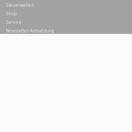
Steuerwelten
Shop
Service
Newsletter-Anmeldung
Alle News
Steuererklärung Online
Referenz
Über uns
Kontakt
Karriere
Häufige Fragen / FAQ
Kundenkonto
Kundenservice und Support
Vertrag widerrufen