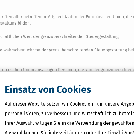
riften aller betroffenen Mitgliedstaaten der Europäischen Union, die 
staltung bilden,
schaftlichen Wert der grenzüberschreitenden Steuergestaltung,
ie wahrscheinlich von der grenzüberschreitenden Steuergestaltung bet
Europäischen Union ansässigen Personen, die von der grenzüberschrei
etroffen sind, einschließlich Angaben darüber, zu welchen Mitgliedsta
oweit dem Intermediär dies bekannt ist.
Einsatz von Cookies
ens ein weiterer Intermediär im Geltungsbereich dieses Gesetzes ode
rselben grenzüberschreitenden Steuergestaltung verpflichtet ist, so k
Auf dieser Website setzen wir Cookies ein, um unsere Angeb
 Satz 1 Nummer 1 auch hinsichtlich der anderen ihm bekannten Interm
personalisieren, zu verbessern und wirtschaftlich zu betrei
formieren, welche den Nutzer betreffenden Angaben er gemäß Absatz 
Ihrer Auswahl willigen Sie in die Verwendung der gewählten
Absatzes 3 Satz 2 hat der mitteilende Intermediär die anderen ihm bek
ngaben gemäß Absatz 3 an das Bundeszentralamt für Steuern übermitte
Auswahl können Sie jederzeit ändern oder Ihre Einwilligun