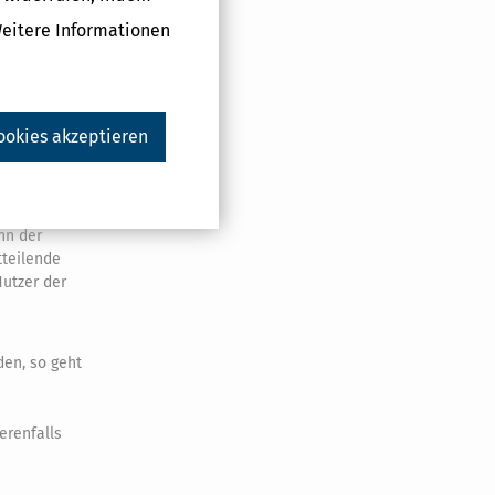
Weitere Informationen
ookies akzeptieren
deren
altung aufgrund
kannt, so hat
nn der
tteilende
utzer der
den, so geht
erenfalls