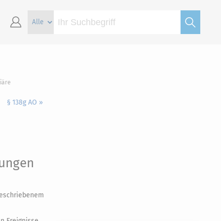
iäre
§ 138g AO »
tungen
geschriebenem
n Ereignisse