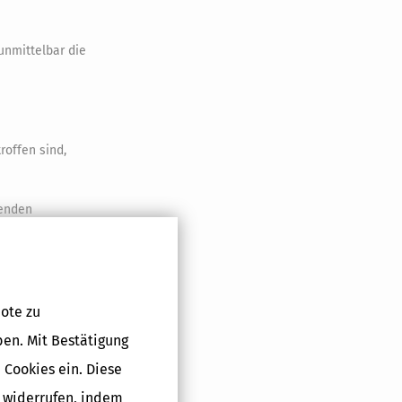
unmittelbar die
roffen sind,
tenden
aten der
r in einem
ann er mit
ote zu
ediäre machen.
ben. Mit Bestätigung
3 an das
 Cookies ein. Diese
annten
lt wurden.
g widerrufen, indem