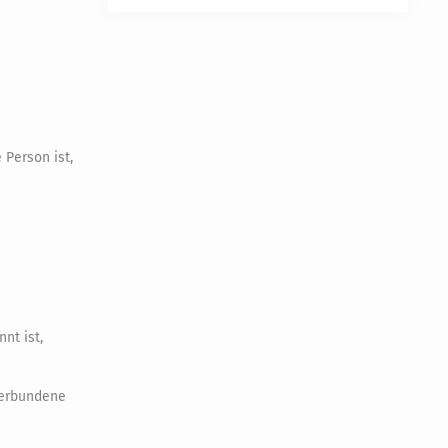
Person ist,
nt ist,
erbundene