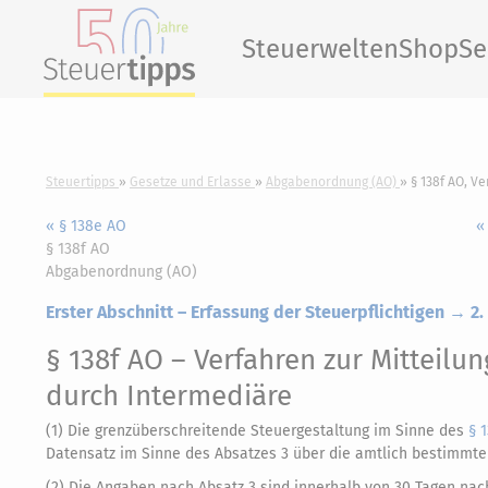
Steuerwelten
Shop
Se
Steuertipps
Gesetze und Erlasse
Abgabenordnung (AO)
§ 138f AO, V
« § 138e AO
«
§ 138f AO
Abgabenordnung (AO)
Erster Abschnitt – Erfassung der Steuerpflichtigen → 2.
§ 138f AO
– Verfahren zur Mitteilu
durch Intermediäre
(1) Die grenzüberschreitende Steuergestaltung im Sinne des
§ 
Datensatz im Sinne des Absatzes 3 über die amtlich bestimmte S
(2) Die Angaben nach Absatz 3 sind innerhalb von 30 Tagen nac