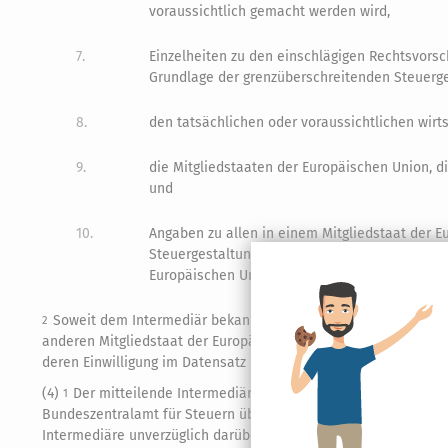
voraussichtlich gemacht werden wird,
7.
Einzelheiten zu den einschlägigen Rechtsvorsch
Grundlage der grenzüberschreitenden Steuerge
8.
den tatsächlichen oder voraussichtlichen wirt
9.
die Mitgliedstaaten der Europäischen Union, d
und
10.
Angaben zu allen in einem Mitgliedstaat der 
Steuergestaltung wahrscheinlich unmittelbar b
Europäischen Union sie in Beziehung stehen, s
Soweit dem Intermediär bekannt ist, dass neben ihm mindest
2
anderen Mitgliedstaat der Europäischen Union zur Mitteilung de
deren Einwilligung im Datensatz nach Satz 1 die Angaben nach
(4)
Der mitteilende Intermediär hat den Nutzer darüber zu in
1
Bundeszentralamt für Steuern übermitteln wird.
Im Fall des 
2
Intermediäre unverzüglich darüber zu informieren, dass die A