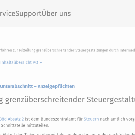
rvice
Support
Über uns
erfahren zur Mitteilung grenzüberschreitender Steuergestaltungen durch Intermed
 Inhaltsübersicht AO »
 Unterabschnitt – Anzeigepflichten
ng grenzüberschreitender Steuergestal
138d Absatz 2
ist dem Bundeszentralamt für
Steuern
nach amtlich vor
chnittstelle mitzuteilen.
h Ablauf des Tages zu übermitteln, an dem das erste der nachfolgende