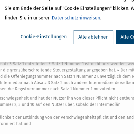
en Datensatz im Sinne des Absatzes 3
Sie am Ende der Seite auf "Cookie Einstellungen" klicken. 
finden Sie in unseren
Datenschutzhinweisen
.
nzüberschreitende Steuergestaltung und
e Mitteilung
Cookie-Einstellungen
Alle ablehnen
Alle C
Bundeszentralamt für Steuern oder die zuständige Behörde eines an
t geltenden Rechtsvorschriften der grenzüberschreitenden Steuergest
riernummer zugewiesen und ist diese dem mitteilenden Intermediär be
atz 3 Satz 1 mitzuteilen.
Satz 1 Nummer 1 ist nicht anzuwenden, we
3
ür die grenzüberschreitende Steuergestaltung angegeben hat.
Der mi
4
nd die Offenlegungsnummer nach Satz 1 Nummer 2 unverzüglich dem N
 Intermediär nach Absatz 3 Satz 2 auch andere Intermediäre derselben
esen die Registriernummer nach Satz 1 Nummer 1 mitzuteilen.
Verschwiegenheit und hat der Nutzer ihn von dieser Pflicht nicht entbun
Nummer 2, 3 und 10 auf den Nutzer über, sobald der Intermediär
glichkeit der Entbindung von der Verschwiegenheitspflicht und den and
formiert hat und