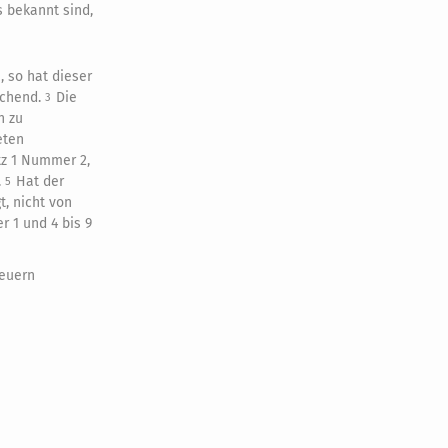
s bekannt sind,
, so hat dieser
echend.
Die
3
h zu
eten
tz 1 Nummer 2,
.
Hat der
5
t, nicht von
r 1 und 4 bis 9
teuern