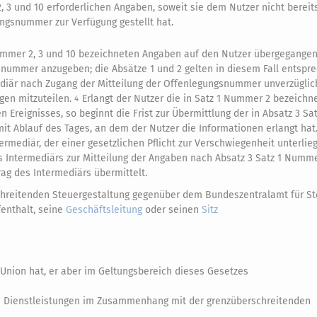
 3 und 10 erforderlichen Angaben, soweit sie dem Nutzer nicht bereit
ngsnummer zur Verfügung gestellt hat.
1 Nummer 2, 3 und 10 bezeichneten Angaben auf den Nutzer übergegangen
gsnummer anzugeben; die Absätze 1 und 2 gelten in diesem Fall entspr
diär nach Zugang der Mitteilung der Offenlegungsnummer unverzüglic
gen mitzuteilen.
Erlangt der Nutzer die in Satz 1 Nummer 2 bezeichn
4
 Ereignisses, so beginnt die Frist zur Übermittlung der in Absatz 3 Sa
it Ablauf des Tages, an dem der Nutzer die Informationen erlangt hat
mediär, der einer gesetzlichen Pflicht zur Verschwiegenheit unterlieg
s Intermediärs zur Mitteilung der Angaben nach Absatz 3 Satz 1 Numme
ag des Intermediärs übermittelt.
rschreitenden Steuergestaltung gegenüber dem Bundeszentralamt für S
fenthalt, seine
Geschäftsleitung
oder seinen
Sitz
 Union hat, er aber im Geltungsbereich dieses Gesetzes
die Dienstleistungen im Zusammenhang mit der grenzüberschreitenden