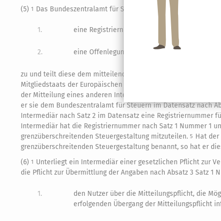
(5)
Das Bundeszentralamt für Steuern weist dem eingegangen
1
1.
eine Registriernummer für die mitgeteilte gre
2.
eine Offenlegungsnummer für die eingegangen
zu und teilt diese dem mitteilenden Intermediär mit.
Hat das 
2
Mitgliedstaats der Europäischen Union im Einklang mit den dor
der Mitteilung eines anderen Intermediärs bereits eine Regist
er sie dem Bundeszentralamt für Steuern im Datensatz nach Abs
Intermediär nach Satz 2 im Datensatz eine Registriernummer f
Intermediär hat die Registriernummer nach Satz 1 Nummer 1 u
grenzüberschreitenden Steuergestaltung mitzuteilen.
Hat der
5
grenzüberschreitenden Steuergestaltung benannt, so hat er di
(6)
Unterliegt ein Intermediär einer gesetzlichen Pflicht zur 
1
die Pflicht zur Übermittlung der Angaben nach Absatz 3 Satz 1 
1.
den Nutzer über die Mitteilungspflicht, die Mö
erfolgenden Übergang der Mitteilungspflicht in