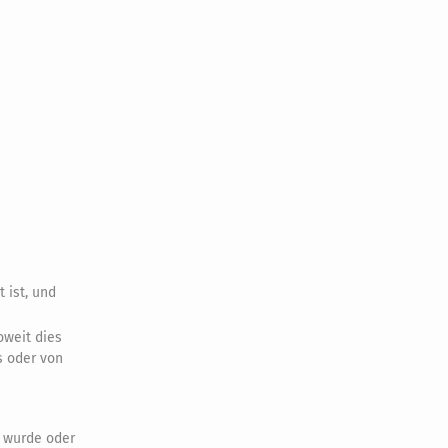
 ist, und
oweit dies
s oder von
t wurde oder