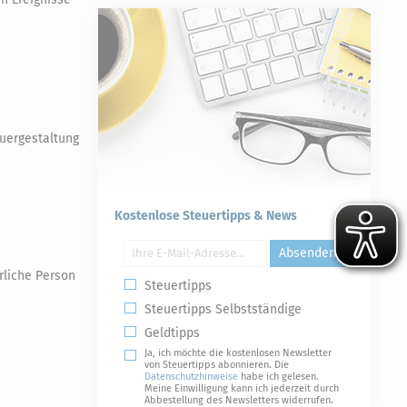
euergestaltung
Kostenlose Steuertipps & News
Absenden
rliche Person
Steuertipps
Steuertipps Selbstständige
Geldtipps
Ja, ich möchte die kostenlosen Newsletter
von Steuertipps abonnieren. Die
Datenschutzhinweise
habe ich gelesen.
Meine Einwilligung kann ich jederzeit durch
Abbestellung des Newsletters widerrufen.