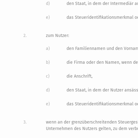
d)
den Staat, in dem der Intermediär an
e)
das Steueridentifikationsmerkmal o
2.
zum Nutzer:
a)
den Familiennamen und den Vornamen
b)
die Firma oder den Namen, wenn der 
c)
die Anschrift,
d)
den Staat, in dem der Nutzer ansässi
e)
das Steueridentifikationsmerkmal o
3.
wenn an der grenzüberschreitenden Steuergest
Unternehmen des Nutzers gelten, zu dem ver