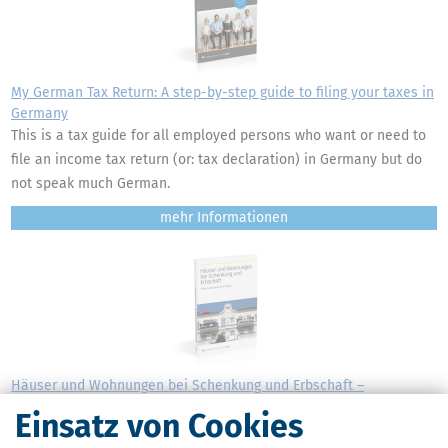
My German Tax Return: A step-by-step guide to filing your taxes in
Germany
This is a tax guide for all employed persons who want or need to
file an income tax return (or: tax declaration) in Germany but do
not speak much German.
mehr
Häuser und Wohnungen bei Schenkung und Erbschaft –
Einkommensteuerliche Folgen
Einsatz von Cookies
Ein geerbtes Haus verkaufen oder vermieten? Auswirkungen auf