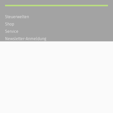
Steuerwelten
Shop
Service
Newsletter-Anmeldung
Alle News
Steuererklärung Online
Referenz
Über uns
Kontakt
Karriere
Häufige Fragen / FAQ
Kundenkonto
Kundenservice und Support