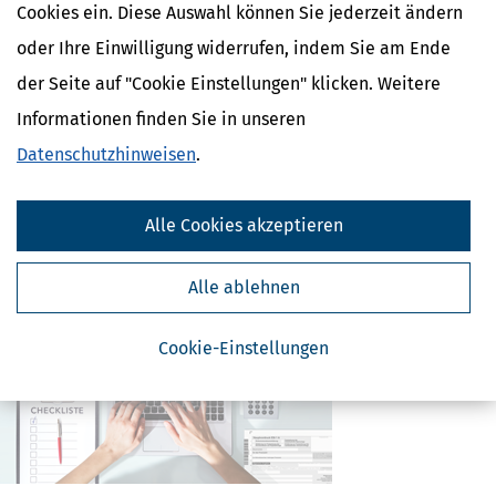
Cookies ein. Diese Auswahl können Sie jederzeit ändern
Kostenlose Steuertipps & News
oder Ihre Einwilligung widerrufen, indem Sie am Ende
Absenden
der Seite auf "Cookie Einstellungen" klicken. Weitere
Steuertipps
Informationen finden Sie in unseren
Steuertipps Selbstständige
Datenschutzhinweisen
.
Geldtipps
Ja, ich möchte die kostenlosen Newsletter
von Steuertipps abonnieren. Die
Datenschutzhinweise
habe ich gelesen.
Alle Cookies akzeptieren
Meine Einwilligung kann ich jederzeit durch
Abbestellung des Newsletters widerrufen.
Alle ablehnen
Cookie-Einstellungen