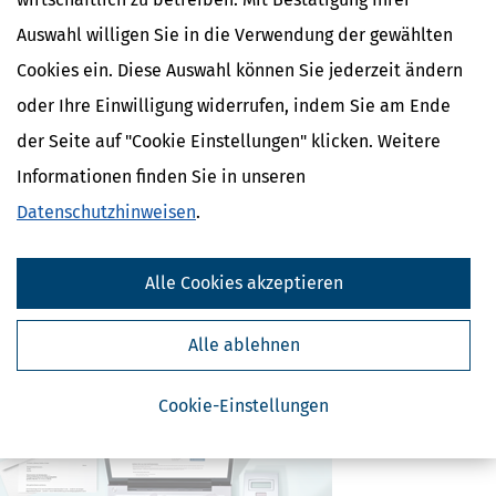
Auswahl willigen Sie in die Verwendung der gewählten
Cookies ein. Diese Auswahl können Sie jederzeit ändern
oder Ihre Einwilligung widerrufen, indem Sie am Ende
Kostenlose Steuertipps & News
der Seite auf "Cookie Einstellungen" klicken. Weitere
Informationen finden Sie in unseren
Absenden
Datenschutzhinweisen
.
Steuertipps
Steuertipps Selbstständige
Geldtipps
Alle Cookies akzeptieren
Ja, ich möchte die kostenlosen Newsletter
von Steuertipps abonnieren. Die
Datenschutzhinweise
habe ich gelesen.
Alle ablehnen
Meine Einwilligung kann ich jederzeit durch
Abbestellung des Newsletters widerrufen.
Cookie-Einstellungen