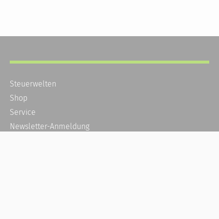
Steuerwelten
Shop
Service
Newsletter-Anmeldung
Alle News
Steuererklärung Online
Referenz
Über uns
Kontakt
Karriere