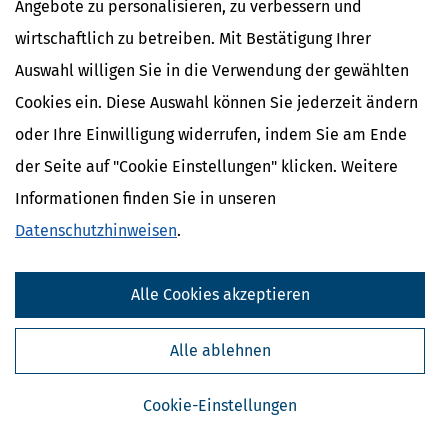
finanzielle Zukunft eines Kindes vorzusorgen. Doch was steckt
Angebote zu personalisieren, zu verbessern und
wirklich dahinter? Wer darf ein solches Depot eröffnen, welche
wirtschaftlich zu betreiben. Mit Bestätigung Ihrer
steuerlichen Vorteile gibt
mehr
Auswahl willigen Sie in die Verwendung der gewählten
Cookies ein. Diese Auswahl können Sie jederzeit ändern
oder Ihre Einwilligung widerrufen, indem Sie am Ende
der Seite auf "Cookie Einstellungen" klicken. Weitere
Informationen finden Sie in unseren
Datenschutzhinweisen
.
Alle Cookies akzeptieren
Alle ablehnen
Steuererklärung: Ist Nachhilfeunterricht absetzbar?
[
12.07.2026, 06:40 Uhr
]
Ohne Nachhilfe oder
Cookie-Einstellungen
Hausaufgabenbetreuung könnte das neue Schuljahr für viele
Kinder schwierig werden. Erkennt das Finanzamt die Kosten