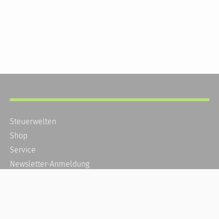
Steuerwelten
Shop
Service
Newsletter-Anmeldung
Alle News
Steuererklärung Online
Referenz