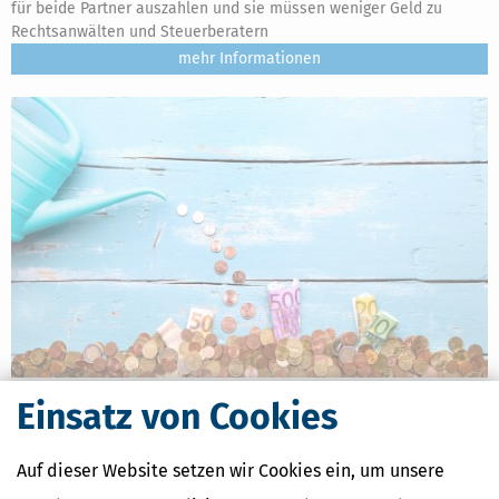
für beide Partner auszahlen und sie müssen weniger Geld zu
Rechtsanwälten und Steuerberatern
mehr
Junior-Depot schenken: Das müssen Eltern, Großeltern, Onkel &
Einsatz von Cookies
Tante und Paten wissen
[
13.07.2026, 09:28 Uhr
]
Immer mehr Eltern, Großeltern und Paten
Auf dieser Website setzen wir Cookies ein, um unsere
entdecken das Junior-Depot als Möglichkeit, frühzeitig für die