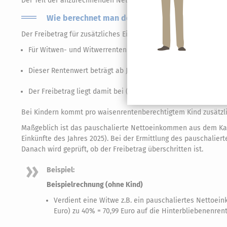
Der Teil der anzurechnenden Nettoeinkünfte, der darüber liegt,
Wie berechnet man den Freibetrag bei der Witw
Der Freibetrag für zusätzliches Einkommen ist durch eine feste
Für Witwen- und Witwerrenten beträgt der Freibetrag das 26,
Dieser Rentenwert beträgt ab Juli 2026 bundeseinheitlich 42,5
Der Freibetrag liegt damit bei (26,4 × 42,52 Euro) = 1.122,53 Eur
Bei Kindern kommt pro waisenrentenberechtigtem Kind zusätzli
Maßgeblich ist das pauschalierte Nettoeinkommen aus dem Kalen
Einkünfte des Jahres 2025). Bei der Ermittlung des pauschali
Danach wird geprüft, ob der Freibetrag überschritten ist.
Beispiel:
Beispielrechnung (ohne Kind)
Verdient eine Witwe z.B. ein pauschaliertes Nettoeink
Euro) zu 40% = 70,99 Euro auf die Hinterbliebenenren