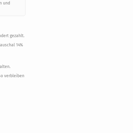
en und
dert gezahlt.
pauschal 14%
alten.
so verbleiben