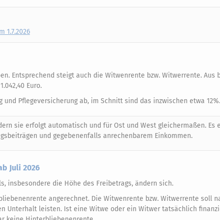
m 1.7.2026
en. Entsprechend steigt auch die Witwenrente bzw. Witwerrente. Aus b
1.042,40 Euro.
 und Pflegeversicherung ab, im Schnitt sind das inzwischen etwa 12%
rn sie erfolgt automatisch und für Ost und West gleichermaßen. Es e
rungsbeiträgen und gegebenenfalls anrechenbarem Einkommen.
b Juli 2026
ls, insbesondere die Höhe des Freibetrags, ändern sich.
bliebenenrente angerechnet. Die Witwenrente bzw. Witwerrente soll 
 Unterhalt leisten. Ist eine Witwe oder ein Witwer tatsächlich finanzi
gar keine Hinterbliebenenrente.