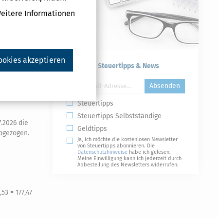
Weitere Informationen
ookies akzeptieren
Kostenlose Steuertipps & News
Absenden
Steuertipps
Steuertipps Selbstständige
.2026 die
Geldtipps
bgezogen.
Ja, ich möchte die kostenlosen Newsletter
von Steuertipps abonnieren. Die
Datenschutzhinweise
habe ich gelesen.
Meine Einwilligung kann ich jederzeit durch
Abbestellung des Newsletters widerrufen.
53 = 177,47