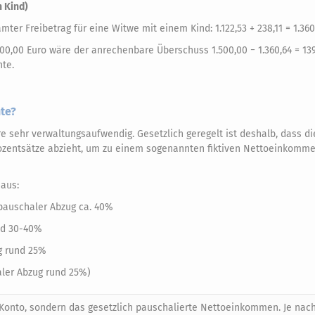
 Kind)
amter Freibetrag für eine Witwe mit einem Kind: 1.122,53 + 238,11 = 1.360
,00 Euro wäre der anrechenbare Überschuss 1.500,00 − 1.360,64 = 139
te.
te?
 sehr verwaltungsaufwendig. Gesetzlich geregelt ist deshalb, dass d
ozentsätze abzieht, um zu einem sogenannten fiktiven Nettoeinkom
 aus:
 pauschaler Abzug ca. 40%
und 30-40%
g rund 25%
aler Abzug rund 25%)
 Konto, sondern das gesetzlich pauschalierte Nettoeinkommen. Je nac