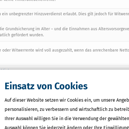
n ein unbegrenzter Hinzuverdienst erlaubt. Dies gilt jedoch für Witwen
 die Grundsicherung im Alter – und die Einnahmen aus Altersvorsorgev
atlich gefördert wurden.
te oder Witwerrente wird voll ausgezahlt, wenn das anrechenbare Ne
rbliebene
eld gespart
Einsatz von Cookies
Auf dieser Website setzen wir Cookies ein, um unsere Angeb
Einkommen
personalisieren, zu verbessern und wirtschaftlich zu betrei
steigt zum 1. Juli 2026 auf 1.122,53 Euro auf monatlich. Auch dieser Wer
Ihrer Auswahl willigen Sie in die Verwendung der gewählten
Auswahl können Sie jederzeit ändern oder Ihre Einwilligun