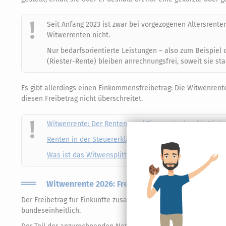
Seit Anfang 2023 ist zwar bei vorgezogenen Altersrente
Witwerrenten nicht.
Nur bedarfsorientierte Leistungen – also zum Beispiel
(Riester-Rente) bleiben anrechnungsfrei, soweit sie sta
Es gibt allerdings einen Einkommensfreibetrag: Die Witwenren
diesen Freibetrag nicht überschreitet.
Witwenrente: Der Renten- und Finanzratgeber für Hinte
Renten in der Steuererklärung - Korrekt gemacht und G
Was ist das Witwensplitting?
Witwenrente 2026: Freibetrag für zusätzliches 
Der Freibetrag für Einkünfte zusätzlich zur Hinterbliebenenrente 
bundeseinheitlich.