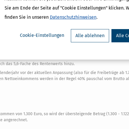
 wird zu 40% mit der Hinterbliebenenrente verrechnet (§ 97 SGB VI).
Sie am Ende der Seite auf "Cookie Einstellungen" klicken. 
enrente?
finden Sie in unseren
Datenschutzhinweisen
.
 Formel an die Rentenentwicklung geknüpft (§ 97 SGB VI).
4-Fache des jeweils geltenden aktuellen Rentenwerts.
Cookie-Einstellungen
Alle ablehnen
Alle C
2 Euro.
o.
ch das 5,6-Fache des Rentenwerts hinzu.
derjahr vor der aktuellen Anpassung (also für die Freibeträge ab 1.7
erten Nettoeinkommens werden in der Regel 40% pauschal vom Brutto a
ommen von 1.300 Euro, so wird der übersteigende Betrag (1.300 - 1.122,
te angerechnet.