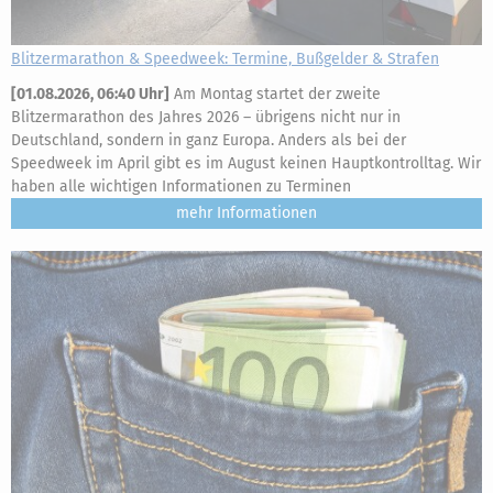
Blitzermarathon & Speedweek: Termine, Bußgelder & Strafen
[
01.08.2026, 06:40 Uhr
]
Am Montag startet der zweite
Blitzermarathon des Jahres 2026 – übrigens nicht nur in
Deutschland, sondern in ganz Europa. Anders als bei der
Speedweek im April gibt es im August keinen Hauptkontrolltag. Wir
haben alle wichtigen Informationen zu Terminen
mehr