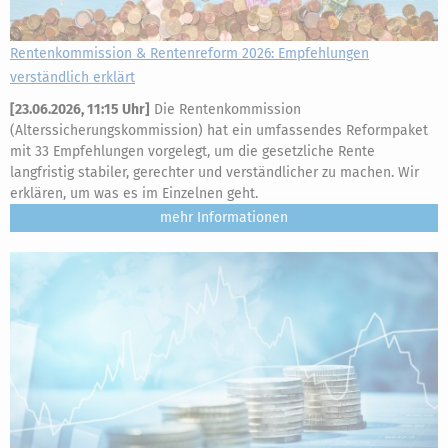
Rentenkommission & Rentenreform 2026: Empfehlungen
verständlich erklärt
[
23.06.2026, 11:15 Uhr
]
Die Rentenkommission
(Alterssicherungskommission) hat ein umfassendes Reformpaket
mit 33 Empfehlungen vorgelegt, um die gesetzliche Rente
langfristig stabiler, gerechter und verständlicher zu machen. Wir
erklären, um was es im Einzelnen geht.
mehr