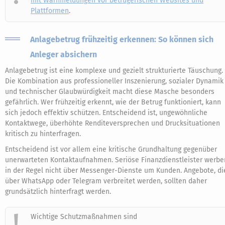
mit Warnmeldungen vor betrügerischen Websites und
Plattformen
.
Anlagebetrug frühzeitig erkennen: So können sich
Anleger absichern
Anlagebetrug ist eine komplexe und gezielt strukturierte Täuschung.
Die Kombination aus professioneller Inszenierung, sozialer Dynamik
und technischer Glaubwürdigkeit macht diese Masche besonders
gefährlich. Wer frühzeitig erkennt, wie der Betrug funktioniert, kann
sich jedoch effektiv schützen. Entscheidend ist, ungewöhnliche
Kontaktwege, überhöhte Renditeversprechen und Drucksituationen
kritisch zu hinterfragen.
Entscheidend ist vor allem eine kritische Grundhaltung gegenüber
unerwarteten Kontaktaufnahmen. Seriöse Finanzdienstleister werbe
in der Regel nicht über Messenger-Dienste um Kunden. Angebote, di
über WhatsApp oder Telegram verbreitet werden, sollten daher
grundsätzlich hinterfragt werden.
Wichtige Schutzmaßnahmen sind