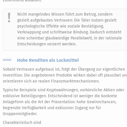
zunehmend abbauen.
Nicht mangelndes Wissen führt zum Betrug, sondern
gezielt aufgebautes Vertrauen: Die Täter nutzen gezielt
psychologische Effekte wie soziale Bestätigung,
Verknappung und schrittweise Bindung. Dadurch entsteht
eine scheinbar glaubwürdige Parallelwelt, in der rationale
Entscheidungen verzerrt werden.
Hohe Renditen als Lockmittel
Sobald Vertrauen aufgebaut ist, folgt der Übergang zur eigentlichen
Investition. Die angebotenen Produkte wirken dabei oft plausibel un
orientieren sich an realen Finanzmarktmechanismen.
Typische Beispiele sind Kryptowährungen, vorbörsliche Aktien oder
exklusive Beteiligungen. Entscheidend ist weniger die konkrete
Anlageform als die Art der Präsentation: hohe Gewinnchancen,
begrenzte Verfügbarkeit und exklusiver Zugang nur für
Gruppenmitglieder.
Charakteristisch sind