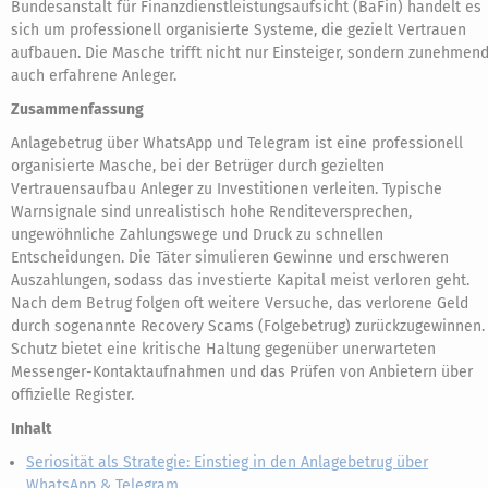
Bundesanstalt für Finanzdienstleistungsaufsicht (BaFin) handelt es
sich um professionell organisierte Systeme, die gezielt Vertrauen
aufbauen. Die Masche trifft nicht nur Einsteiger, sondern zunehmen
auch erfahrene Anleger.
Zusammenfassung
Anlagebetrug über WhatsApp und Telegram ist eine professionell
organisierte Masche, bei der Betrüger durch gezielten
Vertrauensaufbau Anleger zu Investitionen verleiten. Typische
Warnsignale sind unrealistisch hohe Renditeversprechen,
ungewöhnliche Zahlungswege und Druck zu schnellen
Entscheidungen. Die Täter simulieren Gewinne und erschweren
Auszahlungen, sodass das investierte Kapital meist verloren geht.
Nach dem Betrug folgen oft weitere Versuche, das verlorene Geld
durch sogenannte Recovery Scams (Folgebetrug) zurückzugewinnen.
Schutz bietet eine kritische Haltung gegenüber unerwarteten
Messenger-Kontaktaufnahmen und das Prüfen von Anbietern über
offizielle Register.
Inhalt
Seriosität als Strategie: Einstieg in den Anlagebetrug über
WhatsApp & Telegram