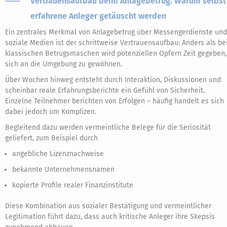
Vertrauensaufbau beim Anlagebetrug: Warum selbst
erfahrene Anleger getäuscht werden
Ein zentrales Merkmal von Anlagebetrug über Messengerdienste und
soziale Medien ist der schrittweise Vertrauensaufbau: Anders als be
klassischen Betrugsmaschen wird potenziellen Opfern Zeit gegeben,
sich an die Umgebung zu gewöhnen.
Über Wochen hinweg entsteht durch Interaktion, Diskussionen und
scheinbar reale Erfahrungsberichte ein Gefühl von Sicherheit.
Einzelne Teilnehmer berichten von Erfolgen – häufig handelt es sich
dabei jedoch um Komplizen.
Begleitend dazu werden vermeintliche Belege für die Seriosität
geliefert, zum Beispiel durch
angebliche Lizenznachweise
bekannte Unternehmensnamen
kopierte Profile realer Finanzinstitute
Diese Kombination aus sozialer Bestätigung und vermeintlicher
Legitimation führt dazu, dass auch kritische Anleger ihre Skepsis