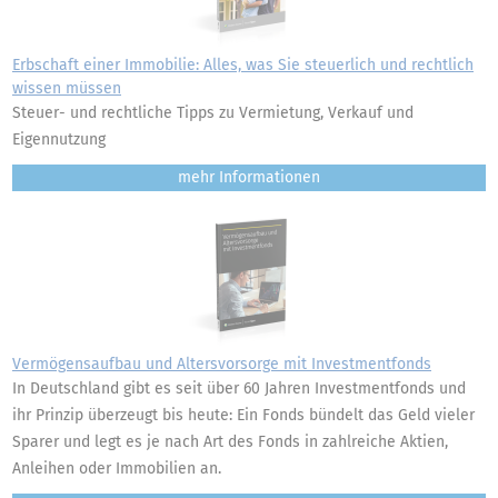
Erbschaft einer Immobilie: Alles, was Sie steuerlich und rechtlich
wissen müssen
Steuer- und rechtliche Tipps zu Vermietung, Verkauf und
Eigennutzung
mehr
Vermögensaufbau und Altersvorsorge mit Investmentfonds
In Deutschland gibt es seit über 60 Jahren Investmentfonds und
ihr Prinzip überzeugt bis heute: Ein Fonds bündelt das Geld vieler
Sparer und legt es je nach Art des Fonds in zahlreiche Aktien,
Anleihen oder Immobilien an.