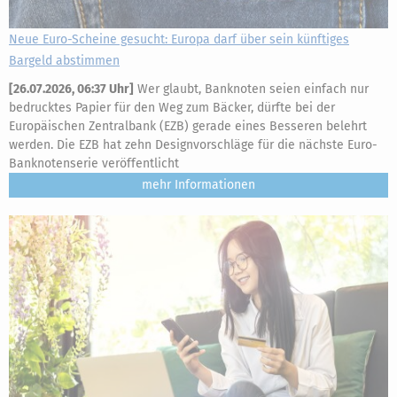
Neue Euro-Scheine gesucht: Europa darf über sein künftiges
Bargeld abstimmen
[
26.07.2026, 06:37 Uhr
]
Wer glaubt, Banknoten seien einfach nur
bedrucktes Papier für den Weg zum Bäcker, dürfte bei der
Europäischen Zentralbank (EZB) gerade eines Besseren belehrt
werden. Die EZB hat zehn Designvorschläge für die nächste Euro-
Banknotenserie veröffentlicht
mehr