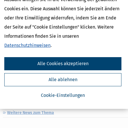
Cookies ein. Diese Auswahl können Sie jederzeit ändern
oder Ihre Einwilligung widerrufen, indem Sie am Ende
der Seite auf "Cookie Einstellungen" klicken. Weitere
Informationen finden Sie in unseren
Datenschutzhinweisen
.
Leitzins erklärt: Bedeutung, Wirkung und aktuelle Entwicklungen
Alle Cookies akzeptieren
[
11.06.2026, 14:44 Uhr
]
Zum ersten Mal seit fast drei Jahren erhöht
die Europäische Zentralbank (EZB) die Zinsen: Mit Wirkung vom 17.
Juni steigen alle drei Leitzinsen um 0,25 Prozentpunkte. Der auch
Alle ablehnen
für Sparer wichtige Einlagensatz steigt von 2,0 auf 2,25 Prozent an.
Doch was
Cookie-Einstellungen
mehr
Weitere News zum Thema