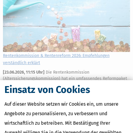
Rentenkommission & Rentenreform 2026: Empfehlungen
verständlich erklärt
[
23.06.2026, 11:15 Uhr
]
Die Rentenkommission
(Alterssicherungskommission) hat ein umfassendes Reformpaket
mit 33 Empfehlungen vorgelegt, um die gesetzliche Rente
Einsatz von Cookies
langfristig stabiler, gerechter und verständlicher zu machen. Wir
erklären, um was es im Einzelnen geht.
Auf dieser Website setzen wir Cookies ein, um unsere
mehr
Angebote zu personalisieren, zu verbessern und
wirtschaftlich zu betreiben. Mit Bestätigung Ihrer
Auswahl willigen Sie in die Verwendung der gewählten