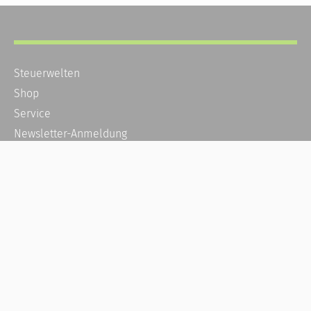
Steuerwelten
Shop
Service
Newsletter-Anmeldung
Alle News
Steuererklärung Online
Referenz
Über uns
Kontakt
Karriere
Häufige Fragen / FAQ
Kundenkonto