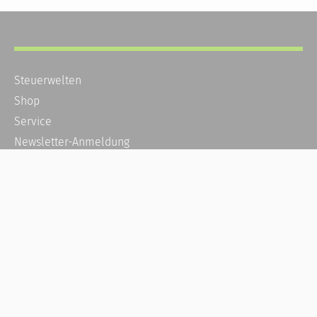
Steuerwelten
Shop
Service
Newsletter-Anmeldung
Alle News
Steuererklärung Online
Referenz
Über uns
Kontakt
Karriere
Häufige Fragen / FAQ
Kundenkonto