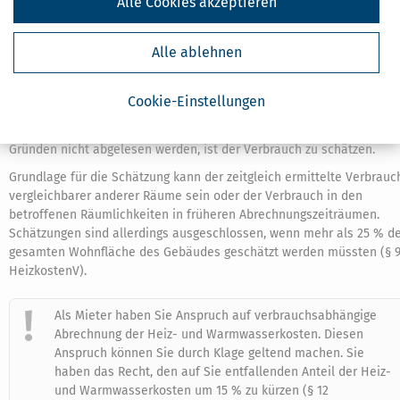
Alle Cookies akzeptieren
Brennstoffverbrauch ist nach der Berechnungsformel nach der
Heizkostenverordnung zu ermitteln oder nach den anerkannten
Regeln der Technik zu errechnen, wenn der Warmwasserverbrauch
Alle ablehnen
gemessen werden kann (§ 9 HeizkostenV).
Cookie-Einstellungen
Wann darf der Verbrauch geschätzt werden?
Fallen Messgeräte aus, sind sie defekt oder können aus anderen
Gründen nicht abgelesen werden, ist der Verbrauch zu schätzen.
Grundlage für die Schätzung kann der zeitgleich ermittelte Verbrauc
vergleichbarer anderer Räume sein oder der Verbrauch in den
betroffenen Räumlichkeiten in früheren Abrechnungszeiträumen.
Schätzungen sind allerdings ausgeschlossen, wenn mehr als 25 % d
gesamten Wohnfläche des Gebäudes geschätzt werden müssten (§ 
HeizkostenV).
Als Mieter haben Sie Anspruch auf verbrauchsabhängige
Abrechnung der Heiz- und Warmwasserkosten. Diesen
Anspruch können Sie durch Klage geltend machen. Sie
haben das Recht, den auf Sie entfallenden Anteil der Heiz-
und Warmwasserkosten um 15 % zu kürzen (§ 12