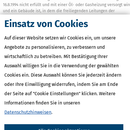
16.8.1994 nicht erfüllt und mit einer Öl- oder Gasheizung versorgt wir
und ein Gebäude ist, in dem die freiliegenden Leitungen der
Wärmeverteilung überwiegend gedämmt sind (§ 7 HeizkostenV).
Einsatz von Cookies
Kostenverteilung bei Warmwasserversorgung
Es muss zwischen getrennten und verbundenen Anlagen
Auf dieser Website setzen wir Cookies ein, um unsere
unterschieden werden.
Angebote zu personalisieren, zu verbessern und
Getrennte Anlagen sind solche, die unabhängig von der Heizanlag
betrieben werden. Bei diesen Anlagen sind von den Kosten des
wirtschaftlich zu betreiben. Mit Bestätigung Ihrer
Betriebs der zentralen Warmwasserversorgungsanlage mindesten
Auswahl willigen Sie in die Verwendung der gewählten
50 %, höchstens 70 % nach dem erfassten Warmwasserverbrauch,
die übrigen Kosten nach der Wohn- oder Nutzfläche zu verteilen (
Cookies ein. Diese Auswahl können Sie jederzeit ändern
8 HeizkostenV).
oder Ihre Einwilligung widerrufen, indem Sie am Ende
Von einer verbundenen Anlage spricht man, wenn die Versorgung
der Seite auf "Cookie Einstellungen" klicken. Weitere
mit Heizwärme und die Versorgung mit Warmwasser durch diesel
Anlage erfolgt. Bei diesen Anlagen sind die einheitlich
Informationen finden Sie in unseren
entstandenen Kosten des Betriebs aufzuteilen. Die Anteile an den
Datenschutzhinweisen
.
einheitlich entstandenen Kosten sind nach den Anteilen am
Energieverbrauch (Brennstoff- oder Wärmeverbrauch) zu
bestimmen. Der auf die Warmwassererzeugung entfallende