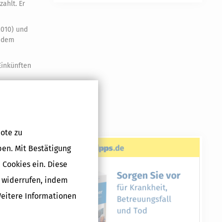
ahlt. Er
2010) und
b dem
Einkünften
im Streitjahr
ote zu
09 bis 2011
 Republik.
ben. Mit Bestätigung
 Cookies ein. Diese
g widerrufen, indem
Weitere Informationen