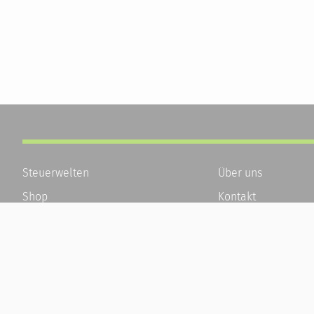
Steuerwelten
Über uns
Shop
Kontakt
Service
Karriere
Newsletter-Anmeldung
Häufige Fragen / F
Alle News
Kundenkonto
Steuererklärung Online
Kundenservice und