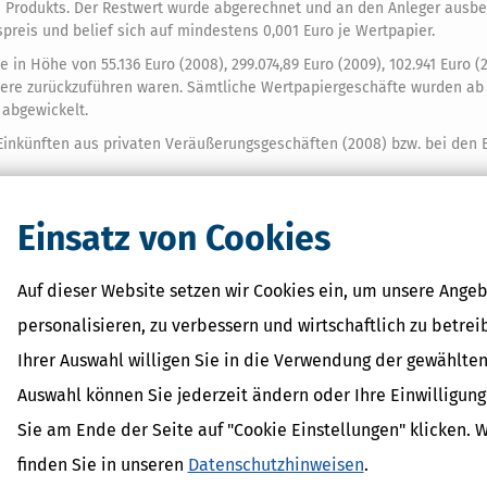
 Produkts. Der Restwert wurde abgerechnet und an den Anleger ausbez
reis und belief sich auf mindestens 0,001 Euro je Wertpapier.
e in Höhe von 55.136 Euro (2008), 299.074,89 Euro (2009), 102.941 Euro (
arriere zurückzuführen waren. Sämtliche Wertpapiergeschäfte wurden a
 abgewickelt.
Einkünften aus privaten Veräußerungsgeschäften (2008) bzw. bei den 
rluste bei der Einkommensteuerfestsetzung ab.
Einsatz von Cookies
nzgericht und BFH jedoch gaben dem Kläger Recht:
m Kläger erzielten Verluste aus den »Open-End-Knock-Out«-Produkten 
Auf dieser Website setzen wir Cookies ein, um unsere Angeb
 i.S. des § 23 Abs. 1 Satz 1 Nr. 4 EStG 2008 und in den Streitjahren 20
009 zu berücksichtigen seine, erklärten die obersten Finanzrichter der
personalisieren, zu verbessern und wirtschaftlich zu betrei
Ihrer Auswahl willigen Sie in die Verwendung der gewählten
lagen
Auswahl können Sie jederzeit ändern oder Ihre Einwilligun
rmögensstrategie
Sie am Ende der Seite auf "Cookie Einstellungen" klicken. 
entfonds
finden Sie in unseren
Datenschutzhinweisen
.