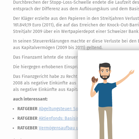
Durchbrechen der Stopp-Loss-Schwelle endete die Laufzeit des
entsprach der Differenz aus dem Auflösungskurs und dem Basisp
Der Kläger erzielte aus den Papieren in den Streitjahren Verlust
161.849,19 Euro (2011), die auf das Erreichen der Knock-Out-B
Streitjahr 2009 über ein Wertpapierdepot einer Schweizer Bank
In seinen Steuererklärungen machte er diese Verluste bei den 
aus Kapitalvermögen (2009 bis 2011) geltend.
Das Finanzamt lehnte die steuerliche Berücksichtigung der Ve
Die hiergegen erhobenen Einsprüche blieben ohne Erfolg, Fina
Das Finanzgericht habe zu Recht entschieden, dass die von de
2008 als negative Einkünfte aus privaten Veräußerungsgeschäften
als negative Einkünfte aus Kapitalvermögen i.S. des § 20 EStG 2
auch interessant:
RATGEBER
Abgeltungsteuer: So versteuern Sie Ihre Kapitalan
RATGEBER
Aktienfonds: Basisinvestment für Ihre private Ve
RATGEBER
Vermögensaufbau und Altersvorsorge mit Investm