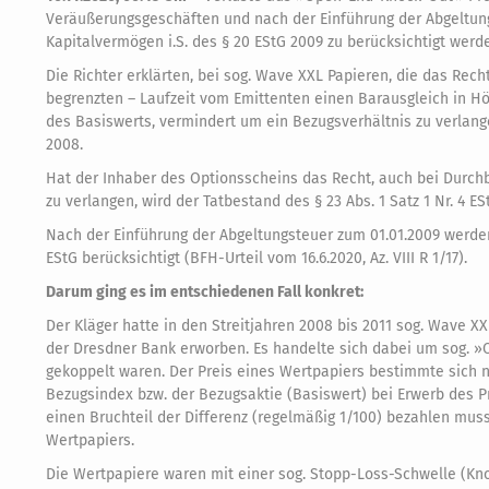
Veräußerungsgeschäften und nach der Einführung der Abgeltungst
Kapitalvermögen i.S. des § 20 EStG 2009 zu berücksichtigt werd
Die Richter erklärten, bei sog. Wave XXL Papieren, die das Rec
begrenzten – Laufzeit vom Emittenten einen Barausgleich in H
des Basiswerts, vermindert um ein Bezugsverhältnis zu verlangen
2008.
Hat der Inhaber des Optionsscheins das Recht, auch bei Durch
zu verlangen, wird der Tatbestand des § 23 Abs. 1 Satz 1 Nr. 4 E
Nach der Einführung der Abgeltungsteuer zum 01.01.2009 werden 
EStG berücksichtigt (BFH-Urteil vom 16.6.2020, Az. VIII R 1/17).
Darum ging es im entschiedenen Fall konkret:
Der Kläger hatte in den Streitjahren 2008 bis 2011 sog. Wave
der Dresdner Bank erworben. Es handelte sich dabei um sog. 
gekoppelt waren. Der Preis eines Wertpapiers bestimmte sich 
Bezugsindex bzw. der Bezugsaktie (Basiswert) bei Erwerb des P
einen Bruchteil der Differenz (regelmäßig 1/100) bezahlen mus
Wertpapiers.
Die Wertpapiere waren mit einer sog. Stopp-Loss-Schwelle (Kno