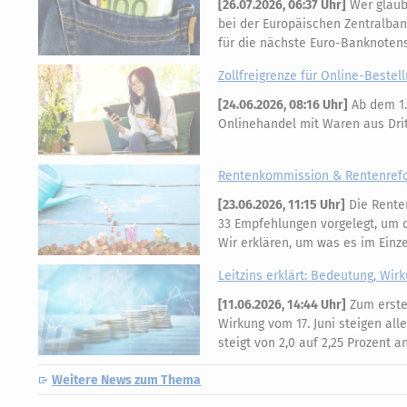
[
26.07.2026, 06:37 Uhr
]
Wer glaubt
bei der Europäischen Zentralban
für die nächste Euro-Banknotens
Zollfreigrenze für Online-Bestell
[
24.06.2026, 08:16 Uhr
]
Ab dem 1.
Onlinehandel mit Waren aus Dritt
Rentenkommission & Rentenrefor
[
23.06.2026, 11:15 Uhr
]
Die Rente
33 Empfehlungen vorgelegt, um di
Wir erklären, um was es im Einz
Leitzins erklärt: Bedeutung, Wir
[
11.06.2026, 14:44 Uhr
]
Zum ersten
Wirkung vom 17. Juni steigen all
steigt von 2,0 auf 2,25 Prozent 
Weitere News zum Thema