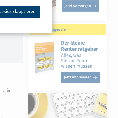
ookies akzeptieren
Druckversion
nur in