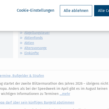
Cookie-Einstellungen
Alle ablehnen
Alle C
Verwandte Lexikon-Begriffe
Abgeltungsteuer
Aktienfonds
Aktien
Altersvorsorge
Einkünfte
ermine, Bußgelder & Strafen
 startet der zweite Blitzermarathon des Jahres 2026 – übrigens nicht 
ropa. Anders als bei der Speedweek im April gibt es im August keinen
e wichtigen Informationen zu Terminen
mehr
opa darf über sein künftiges Bargeld abstimmen