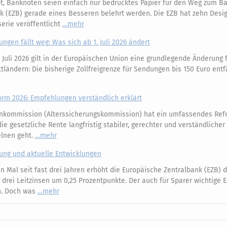
, Banknoten seien einfach nur bedrucktes Papier für den Weg zum Bäc
k (EZB) gerade eines Besseren belehrt werden. Die EZB hat zehn Desi
erie veröffentlicht
mehr
ungen fällt weg: Was sich ab 1. Juli 2026 ändert
 Juli 2026 gilt in der Europäischen Union eine grundlegende Änderung 
ländern: Die bisherige Zollfreigrenze für Sendungen bis 150 Euro entfä
m 2026: Empfehlungen verständlich erklärt
nkommission (Alterssicherungskommission) hat ein umfassendes Ref
e gesetzliche Rente langfristig stabiler, gerechter und verständliche
elnen geht.
mehr
kung und aktuelle Entwicklungen
 Mal seit fast drei Jahren erhöht die Europäische Zentralbank (EZB) d
e drei Leitzinsen um 0,25 Prozentpunkte. Der auch für Sparer wichtige 
an. Doch was
mehr