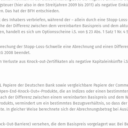
euer (hier also in den Streitjahren 2009 bis 2011) als negative Eink
en. Das hat der BFH entschieden.
ht des Inhabers verbriefen, während der – allein durch eine Stopp-Los
öhe der Differenz zwischen dem vereinbarten Basispreis und dem aktu
, handelt es sich um Optionsscheine i.S. von § 23 Abs. 1 Satz 1 Nr. 4 
brechung der Stopp-Loss-Schwelle eine Abrechnung und einen Differe
StG 2008 beendet.
Verluste aus Knock-out-Zertifikaten als negative Kapitaleinkünfte i.S
 XXL Papiere der Deutschen Bank sowie vergleichbare Papiere der Com
»Open-End-Knock-Out«-Produkte, die an Indizes oder einen bestimmten
nach der Differenz zwischen einem vereinbarten Basispreis und dem W
rodukts, vermindert um ein bestimmtes Bezugsverhältnis, so dass der
ste. In gleicher Weise berechnete sich der Abrechnungsbetrag bei Au
ck-Out-Barriere) versehen, die dem Basispreis vorgelagert war. Bei B