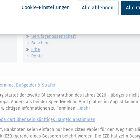
Cookie-Einstellungen
Alle ablehnen
Alle C
Verwandte Lexikon-Begriffe
Behinderte
Berufsgenossenschaft
Bescheid
Erbe
Rente
ermine, Bußgelder & Strafen
 startet der zweite Blitzermarathon des Jahres 2026 – übrigens nicht 
ropa. Anders als bei der Speedweek im April gibt es im August keinen
e wichtigen Informationen zu Terminen
mehr
opa darf über sein künftiges Bargeld abstimmen
, Banknoten seien einfach nur bedrucktes Papier für den Weg zum Bäc
k (EZB) gerade eines Besseren belehrt werden. Die EZB hat zehn Desi