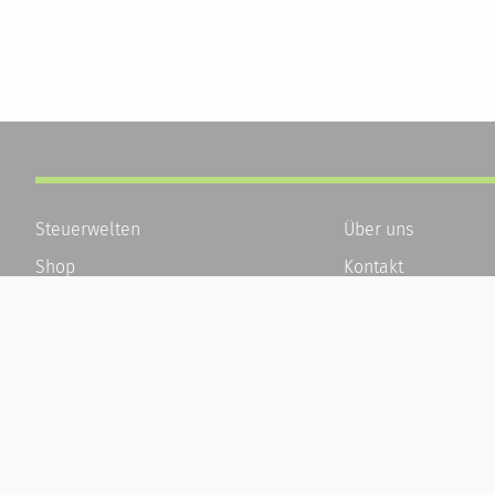
Steuerwelten
Über uns
Shop
Kontakt
Service
Karriere
Newsletter-Anmeldung
Häufige Fragen / F
Alle News
Kundenkonto
Steuererklärung Online
Kundenservice und
Referenz
Vertrag widerrufen