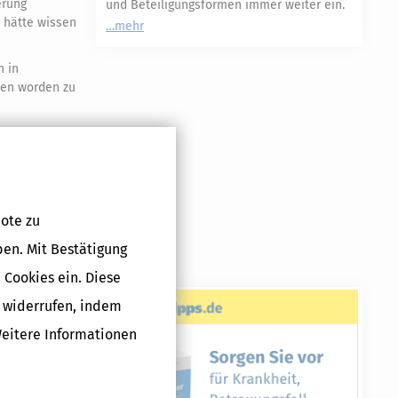
erung
und Beteiligungsformen immer weiter ein.
 hätte wissen
mehr
n in
aten worden zu
akt mit
genommen
eleistete
ote zu
ben. Mit Bestätigung
 Cookies ein. Diese
g widerrufen, indem
Weitere Informationen