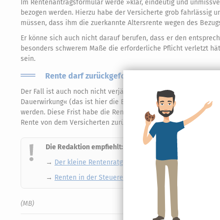
Im Rentenantragsformular werde »klar, eindeutig und unmissver
bezogen werden. Hierzu habe der Versicherte grob fahrlässig 
müssen, dass ihm die zuerkannte Altersrente wegen des Bezugs 
Er könne sich auch nicht darauf berufen, dass er den entsprec
besonders schwerem Maße die erforderliche Pflicht verletzt hät
sein.
Rente darf zurückgefordert werden
Der Fall ist auch noch nicht verjährt: Bei grober Fahrlässigkei
Dauerwirkung« (das ist hier die Bewilligung der Rente) jeden
werden. Diese Frist habe die Rentenversicherung beachtet. Dam
Rente von dem Versicherten zurückfordern können (LSG Hessen, U
Die Redaktion empfiehlt:
→
Der kleine Rentenratgeber
- Alles, was Sie zur Rent
→
Renten in der Steuererklärung
- Korrekt gemacht und
(MB)