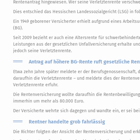
Rentenantrag hingewiesen. Wer seine Verletztenrente verschwei
Dies entschied das Hessischen Landessozialgericht (LSG) in fo
Ein 1949 geborener Versicherter erhielt aufgrund eines Arbeitsu
(BG).
Seit 2009 bezieht er auch eine Altersrente für schwerbehinderte
Leistungen aus der gesetzlichen Unfallversicherung erhalte un
jedoch seine Verletztenrente.
Antrag auf höhere BG-Rente ruft gesetzliche Re
Etwa zehn Jahre später meldete er der Berufsgenossenschaft, d
daraufhin die Verletztenrente – und meldete dies der Rentenver
Verletztenrente erfuhr.
Die Rentenversicherung wollte daraufhin die Rentenbewilligun
immerhin um mehr als 80.000 Euro.
Der Versicherte wehrte sich dagegen und wandte ein, er sei bei
Rentner handelte grob fahrlässig
Die Richter folgten der Ansicht der Rentenversicherung und erk