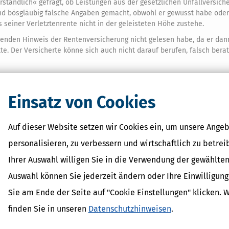
ständlich« gefragt, ob Leistungen aus der gesetzlichen Unfallversich
und bösgläubig falsche Angaben gemacht, obwohl er gewusst habe oder
seiner Verletztenrente nicht in der geleisteten Höhe zustehe.
henden Hinweis der Rentenversicherung nicht gelesen habe, da er dan
te. Der Versicherte könne sich auch nicht darauf berufen, falsch ber
t, so das Gericht, könne ein »rechtswidriger begünstigender Verwaltungs
Einsatz von Cookies
falls bis zum Ablauf von zehn Jahren nach seiner Bekanntgabe zurück
it habe sie den Bewilligungsbescheid zurücknehmen und die zu viel g
Auf dieser Website setzen wir Cookies ein, um unsere Angeb
rteil vom 20.3.2024, Az. L 5 R 121/23)
personalisieren, zu verbessern und wirtschaftlich zu betrei
Ihrer Auswahl willigen Sie in die Verwendung der gewählten
e wissen müssen
Auswahl können Sie jederzeit ändern oder Ihre Einwilligun
 Geld gespart
Sie am Ende der Seite auf "Cookie Einstellungen" klicken. 
finden Sie in unseren
Datenschutzhinweisen
.