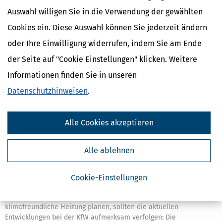
Ferienimmobilie sind vielfältig. Wie sich die Ferienimmobilie
Auswahl willigen Sie in die Verwendung der gewählten
steuerlich auswirkt, hängt
Cookies ein. Diese Auswahl können Sie jederzeit ändern
mehr
oder Ihre Einwilligung widerrufen, indem Sie am Ende
der Seite auf "Cookie Einstellungen" klicken. Weitere
Informationen finden Sie in unseren
Datenschutzhinweisen
.
Alle Cookies akzeptieren
Alle ablehnen
Cookie-Einstellungen
KfW-Heizungsförderung: Übergangsfrist bis 20. Juli 2026 nutzen
[
10.07.2026, 09:50 Uhr
]
Hausbesitzer, die den Umstieg auf eine
klimafreundliche Heizung planen, sollten die aktuellen
Entwicklungen bei der KfW aufmerksam verfolgen: Die