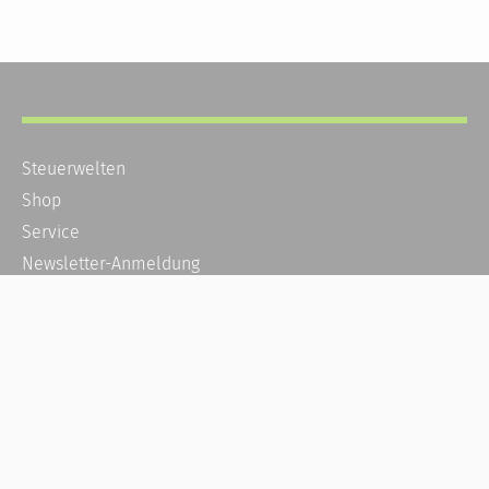
Steuerwelten
Shop
Service
Newsletter-Anmeldung
Alle News
Steuererklärung Online
Referenz
Über uns
Kontakt
Karriere