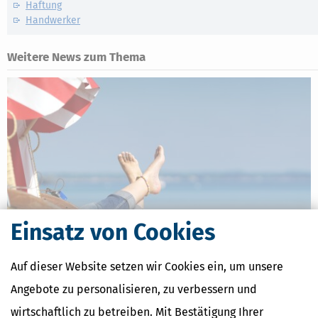
Haftung
Handwerker
Weitere News zum Thema
Einsatz von Cookies
Ferienhaus oder Ferienwohnung in Deutschland: Das gilt steuerlich
Auf dieser Website setzen wir Cookies ein, um unsere
[
15.07.2026, 10:01 Uhr
]
Ob als Geldanlage, späterer Altersruhesitz
Angebote zu personalisieren, zu verbessern und
oder einfach nur, um an einem schönen Platz jederzeit preiswert
wirtschaftlich zu betreiben. Mit Bestätigung Ihrer
Urlaub machen zu können: Die Gründe für den Kauf einer