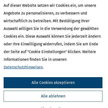
Urlaub machen zu können: Die Gründe für den Kauf einer
Auf dieser Website setzen wir Cookies ein, um unsere
Ferienimmobilie sind vielfältig. Wie sich die Ferienimmobilie
steuerlich auswirkt, hängt
Angebote zu personalisieren, zu verbessern und
mehr
wirtschaftlich zu betreiben. Mit Bestätigung Ihrer
Auswahl willigen Sie in die Verwendung der gewählten
Cookies ein. Diese Auswahl können Sie jederzeit ändern
oder Ihre Einwilligung widerrufen, indem Sie am Ende
der Seite auf "Cookie Einstellungen" klicken. Weitere
Informationen finden Sie in unseren
Datenschutzhinweisen
.
Alle Cookies akzeptieren
KfW-Heizungsförderung: Übergangsfrist bis 20. Juli 2026 nutzen
Alle ablehnen
[
10.07.2026, 09:50 Uhr
]
Hausbesitzer, die den Umstieg auf eine
klimafreundliche Heizung planen, sollten die aktuellen
Entwicklungen bei der KfW aufmerksam verfolgen: Die