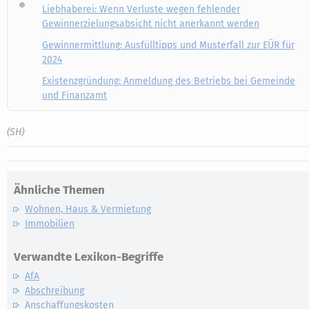
Liebhaberei: Wenn Verluste wegen fehlender
Gewinnerzielungsabsicht nicht anerkannt werden
Gewinnermittlung: Ausfülltipps und Musterfall zur EÜR für
2024
Existenzgründung: Anmeldung des Betriebs bei Gemeinde
und Finanzamt
(SH)
Ähnliche Themen
Wohnen, Haus & Vermietung
Immobilien
Verwandte Lexikon-Begriffe
AfA
Abschreibung
Anschaffungskosten