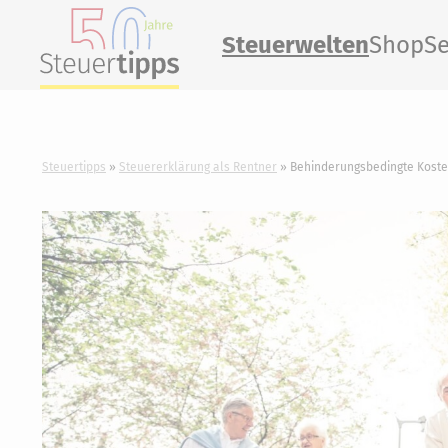
Steuerwelten
Shop
Se
Steuertipps
Steuererklärung als Rentner
Behinderungsbedingte Koste