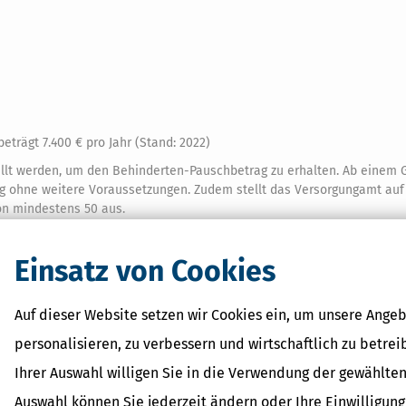
trägt 7.400 € pro Jahr (Stand: 2022)
llt werden, um den Behinderten-Pauschbetrag zu erhalten. Ab einem 
 ohne weitere Voraussetzungen. Zudem stellt das Versorgungamt auf
on mindestens 50 aus.
einen Feststellungsbescheid festgesetzt. Ansprechpartner ist die für
de. Das ist i.d.R. das Versorgungsamt, in manchen Bundesländern die
Einsatz von Cookies
chen vergeben, zum Beispiel »G« oder »aG« für Gehbehinderte oder
Auf dieser Website setzen wir Cookies ein, um unsere Angeb
erliche Vergünstigungen wichtig sein – achten Sie also darauf, dass
tsprechend vermerkt sind.
personalisieren, zu verbessern und wirtschaftlich zu betrei
Ihrer Auswahl willigen Sie in die Verwendung der gewählten
eichen ändert?
Auswahl können Sie jederzeit ändern oder Ihre Einwilligun
eht Ihnen für dieses Jahr der höhere Pauschbetrag zu.