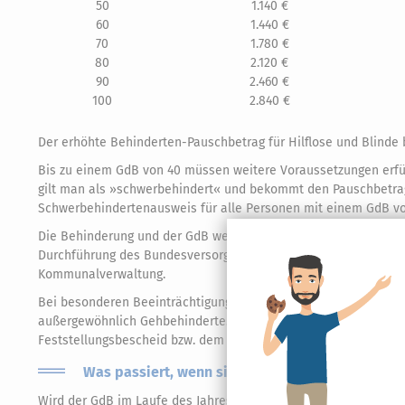
50
1.140 €
60
1.440 €
70
1.780 €
80
2.120 €
90
2.460 €
100
2.840 €
Der erhöhte Behinderten-Pauschbetrag für Hilflose und Blinde be
Bis zu einem GdB von 40 müssen weitere Voraussetzungen erfü
gilt man als »schwerbehindert« und bekommt den Pauschbetrag
Schwerbehindertenausweis für alle Personen mit einem GdB v
Die Behinderung und der GdB werden auf Ihren Antrag hin durch 
Durchführung des Bundesversorgungsgesetzes zuständige Behör
Kommunalverwaltung.
Bei besonderen Beeinträchtigungen werden bestimmte Merkzei
außergewöhnlich Gehbehinderte. Diese Merkmale können für steu
Feststellungsbescheid bzw. dem Schwerbehindertenausweis en
Was passiert, wenn sich der GdB oder ein Merkz
Wird der GdB im Laufe des Jahres herauf- oder herabgesetzt, st