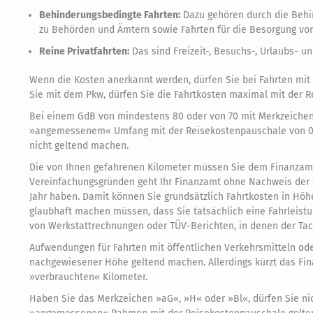
Behinderungsbedingte Fahrten:
Dazu gehören durch die Behi
zu Behörden und Ämtern sowie Fahrten für die Besorgung von
Reine Privatfahrten:
Das sind Freizeit-, Besuchs-, Urlaubs- 
Wenn die Kosten anerkannt werden, dürfen Sie bei Fahrten mit
Sie mit dem Pkw, dürfen Sie die Fahrtkosten maximal mit der R
Bei einem GdB von mindestens 80 oder von 70 mit Merkzeichen
»angemessenem« Umfang mit der Reisekostenpauschale von 0,35
nicht geltend machen.
Die von Ihnen gefahrenen Kilometer müssen Sie dem Finanzam
Vereinfachungsgründen geht Ihr Finanzamt ohne Nachweis der 
Jahr haben. Damit können Sie grundsätzlich Fahrtkosten in Hö
glaubhaft machen müssen, dass Sie tatsächlich eine Fahrleist
von Werkstattrechnungen oder TÜV-Berichten, in denen der Tac
Aufwendungen für Fahrten mit öffentlichen Verkehrsmitteln od
nachgewiesener Höhe geltend machen. Allerdings kürzt das Fi
»verbrauchten« Kilometer.
Haben Sie das Merkzeichen »aG«, »H« oder »Bl«, dürfen Sie nic