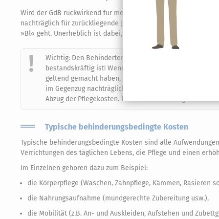
Wird der GdB rückwirkend für mehrere Jahre erstmals festgest
nachträglich für zurückliegende Jahre geltend machen. Das Gle
»Bl« geht. Unerheblich ist dabei, weshalb es erst nachträglich 
Wichtig: Den Behinderten-Pauschbetrag gibt es auch da
bestandskräftig ist! Wenn Sie erstmals Anspruch auf 
geltend gemacht haben, müssen Sie gut aufpassen: Wen
im Gegenzug nachträglich den Abzug der Pflegekosten!
Abzug der Pflegekosten. Rechnen Sie daher genau nach –
Typische behinderungsbedingte Kosten
Typische behinderungsbedingte Kosten sind alle Aufwendungen
Verrichtungen des täglichen Lebens, die Pflege und einen erh
Im Einzelnen gehören dazu zum Beispiel:
die Körperpflege (Waschen, Zahnpflege, Kämmen, Rasieren so
die Nahrungsaufnahme (mundgerechte Zubereitung usw.),
die Mobilität (z.B. An- und Auskleiden, Aufstehen und Zube