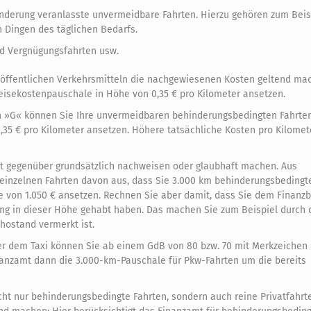
nderung veranlasste unvermeidbare Fahrten. Hierzu gehören zum Beis
 Dingen des täglichen Bedarfs.
und Vergnügungsfahrten usw.
 öffentlichen Verkehrsmitteln die nachgewiesenen Kosten geltend ma
eisekostenpauschale in Höhe von 0,35 € pro Kilometer ansetzen.
 »G« können Sie Ihre unvermeidbaren behinderungsbedingten Fahrten
 € pro Kilometer ansetzen. Höhere tatsächliche Kosten pro Kilomete
t gegenüber grundsätzlich nachweisen oder glaubhaft machen. Aus
einzelnen Fahrten davon aus, dass Sie 3.000 km behinderungsbedingte
he von 1.050 € ansetzen. Rechnen Sie aber damit, dass Sie dem Finan
ung in dieser Höhe gehabt haben. Das machen Sie zum Beispiel durch 
hostand vermerkt ist.
er dem Taxi können Sie ab einem GdB von 80 bzw. 70 mit Merkzeichen 
nanzamt dann die 3.000-km-Pauschale für Pkw-Fahrten um die bereits
ht nur behinderungsbedingte Fahrten, sondern auch reine Privatfahrt