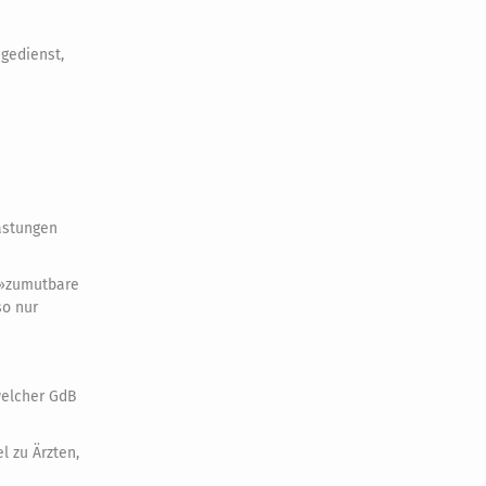
egedienst,
astungen
 »zumutbare
so nur
welcher GdB
 zu Ärzten,