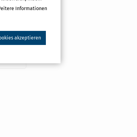
Weitere Informationen
Pauschbetrag
n »H« bzw.
ahr schon
ookies akzeptieren
ekosten
eamte Ihnen
der den