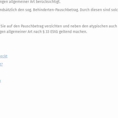
gen allgemeiner Art berücksichtigt.
dsätzlich den sog. Behinderten-Pauschbetrag. Durch diesen sind sol
n Sie auf den Pauschbetrag verzichten und neben den atypischen auch 
en allgemeiner Art nach § 33 EStG geltend machen.
eckt
t?
n