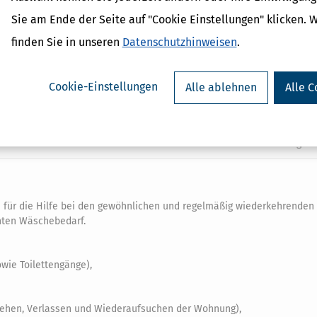
Sie am Ende der Seite auf "Cookie Einstellungen" klicken. 
ellt oder heraufgesetzt, dann können Sie den (höheren) Behinderten-
iche gilt, wenn es bei der rückwirkenden Änderung um die Merkzeiche
finden Sie in unseren
Datenschutzhinweisen
.
zu der Feststellung gekommen ist.
nn noch nachträglich, wenn der Steuerbescheid für das betreffende J
Cookie-Einstellungen
Alle ablehnen
Alle C
einen Behinderten-Pauschbetrag haben und in der Vergangenheit Pfleg
n Sie jetzt den Pauschbetrag beanspruchen, verweigert der Finanzb
 Es gibt nämlich immer nur entweder den Behinderten-Pauschbetrag o
 vielleicht lohnt sich bei Ihnen der Verzicht auf den Pauschbetrag.
 für die Hilfe bei den gewöhnlichen und regelmäßig wiederkehrenden
öhten Wäschebedarf.
wie Toilettengänge),
ttgehen, Verlassen und Wiederaufsuchen der Wohnung),