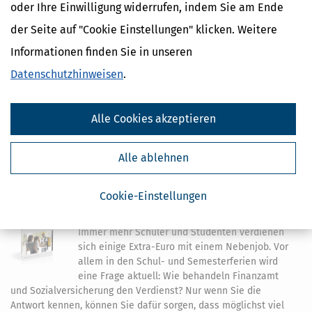
Steuervorteile für Eltern
oder Ihre Einwilligung widerrufen, indem Sie am Ende
Die Geburt eines Kindes verändert das Leben
der Seite auf "Cookie Einstellungen" klicken. Weitere
der Eltern komplett - auch in steuerlicher
Informationen finden Sie in unseren
Hinsicht. Das Kindergeld ist der wichtigste
Bestandteil der steuerlichen Förderung bei minderjährigen
Datenschutzhinweisen
.
Kindern. Für welche Kinder Sie Kindergeld bekommen, Höhe und
Auszahlung des Kindergelds, sind hier die zentralen Fragen.
12,99 €
Alle Cookies akzeptieren
Bewertung:
Mehr Infos
Alle ablehnen
Cookie-Einstellungen
Wenn Schüler und Studenten jobben
Immer mehr Schüler und Studenten verdienen
sich einige Extra-Euro mit einem Nebenjob. Vor
allem in den Schul- und Semesterferien wird
eine Frage aktuell: Wie behandeln Finanzamt
und Sozialversicherung den Verdienst? Nur wenn Sie die
Antwort kennen, können Sie dafür sorgen, dass möglichst viel