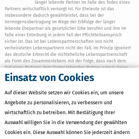
länger lebende Partner im Falle des Todes eines
Partners wirtschaftlich versorgt ist. Für Eheleute ist das
insbesondere dadurch gewährleistet, dass bei der
Vermögensübertragung im Wege der Erbfolge der länger
lebende Ehepartner als gesetzlicher Erbe berufen und ihm im
Falle einer Enterbung in jedem Fall der Pflichtteilsanspruch
sicher ist. Das ist bei Lebenspartnerschaften von nicht
verheirateten Lebenspartnern nicht der Fall. Im Prinzip ignoriert
das deutsche Erbrecht die nichteheliche Lebenspartnerschaft
als Form des Zusammenlebens mit der Folge, dass nach dem
Tod eines Partners dem länger lebenden Partner nahezu keine
Rechte zustehen, und das selbst bei langjährigen
Einsatz von Cookies
Partnerschaften.
10,99 €
Auf dieser Website setzen wir Cookies ein, um unsere
Bewertung:
Angebote zu personalisieren, zu verbessern und
Mehr Infos
wirtschaftlich zu betreiben. Mit Bestätigung Ihrer
Auswahl willigen Sie in die Verwendung der gewählten
Cookies ein. Diese Auswahl können Sie jederzeit ändern
Minderjährige Kinder: Kindergeld und