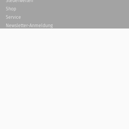
Steuerwelten
Shop
Service
Newsletter-Anmeldung
Alle News
Steuererklärung Online
Referenz
Über uns
Kontakt
Karriere
Häufige Fragen / FAQ
Kundenkonto
Kundenservice und Support
Vertrag widerrufen
Impressum