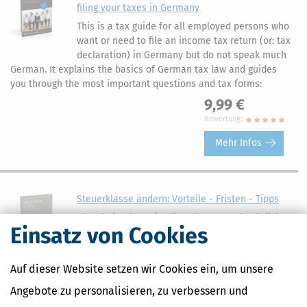
filing your taxes in Germany
This is a tax guide for all employed persons who
want or need to file an income tax return (or: tax
declaration) in Germany but do not speak much
German. It explains the basics of German tax law and guides
you through the most important questions and tax forms:
9,99 €
Bewertung:
Mehr Infos
Steuerklasse ändern: Vorteile - Fristen - Tipps
Als Arbeitnehmer ist die Lohnsteuer Ihr täglicher
Einsatz von Cookies
Begleiter. Haben Sie sich nicht auch schon mal
gewünscht am Monatsende etwas mehr Geld
übrig zu haben? Gerade wenn Sie verheiratet
Auf dieser Website setzen wir Cookies ein, um unsere
sind, kann ein Steuerklassenwechsel Bares bringen. Wenn Sie
wissen wollen, was Sie beim Ändern der Steuerklasse zu
Angebote zu personalisieren, zu verbessern und
beachten haben und wie ein solcher Wechsel funktioniert, hilft