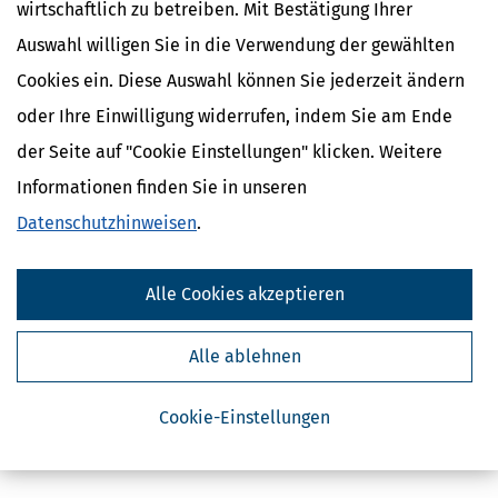
wirtschaftlich zu betreiben. Mit Bestätigung Ihrer
Ihnen diese kleine Broschüre.
Auswahl willigen Sie in die Verwendung der gewählten
6,99 €
Bewertung:
Cookies ein. Diese Auswahl können Sie jederzeit ändern
oder Ihre Einwilligung widerrufen, indem Sie am Ende
Mehr Infos
der Seite auf "Cookie Einstellungen" klicken. Weitere
Informationen finden Sie in unseren
Häuser und Wohnungen bei Schenkung und
Datenschutzhinweisen
.
Erbschaft – Einkommensteuerliche Folgen
Ein geerbtes Haus verkaufen oder vermieten?
Auswirkungen auf Ihre Einkommenssteue
Alle Cookies akzeptieren
9,99 €
Bewertung:
Alle ablehnen
Mehr Infos
Cookie-Einstellungen