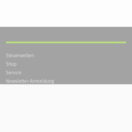
Steuerwelten
Shop
Service
Newsletter-Anmeldung
Alle News
Steuererklärung Online
Referenz
Über uns
Kontakt