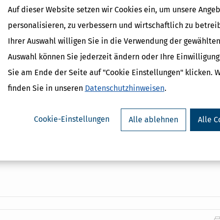
zamt einen Antrag für diese Form der Versteuerung stellen. Denn die Is
Auf dieser Website setzen wir Cookies ein, um unsere Angeb
personalisieren, zu verbessern und wirtschaftlich zu betrei
Ihrer Auswahl willigen Sie in die Verwendung der gewählten
Auswahl können Sie jederzeit ändern oder Ihre Einwilligun
ige: Hier bleibt keine Steuerfrage offen!
Sie am Ende der Seite auf "Cookie Einstellungen" klicken. 
finden Sie in unseren
Datenschutzhinweisen
.
stständige ist der
aktuelle und finanzamtssichere Begleiter durch das
lichen und privaten Bereich:
d des Jahres aktiv werden muss, um sich Steuervorteile zu sichern.
Cookie-Einstellungen
Alle ablehnen
Alle C
ten erfüllen – von EÜR über Umsatzsteuererklärung bis hin zur
ng – und dabei Steuern sparen.
uen und über mehr als nur Steuern informiert sein, z.B. über die Kran
.