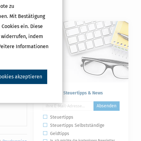
tbesteuerung
ote zu
ben. Mit Bestätigung
 Cookies ein. Diese
g widerrufen, indem
Weitere Informationen
ookies akzeptieren
ken-
Kostenlose Steuertipps & News
Absenden
Steuertipps
Steuertipps Selbstständige
Geldtipps
Ja, ich möchte die kostenlosen Newsletter