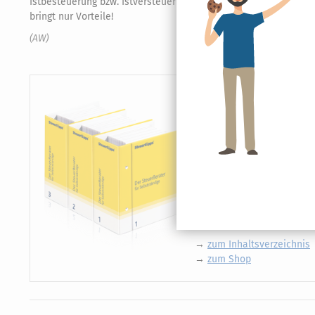
Istbesteuerung bzw. Istversteuerung erfüllt, sollte beim Finan
bringt nur Vorteile!
(AW)
Steuertipps für Selbstständ
Der SteuerBerater für Selb
Steuerjahr
für den betrieb
Wissen, wann man währen
Alle steuerlichen Pflich
Einkommensteuererkläru
Über den Tellerrand scha
und Rentenversicherung
→
zum Inhaltsverzeichnis
→
zum Shop