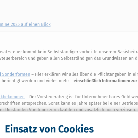
mine 2025 auf einen Blick
satzsteuer kommt kein Selbstständiger vorbei. In unserem Basisbeitr
Steuerbereich und geben allen Selbstständigen das Grundwissen an d
nd Sonderformen
– Hier erklären wir alles über die Pflichtangaben in e
berichtigt werden und vieles mehr –
einschließlich Informationen zu
rückbekommen
– Der Vorsteuerabzug ist für Unternehmer bares Geld wer
rschriften entsprechen. Sonst kann es Jahre später bei einer Betrieb
r Umständen Vorsteuer zurückzahlen und zusätzlich noch verzinsen.
 wir alles zur sogenannten Istversteuerung. Dabei muss die Umsatzste
chnung beglichen haben (§ 20 Umsatzsteuergesetz - UStG). Das bedeu
Einsatz von Cookies
 für die Umsatzsteuer nicht in Vorleistung gehen. Wer die Voraussetz