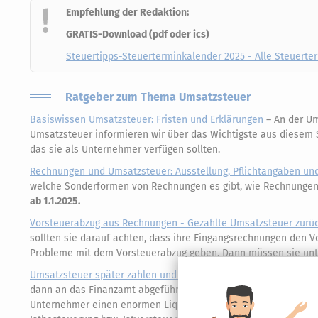
Empfehlung der Redaktion:
GRATIS-Download (pdf oder ics)
Steuertipps-Steuerterminkalender 2025 - Alle Steuerter
Ratgeber zum Thema Umsatzsteuer
Basiswissen Umsatzsteuer: Fristen und Erklärungen
– An der Um
Umsatzsteuer informieren wir über das Wichtigste aus diesem 
das sie als Unternehmer verfügen sollten.
Rechnungen und Umsatzsteuer: Ausstellung, Pflichtangaben u
welche Sonderformen von Rechnungen es gibt, wie Rechnungen 
ab 1.1.2025.
Vorsteuerabzug aus Rechnungen - Gezahlte Umsatzsteuer zu
sollten sie darauf achten, dass ihre Eingangsrechnungen den Vo
Probleme mit dem Vorsteuerabzug geben. Dann müssen sie unte
Umsatzsteuer später zahlen und liquide bleiben
– Hier erklären
dann an das Finanzamt abgeführt werden, wenn Kunden ihre Re
Unternehmer einen enormen Liquiditätsgewinn, denn sie müssen