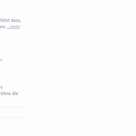
führt dazu,
sen.
mehr
er
es
: Ohne die