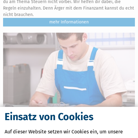
du am Thema Steuern nicht vorbei. Wir helfen dir dabei, die
Regeln einzuhalten. Denn Ärger mit dem Finanzamt kannst du echt
nicht brauchen.
mehr
Einsatz von Cookies
E-Rechnung senden und empfangen: Das müssen Unternehmer
wissen
Auf dieser Website setzen wir Cookies ein, um unsere
[
22.06.2026, 06:10 Uhr
]
Seit 2025 ist die Verwendung der
elektronischen Rechnung (E-Rechnung) zwischen inländischen