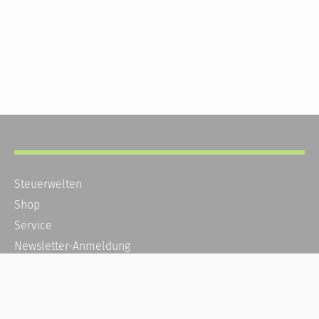
Steuerwelten
Shop
Service
Newsletter-Anmeldung
Alle News
Steuererklärung Online
Referenz