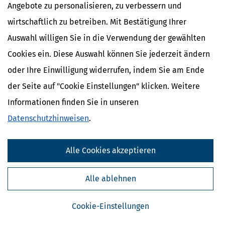
Angebote zu personalisieren, zu verbessern und
Unternehmern Pflicht – doch in der Praxis ist sie noch weit davon
entfernt, ein Selbstläufer zu sein. Wir informieren über
wirtschaftlich zu betreiben. Mit Bestätigung Ihrer
Ausnahmen, Übergangsregelungen und wichtige
Auswahl willigen Sie in die Verwendung der gewählten
mehr
Cookies ein. Diese Auswahl können Sie jederzeit ändern
oder Ihre Einwilligung widerrufen, indem Sie am Ende
der Seite auf "Cookie Einstellungen" klicken. Weitere
Informationen finden Sie in unseren
Datenschutzhinweisen
.
Alle Cookies akzeptieren
Alle ablehnen
Kleinunternehmer: Besonderheiten bei der Steuererklärung für
Cookie-Einstellungen
2025
[
09.06.2026, 06:55 Uhr
]
Zum 1.1.2025 traten bedeutende