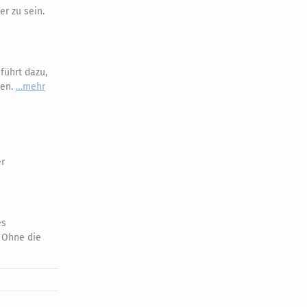
er zu sein.
führt dazu,
sen.
mehr
er
es
: Ohne die