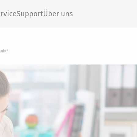
rvice
Support
Über uns
aubt?