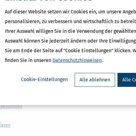
Art der sonstigen Leistung
Auf dieser Website setzen wir Cookies ein, um unsere Angeb
tz
personalisieren, zu verbessern und wirtschaftlich zu betrei
Ihrer Auswahl willigen Sie in die Verwendung der gewählten
Auswahl können Sie jederzeit ändern oder Ihre Einwilligun
rn sie ursprünglich alle Mindestangaben enthalten, die eine eindeuti
 eine neue Rechnung mit Bezug zur ursprünglichen, zum Beispiel durc
Sie am Ende der Seite auf "Cookie Einstellungen" klicken. 
finden Sie in unseren
Datenschutzhinweisen
.
prüngliche Rechnung in einer anderen EU-Amtssprache verfasst wurde,
Cookie-Einstellungen
Alle ablehnen
Alle C
nd Sonderformen
ückbekommen
tieren