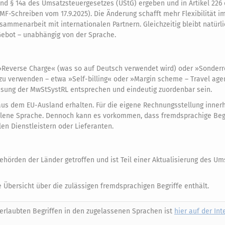
 und § 14a des Umsatzsteuergesetzes (UStG) ergeben und in Artikel 226 
F-Schreiben vom 17.9.2025). Die Änderung schafft mehr Flexibilität i
ammenarbeit mit internationalen Partnern. Gleichzeitig bleibt natürli
Gebot – unabhängig von der Sprache.
 »Reverse Charge« (was so auf Deutsch verwendet wird) oder »Sonderr
 zu verwenden – etwa »Self-billing« oder »Margin scheme – Travel age
assung der MwStSystRL entsprechen und eindeutig zuordenbar sein.
aus dem EU-Ausland erhalten. Für die eigene Rechnungsstellung inner
hlene Sprache. Dennoch kann es vorkommen, dass fremdsprachige Begr
en Dienstleistern oder Lieferanten.
rden der Länder getroffen und ist Teil einer Aktualisierung des Um
e Übersicht über die zulässigen fremdsprachigen Begriffe enthält.
 erlaubten Begriffen in den zugelassenen Sprachen ist
hier auf der Int