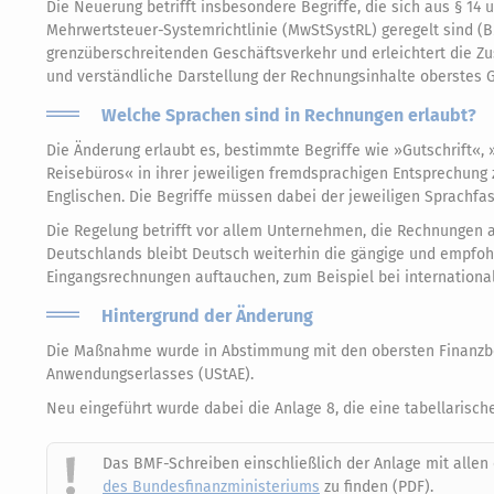
Die Neuerung betrifft insbesondere Begriffe, die sich aus § 14
Mehrwertsteuer-Systemrichtlinie (MwStSystRL) geregelt sind (BM
grenzüberschreitenden Geschäftsverkehr und erleichtert die Zus
und verständliche Darstellung der Rechnungsinhalte oberstes 
Welche Sprachen sind in Rechnungen erlaubt?
Die Änderung erlaubt es, bestimmte Begriffe wie »Gutschrift«,
Reisebüros« in ihrer jeweiligen fremdsprachigen Entsprechung
Englischen. Die Begriffe müssen dabei der jeweiligen Sprachf
Die Regelung betrifft vor allem Unternehmen, die Rechnungen 
Deutschlands bleibt Deutsch weiterhin die gängige und empfo
Eingangsrechnungen auftauchen, zum Beispiel bei international
Hintergrund der Änderung
Die Maßnahme wurde in Abstimmung mit den obersten Finanzbehö
Anwendungserlasses (UStAE).
Neu eingeführt wurde dabei die Anlage 8, die eine tabellarisch
Das BMF-Schreiben einschließlich der Anlage mit allen
des Bundesfinanzministeriums
zu finden (PDF).