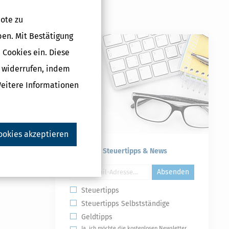
ote zu
ben. Mit Bestätigung
 Cookies ein. Diese
g widerrufen, indem
ge
h Angabe
Weitere Informationen
 solange
ookies akzeptieren
Kostenlose Steuertipps & News
Absenden
Steuertipps
Steuertipps Selbstständige
Geldtipps
Ja, ich möchte die kostenlosen Newsletter