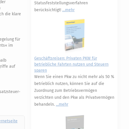
der
Statusfeststellungsverfahren
m
berücksichtigt!
mehr
ch die klare
egelung für
nts« im
Geschäftsreisen: Privaten PKW für
halb
betriebliche Fahrten nutzen und Steuern
iffe auf
sparen
Wenn Sie einen Pkw zu nicht mehr als 50 %
betrieblich nutzen, können Sie auf die
Zuordnung zum Betriebsvermögen
satzsteuer-
verzichten und den Pkw als Privatvermögen
behandeln.
mehr
ernetseite