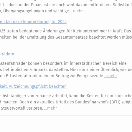
t – doch in der Praxis ist sie noch weit davon entfernt, ein Selbstläuf
n, Übergangsregelungen und wichtige
mehr
n bei der Steuererklärung für 2025
025 traten bedeutende Änderungen für Kleinunternehmer in Kraft. Das 
rheiten bei der Ermittlung des Gesamtumsatzes beachtet werden müs
hrrädern
astenfahrräder können besonders im innerstädtischen Bereich eine
betrieblichen Fuhrparks darstellen. Hier ein kleiner Überblick, wie d
von E-Lastenfahrrädern einen Beitrag zur Energiewende
mehr
keit: Aufzeichnungspflicht beachten
lbstständiger von zuhause arbeitet, kann die Kosten für ein häuslich
d machen. Doch ein aktuelles Urteil des Bundesfinanzhofs (BFH) zeigt
 Steuervorteil verloren.
mehr