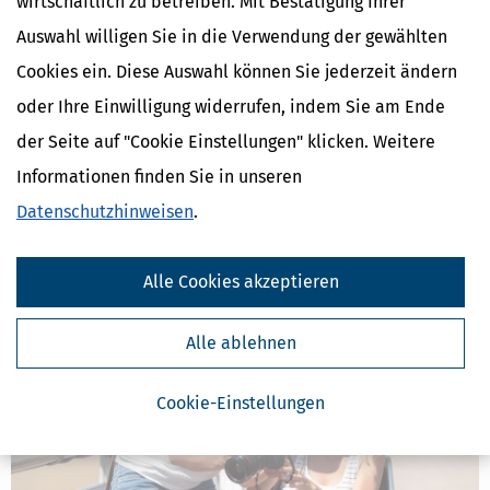
wirtschaftlich zu betreiben. Mit Bestätigung Ihrer
Auswahl willigen Sie in die Verwendung der gewählten
Cookies ein. Diese Auswahl können Sie jederzeit ändern
oder Ihre Einwilligung widerrufen, indem Sie am Ende
Plötzlich Pflege nötig: Was Angehörige jetzt wissen müssen
der Seite auf "Cookie Einstellungen" klicken. Weitere
[
12.05.2026, 06:24 Uhr
]
Pflegebedürftigkeit kann plötzlich oder
Informationen finden Sie in unseren
schleichend eintreten. Familien stehen dann oft unvorbereitet vor
Datenschutzhinweisen
.
neuen Herausforderungen: schnelle Entscheidungen, neue
Begriffe, organisatorische und finanzielle Fragen. Dieser Text soll
helfen.
Alle Cookies akzeptieren
mehr
Alle ablehnen
Cookie-Einstellungen