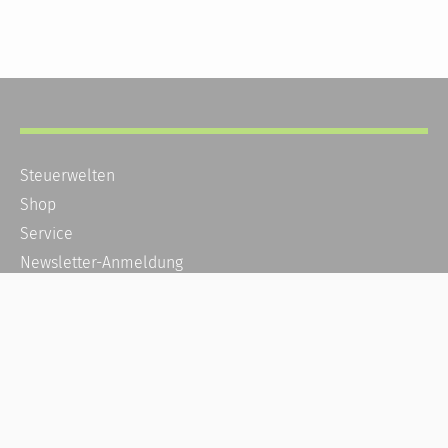
Steuerwelten
Shop
Service
Newsletter-Anmeldung
Alle News
Steuererklärung Online
Referenz
Über uns
Kontakt