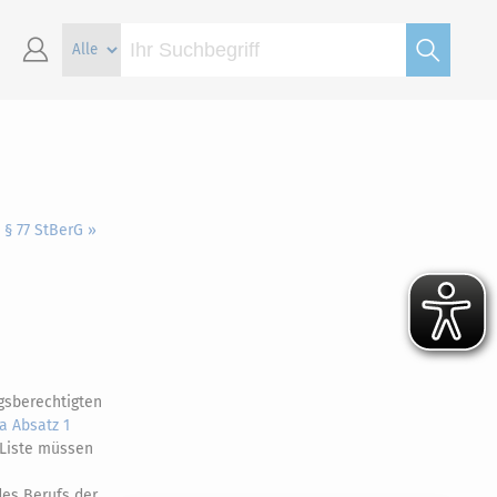
§ 77 StBerG »
gsberechtigten
a Absatz 1
 Liste müssen
des Berufs der