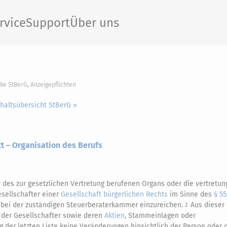
rvice
Support
Über uns
76e StBerG, Anzeigepflichten
nhaltsübersicht StBerG »
t – Organisation des Berufs
 des zur gesetzlichen Vertretung berufenen Organs oder die vertretun
sellschafter einer
Gesellschaft bürgerlichen Rechts
im Sinne des
§ 55
r bei der zuständigen Steuerberaterkammer einzureichen.
Aus dieser
2
 der Gesellschafter sowie deren
Aktien
, Stammeinlagen oder
ng der letzten Liste keine Veränderungen hinsichtlich der Person oder 