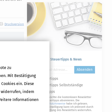
Druckversion
Kostenlose Steuertipps & News
ote zu
Absenden
ben. Mit Bestätigung
Steuertipps
 Cookies ein. Diese
Steuertipps Selbstständige
g widerrufen, indem
Geldtipps
Ja, ich möchte die kostenlosen Newsletter
Weitere Informationen
von Steuertipps abonnieren. Die
Datenschutzhinweise
habe ich gelesen.
Meine Einwilligung kann ich jederzeit durch
Abbestellung des Newsletters widerrufen.