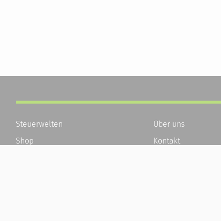
Steuerwelten
Über uns
Shop
Kontakt
Service
Karriere
Newsletter-Anmeldung
Häufige Fragen / F
Alle News
Kundenkonto
Steuererklärung Online
Kundenservice und