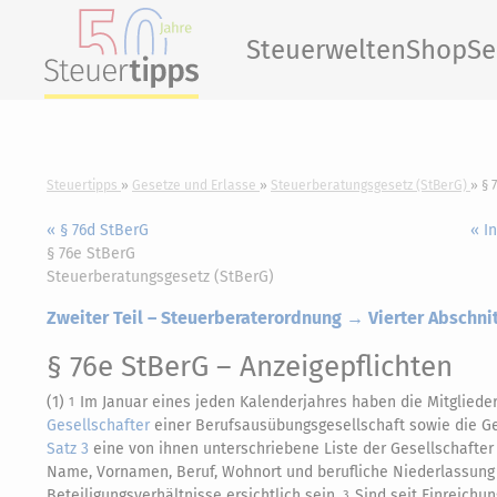
Steuerwelten
Shop
Se
Steuertipps
Gesetze und Erlasse
Steuerberatungsgesetz (StBerG)
§ 
« § 76d StBerG
« I
§ 76e StBerG
Steuerberatungsgesetz (StBerG)
Zweiter Teil – Steuerberaterordnung → Vierter Abschnit
§ 76e StBerG
– Anzeigepflichten
(1)
Im Januar eines jeden Kalenderjahres haben die Mitglieder
1
Gesellschafter
einer Berufsausübungsgesellschaft sowie die Ge
Satz 3
eine von ihnen unterschriebene Liste der Gesellschafte
Name, Vornamen, Beruf, Wohnort und berufliche Niederlassung
Beteiligungsverhältnisse ersichtlich sein.
Sind seit Einreichu
3