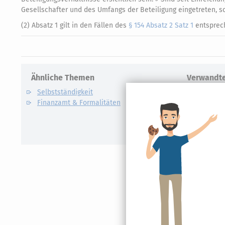
Gesellschafter und des Umfangs der Beteiligung eingetreten, s
(2) Absatz 1 gilt in den Fällen des
§ 154 Absatz 2 Satz 1
entsprec
Ähnliche Themen
Verwandte
Selbstständigkeit
Künstlers
Finanzamt & Formalitäten
Kassen-N
Lohnsteu
E-Bilanz
Gründung