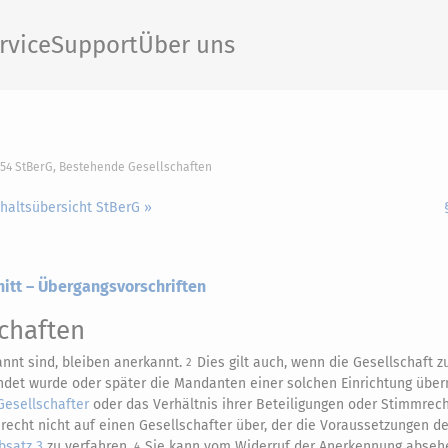
rvice
Support
Über uns
154 StBerG, Bestehende Gesellschaften
nhaltsübersicht StBerG »
itt – Übergangsvorschriften
chaften
annt sind, bleiben anerkannt.
Dies gilt auch, wenn die Gesellschaft
2
det wurde oder später die Mandanten einer solchen Einrichtung übe
Gesellschafter
oder das Verhältnis ihrer Beteiligungen oder Stimmrec
mrecht nicht auf einen Gesellschafter über, der die Voraussetzungen d
bsatz 3
zu verfahren.
Sie kann vom Widerruf der Anerkennung abseh
4