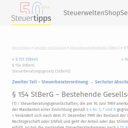
Steuerwelten
Shop
Se
Steuertipps
Gesetze und Erlasse
Steuerberatungsgesetz (StBerG)
§ 
« § 153 StBerG
« I
§ 154 StBerG
Steuerberatungsgesetz (StBerG)
Zweiter Teil – Steuerberaterordnung → Sechster Abschn
§ 154 StBerG
– Bestehende Gesells
(1)
Steuerberatungsgesellschaften, die am 16. Juni 1989 anerk
1
der Mandanten einer Einrichtung gemäß
§ 4 Nr. 3, 7 und 8
gegrün
Verändert sich nach dem 31. Dezember 1990 der Bestand der
3
Rechtsgeschäft oder Erbfall und geht der Anteil oder das Stim
erfüllt, so hat die zuständige Steuerberaterkammer nach
§ 55 A