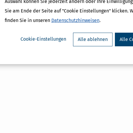
Auswahl können Sie jederzeit ändern oder Ihre Einwilligun
Sie am Ende der Seite auf "Cookie Einstellungen" klicken. 
 Lexikon-Begriffe
finden Sie in unseren
Datenschutzhinweisen
.
ozialabgabe
achschau
er-Nachschau
Cookie-Einstellungen
Alle ablehnen
Alle C
szuschuss