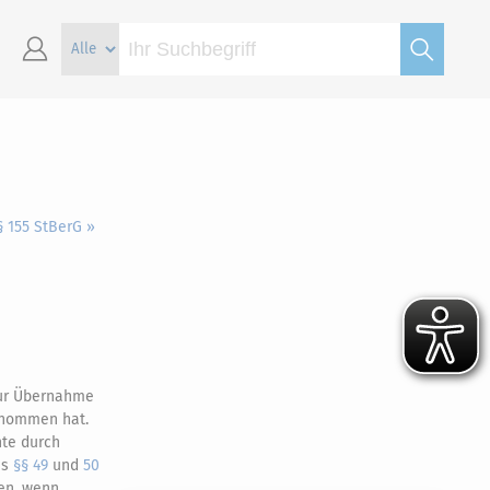
§ 155 StBerG »
 zur Übernahme
rnommen hat.
hte durch
es
§§ 49
und
50
en, wenn