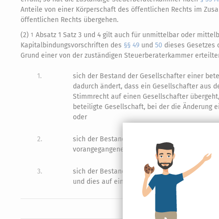
Anteile von einer Körperschaft des öffentlichen Rechts im Zu
öffentlichen Rechts übergehen.
(2)
Absatz 1 Satz 3 und 4 gilt auch für unmittelbar oder mitte
1
Kapitalbindungsvorschriften des
§§ 49
und
50
dieses Gesetzes o
Grund einer von der zuständigen Steuerberaterkammer ertei
1.
sich der Bestand der Gesellschafter einer bete
dadurch ändert, dass ein Gesellschafter aus d
Stimmrecht auf einen Gesellschafter übergeht, 
beteiligte Gesellschaft, bei der die Änderung 
oder
2.
sich der Bestand der Gesellschafter einer bete
vorangegangenen Jahren jeweils nur geringfügi
3.
sich der Bestand der Gesellschafter einer bet
und dies auf einen Strukturwandel im landwirt