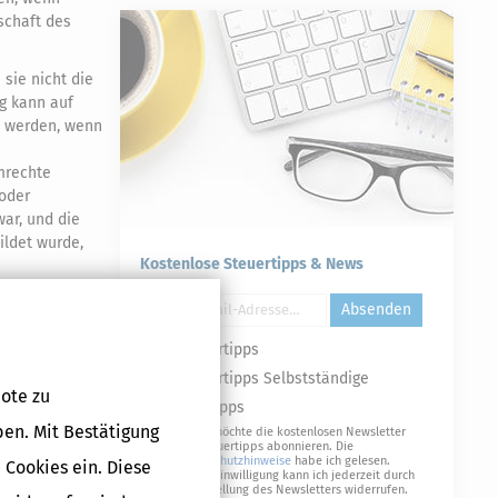
schaft des
 sie nicht die
g kann auf
n werden, wenn
mmrechte
 oder
war, und die
ildet wurde,
Kostenlose Steuertipps & News
Absenden
mrechte in den
Steuertipps
Steuertipps Selbstständige
mmrechte ändert
ote zu
Geldtipps
ben. Mit Bestätigung
Ja, ich möchte die kostenlosen Newsletter
von Steuertipps abonnieren. Die
Datenschutzhinweise
habe ich gelesen.
 Cookies ein. Diese
Meine Einwilligung kann ich jederzeit durch
Druckversion
Abbestellung des Newsletters widerrufen.