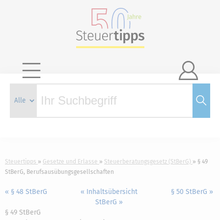

Steuertipps
Gesetze und Erlasse
Steuerberatungsgesetz (StBerG)
§ 49
StBerG, Berufsausübungsgesellschaften
« § 48 StBerG
« Inhaltsübersicht
§ 50 StBerG »
StBerG »
§ 49 StBerG