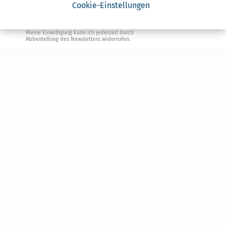
Geldtipps
Cookie-Einstellungen
Ja, ich möchte die kostenlosen Newsletter
von Steuertipps abonnieren. Die
Datenschutzhinweise
habe ich gelesen.
Meine Einwilligung kann ich jederzeit durch
Abbestellung des Newsletters widerrufen.