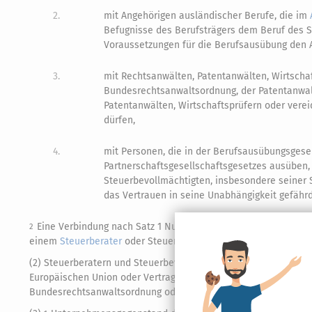
2.
mit Angehörigen ausländischer Berufe, die im
Befugnisse des Berufsträgers dem Beruf des S
Voraussetzungen für die Berufsausübung den 
3.
mit Rechtsanwälten, Patentanwälten, Wirtschaf
Bundesrechtsanwaltsordnung, der Patentanwalt
Patentanwälten, Wirtschaftsprüfern oder vere
dürfen,
4.
mit Personen, die in der Berufsausübungsgesel
Partnerschaftsgesellschaftsgesetzes ausüben,
Steuerbevollmächtigten, insbesondere seiner S
das Vertrauen in seine Unabhängigkeit gefähr
Eine Verbindung nach Satz 1 Nummer 4 kann insbesondere dan
2
einem
Steuerberater
oder Steuerbevollmächtigten nach
§ 40 A
(2) Steuerberatern und Steuerbevollmächtigten ist eine Beteil
Europäischen Union oder Vertragsstaat des Abkommens über de
Bundesrechtsanwaltsordnung oder § 159 der Patentanwaltsord