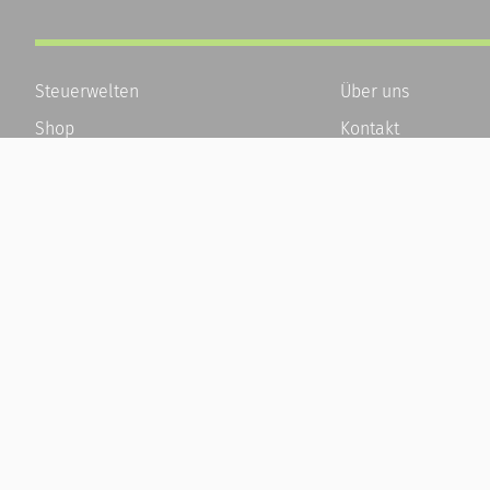
Steuerwelten
Über uns
Shop
Kontakt
Service
Karriere
Newsletter-Anmeldung
Häufige Fragen / F
Alle News
Kundenkonto
Steuererklärung Online
Kundenservice und
Referenz
Vertrag widerrufen