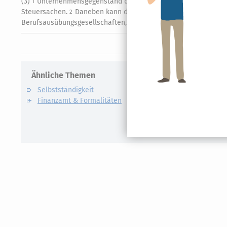
(3)
Unternehmensgegenstand der Berufsausübungsgesellschaft 
1
Steuersachen.
Daneben kann die Ausübung des jeweiligen nic
2
Berufsausübungsgesellschaften, die der Ausübung des Berufs d
Ähnliche Themen
Verwandte
Selbstständigkeit
Künstlers
Finanzamt & Formalitäten
Kassen-N
Lohnsteu
E-Bilanz
Gründung