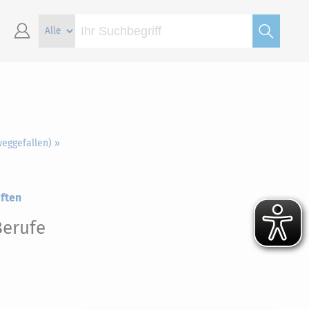
weggefallen) »
aften
Berufe