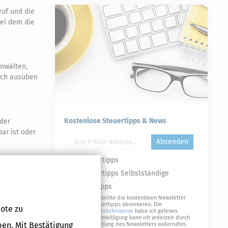
ruf und die
bei dem die
nwälten,
ich ausüben
Kostenlose Steuertipps & News
der
ar ist oder
Absenden
Steuertipps
t, der bei
Steuertipps Selbstständige
Geldtipps
dstaat der
Ja, ich möchte die kostenlosen Newsletter
07a der
von Steuertipps abonnieren. Die
ote zu
Datenschutzhinweise
habe ich gelesen.
Meine Einwilligung kann ich jederzeit durch
ben. Mit Bestätigung
Abbestellung des Newsletters widerrufen.