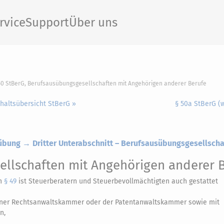
rvice
Support
Über uns
50 StBerG, Berufsausübungsgesellschaften mit Angehörigen anderer Berufe
nhaltsübersicht StBerG »
§ 50a StBerG (
sübung → Dritter Unterabschnitt – Berufsausübungsgesellsch
llschaften mit Angehörigen anderer 
ch
§ 49
ist Steuerberatern und Steuerbevollmächtigten auch gestattet
einer Rechtsanwaltskammer oder der Patentanwaltskammer sowie mit
n,