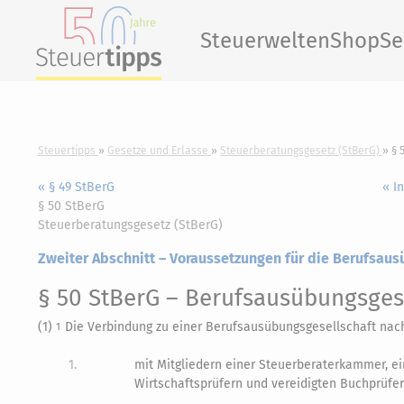
Steuerwelten
Shop
Se
Steuertipps
Gesetze und Erlasse
Steuerberatungsgesetz (StBerG)
§ 
« § 49 StBerG
« I
§ 50 StBerG
Steuerberatungsgesetz (StBerG)
Zweiter Abschnitt – Voraussetzungen für die Berufsau
§ 50 StBerG
– Berufsausübungsgese
(1)
Die Verbindung zu einer Berufsausübungsgesellschaft na
1
1.
mit Mitgliedern einer Steuerberaterkammer, 
Wirtschaftsprüfern und vereidigten Buchprüfer