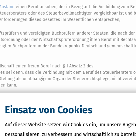
Ausland
einen Beruf ausüben, der in Bezug auf die Ausbildung zum Be
teuerberaters oder des Steuerbevollmächtigten vergleichbar ist und 
Anforderungen dieses Gesetzes im Wesentlichen entsprechen,
tsprüfern und vereidigten Buchprüfern anderer Staaten, die nach der
sordnung oder der Wirtschaftsprüferordnung ihren Beruf mit Rechtsa
idigten Buchprüfern in der Bundesrepublik Deutschland gemeinschaftl
lschaft einen freien Beruf nach § 1 Absatz 2 des
 es sei denn, dass die Verbindung mit dem Beruf des Steuerberaters o
tellung als unabhängigem Organ der Steuerrechtspflege, nicht vereinb
den kann.
n ausgeschlossen sein, wenn in der anderen Person ein Grund vorlieg
bsatz 2
zur Versagung der Bestellung führen würde.
Einsatz von Cookies
igung an Berufsausübungsgesellschaften aus Staaten, die nicht Mitglie
n Europäischen Wirtschaftsraum sind, gestattet, wenn diese nach § 2
Auf dieser Website setzen wir Cookies ein, um unsere Angeb
nung im
Inland
zugelassen sind.
personalisieren, zu verbessern und wirtschaftlich zu betrei