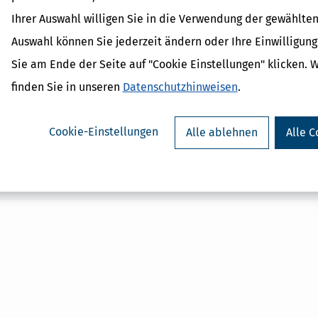
nach Absatz 1 ist insbesondere die geschäftsmäßige Hilfeleistung i
htsteuerberatenden Berufs treten.
Die
§§ 51 bis 55h
gelten nur für
Ihrer Auswahl willigen Sie in die Verwendung der gewählten
3
es Steuerberaters oder Steuerbevollmächtigten dienen.
Auswahl können Sie jederzeit ändern oder Ihre Einwilligun
Sie am Ende der Seite auf "Cookie Einstellungen" klicken. 
finden Sie in unseren
Datenschutzhinweisen
.
 Lexikon-Begriffe
ozialabgabe
Cookie-Einstellungen
Alle ablehnen
Alle C
achschau
er-Nachschau
szuschuss