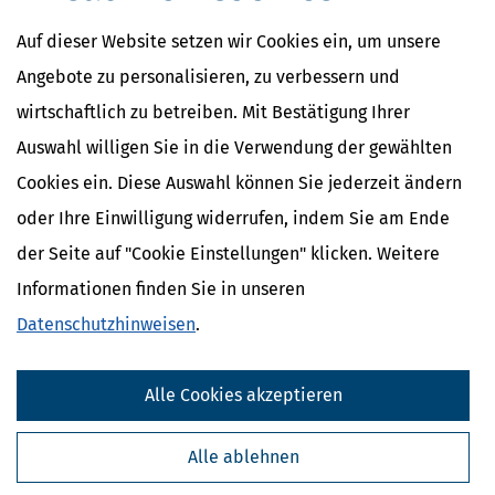
richtet sich nach der beruflichen Niederlassung, in den Fällen des
Absatzes 2 Nr. 6 nach der beabsichtigten beruflichen
Auf dieser Website setzen wir Cookies ein, um unsere
Niederlassung gemäß
§ 40 Abs. 1 Satz 2
.
§ 40 Abs. 1 Satz 3
gilt
3
Angebote zu personalisieren, zu verbessern und
entsprechend.
Bei beruflicher Niederlassung im Ausland richtet
4
sich die örtliche Zuständigkeit nach der letzten beruflichen
wirtschaftlich zu betreiben. Mit Bestätigung Ihrer
Niederlassung im Geltungsbereich dieses Gesetzes; ist eine
Auswahl willigen Sie in die Verwendung der gewählten
solche nicht vorhanden, so ist die Steuerberaterkammer
zuständig, in deren Bezirk der Steuerberater oder
Cookies ein. Diese Auswahl können Sie jederzeit ändern
Steuerbevollmächtigte bestellt wurde.
Vor der Rücknahme oder
5
dem Widerruf ist der Betroffene zu hören.
oder Ihre Einwilligung widerrufen, indem Sie am Ende
der Seite auf "Cookie Einstellungen" klicken. Weitere
Informationen finden Sie in unseren
Ähnliche Themen
Datenschutzhinweisen
.
Selbstständigkeit
Finanzamt & Formalitäten
Alle Cookies akzeptieren
Verwandte Lexikon-Begriffe
Künstlersozialabgabe
Alle ablehnen
Kassen-Nachschau