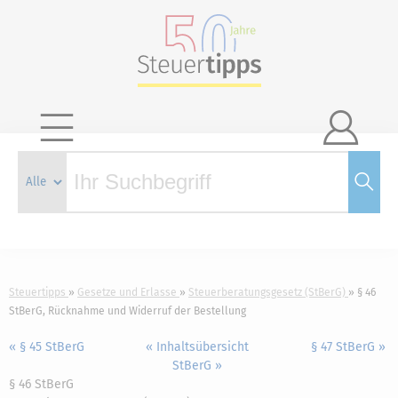

Steuertipps
Gesetze und Erlasse
Steuerberatungsgesetz (StBerG)
§ 46
StBerG, Rücknahme und Widerruf der Bestellung
« § 45 StBerG
« Inhaltsübersicht
§ 47 StBerG »
StBerG »
§ 46 StBerG