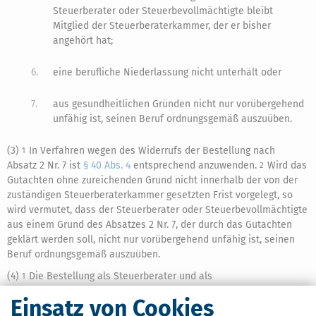
Steuerberater oder Steuerbevollmächtigte bleibt
Mitglied der Steuerberaterkammer, der er bisher
angehört hat;
6.
eine berufliche Niederlassung nicht unterhält oder
7.
aus gesundheitlichen Gründen nicht nur vorübergehend
unfähig ist, seinen Beruf ordnungsgemäß auszuüben.
(3)
In Verfahren wegen des Widerrufs der Bestellung nach
1
Absatz 2 Nr. 7 ist
§ 40 Abs. 4
entsprechend anzuwenden.
Wird das
2
Gutachten ohne zureichenden Grund nicht innerhalb der von der
zuständigen Steuerberaterkammer gesetzten Frist vorgelegt, so
wird vermutet, dass der Steuerberater oder Steuerbevollmächtigte
aus einem Grund des Absatzes 2 Nr. 7, der durch das Gutachten
geklärt werden soll, nicht nur vorübergehend unfähig ist, seinen
Beruf ordnungsgemäß auszuüben.
(4)
Die Bestellung als Steuerberater und als
1
Steuerbevollmächtigter wird durch die Steuerberaterkammer
Einsatz von Cookies
zurückgenommen oder widerrufen.
Die örtliche Zuständigkeit
2