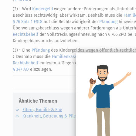
(2)
Wird
Kindergeld
wegen anderer Forderungen als Unterhalts
1
Beschluss rechtswidrig, aber wirksam. Deshalb muss die
Famil
§ 76 Satz 1 EStG
auf die Rechtswidrigkeit der
Pfändung
hinweise
Überweisungsbeschluss wegen anderer Forderungen als Unterh
Rechtsbehelf
der Vollstreckungserinnerung nach § 766 ZPO bei
Kindergeldanspruchs aufzuheben.
(3)
Eine
Pfändung
des Kindergeldes wegen öffentlich-rechtli
1
Deshalb muss die
Familienkasse
gegen eine im Verwaltungsvo
2
Rechtsbehelf
einlegen.
Gegen eine Verfügung, die von einer 
3
§ 347 AO
einzulegen.
Ähnliche Themen
Verwandte
Eltern, Familie & Ehe
Care Arbe
Krankheit, Betreuung & Pflege
Elterngel
Unterhalt
Kindesunt
Auslandsk