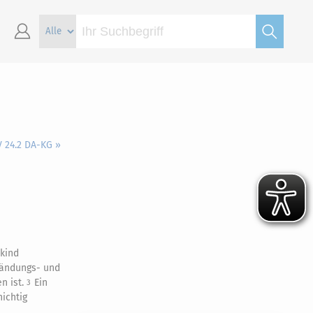
V 24.2 DA-KG »
lkind
fändungs- und
n ist.
Ein
3
ichtig