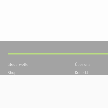
Steuerwelten
Über uns
Shop
Kontakt
Service
Karriere
Newsletter-Anmeldung
Häufige Fragen / F
Alle News
Kundenkonto
Steuererklärung Online
Kundenservice und