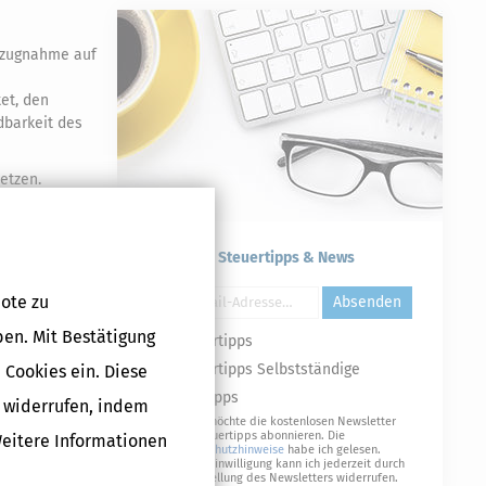
Bezugnahme auf
tet, den
dbarkeit des
etzen.
ng
ch
gem.
Kostenlose Steuertipps & News
Druckversion
ote zu
Absenden
ben. Mit Bestätigung
Steuertipps
Steuertipps Selbstständige
 Cookies ein. Diese
Geldtipps
g widerrufen, indem
Ja, ich möchte die kostenlosen Newsletter
von Steuertipps abonnieren. Die
Weitere Informationen
Datenschutzhinweise
habe ich gelesen.
Meine Einwilligung kann ich jederzeit durch
Abbestellung des Newsletters widerrufen.