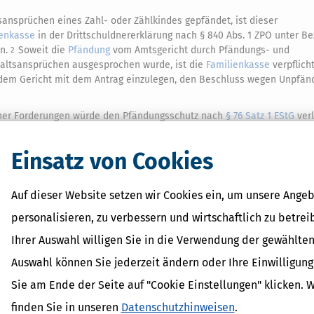
ansprüchen eines Zahl- oder Zählkindes gepfändet, ist dieser
ienkasse
in der Drittschuldnererklärung nach § 840 Abs. 1 ZPO unter 
n.
Soweit die
Pfändung
vom Amtsgericht durch Pfändungs- und
2
altsansprüchen ausgesprochen wurde, ist die
Familienkasse
verpflich
 dem Gericht mit dem Antrag einzulegen, den Beschluss wegen Unpfän
cher Forderungen würde den Pfändungsschutz nach
§ 76 Satz 1 EStG
verl
llstreckungsverfahren erlassene Pfändungs- und Einziehungsverfügu
Finanzbehörde gem.
§§ 309
bzw.
314 AO
erlassen wurde, ist der
Einspru
Einsatz von Cookies
Auf dieser Website setzen wir Cookies ein, um unsere Angeb
personalisieren, zu verbessern und wirtschaftlich zu betrei
 Lexikon-Begriffe
Ihrer Auswahl willigen Sie in die Verwendung der gewählten
it
Auswahl können Sie jederzeit ändern oder Ihre Einwilligun
dPlus
shöchstbetrag
Sie am Ende der Seite auf "Cookie Einstellungen" klicken. 
erhalt
finden Sie in unseren
Datenschutzhinweisen
.
inder