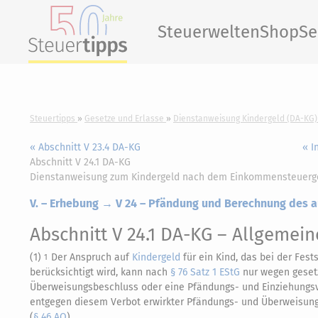
Steuerwelten
Shop
Se
Steuertipps
Gesetze und Erlasse
Dienstanweisung Kindergeld (DA-KG)
« Abschnitt V 23.4 DA-KG
« I
Abschnitt V 24.1 DA-KG
Dienstanweisung zum Kindergeld nach dem Einkommensteuerg
V. – Erhebung → V 24 – Pfändung und Berechnung des a
Abschnitt V 24.1 DA-KG
– Allgemein
(1)
Der Anspruch auf
Kindergeld
für ein Kind, das bei der Fes
1
berücksichtigt wird, kann nach
§ 76 Satz 1 EStG
nur wegen geset
Überweisungsbeschluss oder eine Pfändungs- und Einziehungsve
entgegen diesem Verbot erwirkter Pfändungs- und Überweisungs
(
§ 46 AO
).