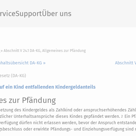
rvice
Support
Über uns
Abschnitt V 24.1 DA-KG, Allgemeines zur Pfändung
nhaltsübersicht DA-KG »
Abschnitt 
esetz (DA-KG)
uf ein Kind entfallenden Kindergeldanteils
es zur Pfändung
tsetzung des Kindergeldes als Zahlkind oder anspruchserhöhendes Zäh
zlicher Unterhaltsansprüche dieses Kindes gepfändet werden.
Ein P
2
rfügung dürfen nicht erlassen werden, bevor der Anspruch entstande
beschluss oder erwirkte Pfändungs- und Einziehungsverfügung sind n