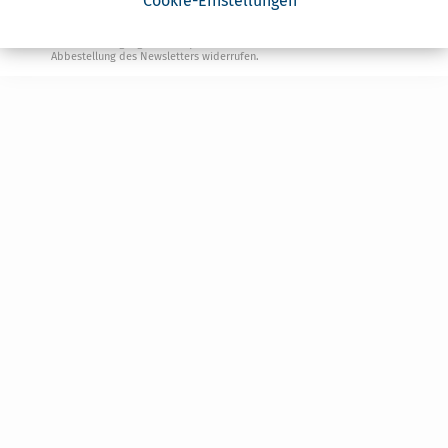
Cookie-Einstellungen
Ja, ich möchte die kostenlosen Newsletter
von Steuertipps abonnieren. Die
Datenschutzhinweise
habe ich gelesen.
Meine Einwilligung kann ich jederzeit durch
Abbestellung des Newsletters widerrufen.