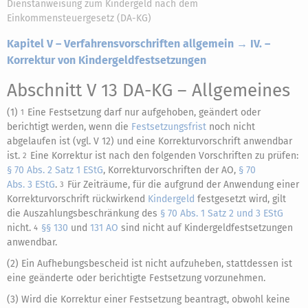
Dienstanweisung zum Kindergeld nach dem
Einkommensteuergesetz (DA-KG)
Kapitel V – Verfahrensvorschriften allgemein → IV. –
Korrektur von Kindergeldfestsetzungen
Abschnitt V 13 DA-KG
– Allgemeines
(1)
Eine Festsetzung darf nur aufgehoben, geändert oder
1
berichtigt werden, wenn die
Festsetzungsfrist
noch nicht
abgelaufen ist (vgl. V 12) und eine Korrekturvorschrift anwendbar
ist.
Eine Korrektur ist nach den folgenden Vorschriften zu prüfen:
2
§ 70 Abs. 2 Satz 1 EStG
, Korrekturvorschriften der AO,
§ 70
Abs. 3 EStG
.
Für Zeiträume, für die aufgrund der Anwendung einer
3
Korrekturvorschrift rückwirkend
Kindergeld
festgesetzt wird, gilt
die Auszahlungsbeschränkung des
§ 70 Abs. 1 Satz 2 und 3 EStG
nicht.
§§ 130
und
131 AO
sind nicht auf Kindergeldfestsetzungen
4
anwendbar.
(2) Ein Aufhebungsbescheid ist nicht aufzuheben, stattdessen ist
eine geänderte oder berichtigte Festsetzung vorzunehmen.
(3) Wird die Korrektur einer Festsetzung beantragt, obwohl keine