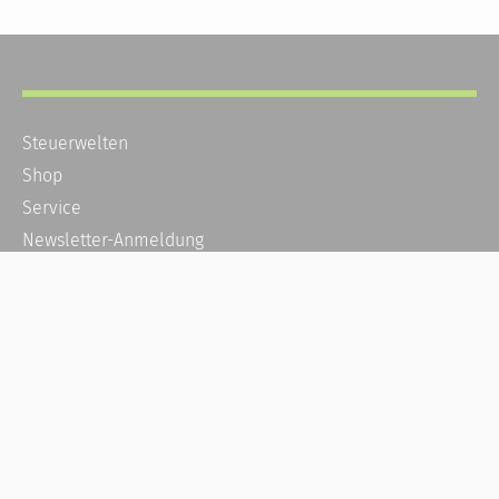
Steuerwelten
Shop
Service
Newsletter-Anmeldung
Alle News
Steuererklärung Online
Referenz
Über uns
Kontakt
Karriere
Häufige Fragen / FAQ