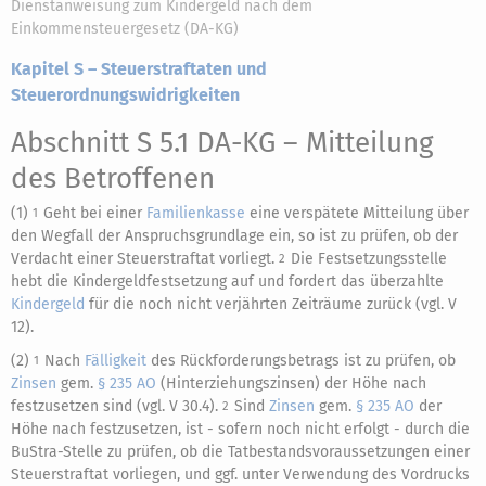
Dienstanweisung zum Kindergeld nach dem
Einkommensteuergesetz (DA-KG)
Kapitel S – Steuerstraftaten und
Steuerordnungswidrigkeiten
Abschnitt S 5.1 DA-KG
– Mitteilung
des Betroffenen
(1)
Geht bei einer
Familienkasse
eine verspätete Mitteilung über
1
den Wegfall der Anspruchsgrundlage ein, so ist zu prüfen, ob der
Verdacht einer Steuerstraftat vorliegt.
Die Festsetzungsstelle
2
hebt die Kindergeldfestsetzung auf und fordert das überzahlte
Kindergeld
für die noch nicht verjährten Zeiträume zurück (vgl. V
12).
(2)
Nach
Fälligkeit
des Rückforderungsbetrags ist zu prüfen, ob
1
Zinsen
gem.
§ 235 AO
(Hinterziehungszinsen) der Höhe nach
festzusetzen sind (vgl. V 30.4).
Sind
Zinsen
gem.
§ 235 AO
der
2
Höhe nach festzusetzen, ist - sofern noch nicht erfolgt - durch die
BuStra-Stelle zu prüfen, ob die Tatbestandsvoraussetzungen einer
Steuerstraftat vorliegen, und ggf. unter Verwendung des Vordrucks