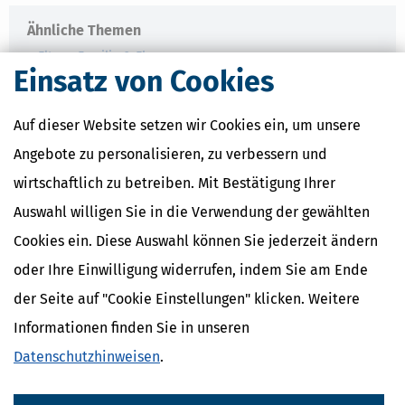
Ähnliche Themen
Eltern, Familie & Ehe
Einsatz von Cookies
Krankheit, Betreuung & Pflege
Verwandte Lexikon-Begriffe
Auf dieser Website setzen wir Cookies ein, um unsere
Care Arbeit
Angebote zu personalisieren, zu verbessern und
ElterngeldPlus
wirtschaftlich zu betreiben. Mit Bestätigung Ihrer
Unterhaltshöchstbetrag
Kindesunterhalt
Auswahl willigen Sie in die Verwendung der gewählten
Auslandskinder
Cookies ein. Diese Auswahl können Sie jederzeit ändern
oder Ihre Einwilligung widerrufen, indem Sie am Ende
der Seite auf "Cookie Einstellungen" klicken. Weitere
Informationen finden Sie in unseren
Datenschutzhinweisen
.