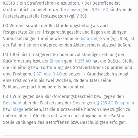
KGStB 3 ein Strafverfahren einzuleiten.
Der Betroffene ist
3
strafrechtlich zu belehren.
Die
Zinsen
gem.
§ 235 AO
sind von der
4
Festsetzungsstelle festzusetzen (vgl. V 30).
(3) Wurden sowohl der Rückforderungsbetrag als auch
festgesetzte
Zinsen
fristgerecht gezahlt und liegen die übrigen
Voraussetzungen für eine wirksame
Selbstanzeige
vor (vgl. S 6), ist
der Fall mit einem entsprechenden Aktenvermerk abzuschließen.
(4)
Bei nicht fristgerechter oder unvollständiger Zahlung der
1
Rückforderung bzw. der
Zinsen
gem.
§ 235 AO
hat die BuStra-Stelle
die Einleitung bzw. Fortführung des Strafverfahrens zu prüfen und
eine Frist gem.
§ 371 Abs. 3 AO
zu setzen.
Grundsätzlich genügt
2
eine Frist von ein bis zwei Wochen, da dem Täter seine
Zahlungsverpflichtung bereits bekannt ist.
(5)
Wird gegen den Rückforderungsbescheid bzw. gegen den
1
Bescheid
über die Festsetzung der
Zinsen
gem.
§ 235 AO
Einspruch
bzw.
Klage
erhoben, ist die BuStra-Stelle hiervon unverzüglich zu
unterrichten.
Gleiches gilt, wenn nach Abgabe an die BuStra-
2
Stelle Zahlungen des Betroffenen bzw. Beschuldigten erfolgen.