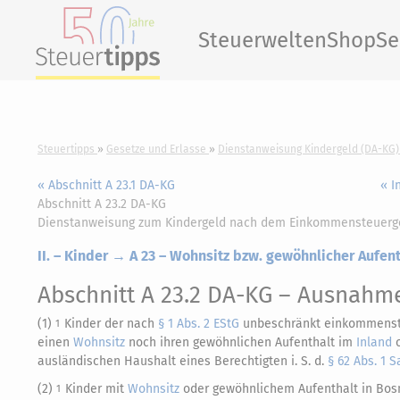
Steuerwelten
Shop
Se
Steuertipps
Gesetze und Erlasse
Dienstanweisung Kindergeld (DA-KG)
« Abschnitt A 23.1 DA-KG
« I
Abschnitt A 23.2 DA-KG
Dienstanweisung zum Kindergeld nach dem Einkommensteuerg
II. – Kinder → A 23 – Wohnsitz bzw. gewöhnlicher Aufen
Abschnitt A 23.2 DA-KG
– Ausnahm
(1)
Kinder der nach
§ 1 Abs. 2 EStG
unbeschränkt einkommensteu
1
einen
Wohnsitz
noch ihren gewöhnlichen Aufenthalt im
Inland
o
ausländischen Haushalt eines Berechtigten i. S. d.
§ 62 Abs. 1 S
(2)
Kinder mit
Wohnsitz
oder gewöhnlichem Aufenthalt in Bosni
1