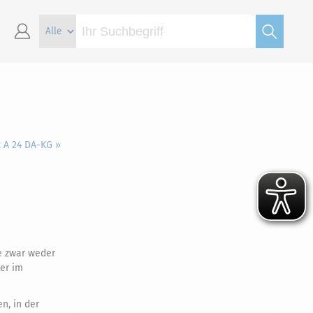
t A 24 DA-KG »
e zwar weder
er im
n, in der