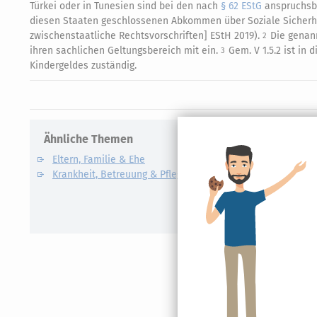
Türkei oder in Tunesien sind bei den nach
§ 62 EStG
anspruchsbe
diesen Staaten geschlossenen Abkommen über Soziale Sicherhei
zwischenstaatliche Rechtsvorschriften] EStH 2019).
Die genan
2
ihren sachlichen Geltungsbereich mit ein.
Gem. V 1.5.2 ist in 
3
Kindergeldes zuständig.
Ähnliche Themen
Verwandte
Eltern, Familie & Ehe
Care Arbe
Krankheit, Betreuung & Pflege
Elterngel
Unterhalt
Kindesunt
Auslandsk