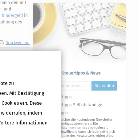
 nach den mit
r- und
e
Kindergeld
in
zahlung des
Druckversion
Kostenlose Steuertipps & News
ote zu
Absenden
ben. Mit Bestätigung
Steuertipps
 Cookies ein. Diese
Steuertipps Selbstständige
g widerrufen, indem
Geldtipps
Ja, ich möchte die kostenlosen Newsletter
Weitere Informationen
von Steuertipps abonnieren. Die
Datenschutzhinweise
habe ich gelesen.
Meine Einwilligung kann ich jederzeit durch
Abbestellung des Newsletters widerrufen.