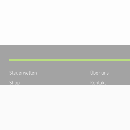
Steuerwelten
Über uns
Shop
Kontakt
Service
Karriere
Newsletter-Anmeldung
Häufige Fragen / F
Alle News
Kundenkonto
Steuererklärung Online
Kundenservice und