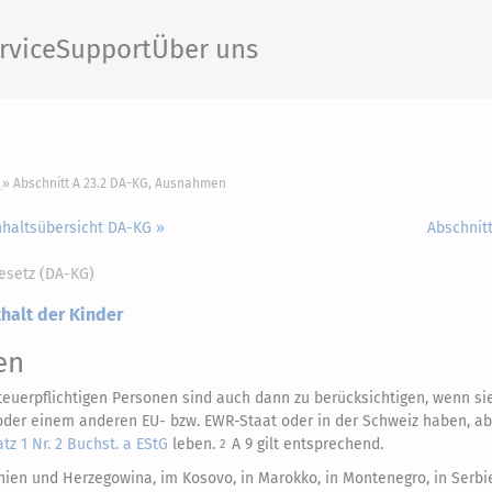
rvice
Support
Über uns
Abschnitt A 23.2 DA-KG, Ausnahmen
nhaltsübersicht DA-KG »
Abschnit
esetz (DA-KG)
thalt der Kinder
en
erpflichtigen Personen sind auch dann zu berücksichtigen, wenn si
der einem anderen EU- bzw. EWR-Staat oder in der Schweiz haben, ab
atz 1 Nr. 2 Buchst. a EStG
leben.
A 9 gilt entsprechend.
2
en und Herzegowina, im Kosovo, in Marokko, in Montenegro, in Serbie