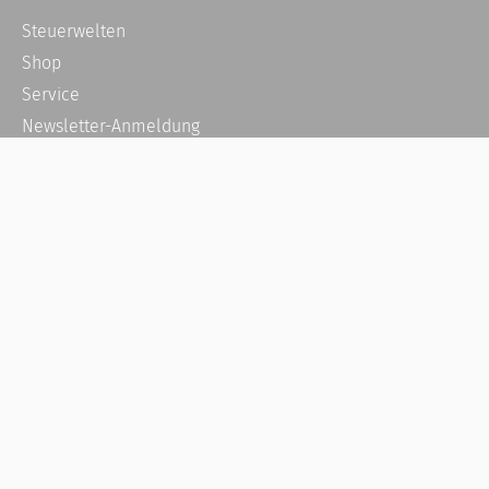
Steuerwelten
Shop
Service
Newsletter-Anmeldung
Alle News
Steuererklärung Online
Referenz
Über uns
Kontakt
Karriere
Häufige Fragen / FAQ
Kundenkonto
Kundenservice und Support
Vertrag widerrufen