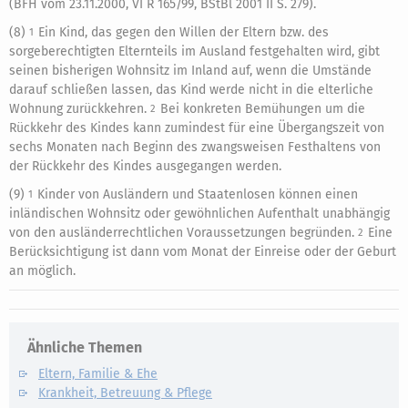
(BFH vom 23.11.2000, VI R 165/99, BStBl 2001 II S. 279).
(8)
Ein Kind, das gegen den Willen der Eltern bzw. des
1
sorgeberechtigten Elternteils im Ausland festgehalten wird, gibt
seinen bisherigen Wohnsitz im Inland auf, wenn die Umstände
darauf schließen lassen, das Kind werde nicht in die elterliche
Wohnung zurückkehren.
Bei konkreten Bemühungen um die
2
Rückkehr des Kindes kann zumindest für eine Übergangszeit von
sechs Monaten nach Beginn des zwangsweisen Festhaltens von
der Rückkehr des Kindes ausgegangen werden.
(9)
Kinder von Ausländern und Staatenlosen können einen
1
inländischen Wohnsitz oder gewöhnlichen Aufenthalt unabhängig
von den ausländerrechtlichen Voraussetzungen begründen.
Eine
2
Berücksichtigung ist dann vom Monat der Einreise oder der Geburt
an möglich.
Ähnliche Themen
Eltern, Familie & Ehe
Krankheit, Betreuung & Pflege