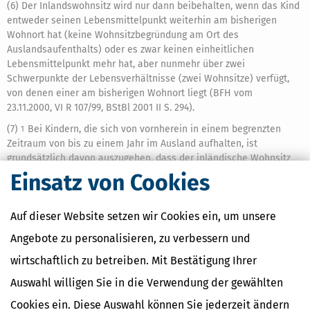
(6) Der Inlandswohnsitz wird nur dann beibehalten, wenn das Kind
entweder seinen Lebensmittelpunkt weiterhin am bisherigen
Wohnort hat (keine Wohnsitzbegründung am Ort des
Auslandsaufenthalts) oder es zwar keinen einheitlichen
Lebensmittelpunkt mehr hat, aber nunmehr über zwei
Schwerpunkte der Lebensverhältnisse (zwei Wohnsitze) verfügt,
von denen einer am bisherigen Wohnort liegt (BFH vom
23.11.2000, VI R 107/99, BStBl 2001 II S. 294).
(7)
Bei Kindern, die sich von vornherein in einem begrenzten
1
Zeitraum von bis zu einem Jahr im Ausland aufhalten, ist
grundsätzlich davon auszugehen, dass der inländische Wohnsitz
beibehalten wird, sodass Inlandsaufenthalte für die Beibehaltung
Einsatz von Cookies
des Wohnsitzes nicht erforderlich sind.
Wird die Absicht zur
2
Rückkehr innerhalb eines Jahres aufgegeben, so kann in diesem
Auf dieser Website setzen wir Cookies ein, um unsere
Moment eine Aufgabe des Wohnsitzes erfolgen (BFH vom
25.9.2014, III R 10/14, BStBl 2015 II S. 655).
Kinder, die sich länger
3
Angebote zu personalisieren, zu verbessern und
als ein Jahr ins Ausland begeben, behalten ihren Wohnsitz in der
wirtschaftlich zu betreiben. Mit Bestätigung Ihrer
inländischen elterlichen Wohnung nur bei, wenn sie diese in
ausbildungsfreien Zeiten zumindest überwiegend nutzen.
Eine
4
Auswahl willigen Sie in die Verwendung der gewählten
Aufenthaltsdauer von jährlich fünf Monaten in der Wohnung der
Eltern genügt jedenfalls, um einen inländischen Wohnsitz
Cookies ein. Diese Auswahl können Sie jederzeit ändern