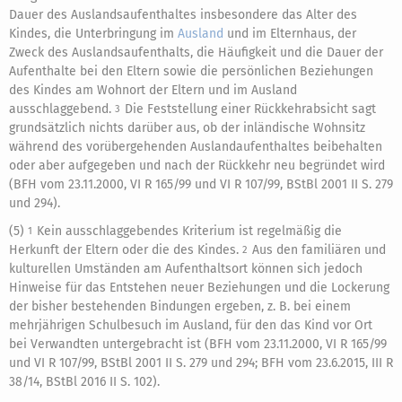
Dauer des Auslandsaufenthaltes insbesondere das Alter des
Kindes, die Unterbringung im
Ausland
und im Elternhaus, der
Zweck des Auslandsaufenthalts, die Häufigkeit und die Dauer der
Aufenthalte bei den Eltern sowie die persönlichen Beziehungen
des Kindes am Wohnort der Eltern und im Ausland
ausschlaggebend.
Die Feststellung einer Rückkehrabsicht sagt
3
grundsätzlich nichts darüber aus, ob der inländische Wohnsitz
während des vorübergehenden Auslandaufenthaltes beibehalten
oder aber aufgegeben und nach der Rückkehr neu begründet wird
(BFH vom 23.11.2000, VI R 165/99 und VI R 107/99, BStBl 2001 II S. 279
und 294).
(5)
Kein ausschlaggebendes Kriterium ist regelmäßig die
1
Herkunft der Eltern oder die des Kindes.
Aus den familiären und
2
kulturellen Umständen am Aufenthaltsort können sich jedoch
Hinweise für das Entstehen neuer Beziehungen und die Lockerung
der bisher bestehenden Bindungen ergeben, z. B. bei einem
mehrjährigen Schulbesuch im Ausland, für den das Kind vor Ort
bei Verwandten untergebracht ist (BFH vom 23.11.2000, VI R 165/99
und VI R 107/99, BStBl 2001 II S. 279 und 294; BFH vom 23.6.2015, III R
38/14, BStBl 2016 II S. 102).