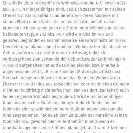
Einzelfalls ab; zum Begriff des Wohnsitzes siehe A 2.1 sowie AEAO
zu § 8.
Ein minderjähriges Kind, das sich zusammen mit seinen
2
Eltern im
Ausland
aufhält und bereits vor deren Ausreise mit
seinen Eltern einen
Wohnsitz
im
Inland
hatte, behält diesen
grundsätzlich bei, wenn auch die Eltern ihren Wohnsitz im
Inland
beibehalten (vgl. A 2.1.1 Abs. 4).
Wird ein Kind im
Ausland
3
geboren, begründet es ausnahmsweise einen Wohnsitz im
Inland
bzw. teilt den inländischen (Familien-)Wohnsitz bereits ab seiner
Geburt, sofern sich die Mutter nur kurzfristig, lediglich
vorübergehend zum Zeitpunkt der Geburt bzw. zur Entbindung im
Ausland
aufgehalten hat und das Kind alsbald bzw. innerhalb
angemessener Zeit (z. B. zum Ende der Mutterschutzfrist) nach
Deutschland gebracht wird.
Kann das Kind den Wohnsitz der
4
Eltern im
Inland
indes aus tatsächlichen oder rechtlichen Gründen
nicht nur kurzfristig nicht aufsuchen, kann es dort (zunächst) auch
keinen eigenen Wohnsitz begründen.
Wird ein minderjähriges
5
Kind ausländischer Staatsangehörigkeit durch Deutsche mit
Wohnsitz oder gewöhnlichem Aufenthalt im Inland wirksam als
Kind angenommen, hat es ab dem Zeitpunkt der Annahme seinen
Wohnsitz bzw. gewöhnlichen Aufenthalt im Inland, wenn es
innerhalb angemessener Zeit ins Inland gebracht wird.
Nehmen
6