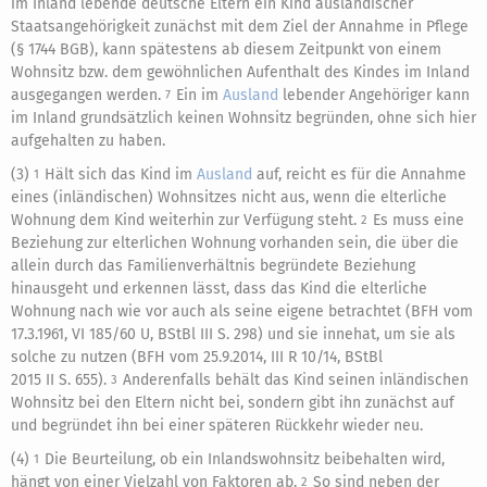
im Inland lebende deutsche Eltern ein Kind ausländischer
Staatsangehörigkeit zunächst mit dem Ziel der Annahme in Pflege
(§ 1744 BGB), kann spätestens ab diesem Zeitpunkt von einem
Wohnsitz bzw. dem gewöhnlichen Aufenthalt des Kindes im Inland
ausgegangen werden.
Ein im
Ausland
lebender Angehöriger kann
7
im Inland grundsätzlich keinen Wohnsitz begründen, ohne sich hier
aufgehalten zu haben.
(3)
Hält sich das Kind im
Ausland
auf, reicht es für die Annahme
1
eines (inländischen) Wohnsitzes nicht aus, wenn die elterliche
Wohnung dem Kind weiterhin zur Verfügung steht.
Es muss eine
2
Beziehung zur elterlichen Wohnung vorhanden sein, die über die
allein durch das Familienverhältnis begründete Beziehung
hinausgeht und erkennen lässt, dass das Kind die elterliche
Wohnung nach wie vor auch als seine eigene betrachtet (BFH vom
17.3.1961, VI 185/60 U, BStBl III S. 298) und sie innehat, um sie als
solche zu nutzen (BFH vom 25.9.2014, III R 10/14, BStBl
2015 II S. 655).
Anderenfalls behält das Kind seinen inländischen
3
Wohnsitz bei den Eltern nicht bei, sondern gibt ihn zunächst auf
und begründet ihn bei einer späteren Rückkehr wieder neu.
(4)
Die Beurteilung, ob ein Inlandswohnsitz beibehalten wird,
1
hängt von einer Vielzahl von Faktoren ab.
So sind neben der
2